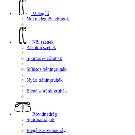
Melegítő
Női melegítőnadrágok
Női szettek
Alkalmi szettek
Sportos edzőruhák
Stílusos tréningruhák
Nyári tréningruhák
Elegáns tréningruhák
Rövidnadrág
Sportnadrágok
Elegáns rövidnadrág