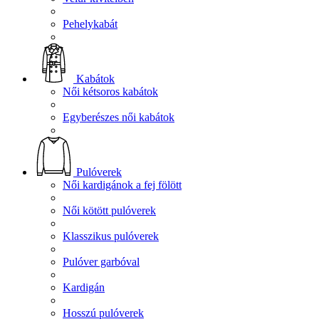
Pehelykabát
Kabátok
Női kétsoros kabátok
Egyberészes női kabátok
Pulóverek
Női kardigánok a fej fölött
Női kötött pulóverek
Klasszikus pulóverek
Pulóver garbóval
Kardigán
Hosszú pulóverek