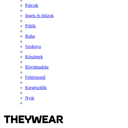
Pulcsik
Ingek és blúzok
Pólók
Ruha
Szoknya
Készletek
Rövidnadrág
Fehérnemű
Kiegészítők
Nyár