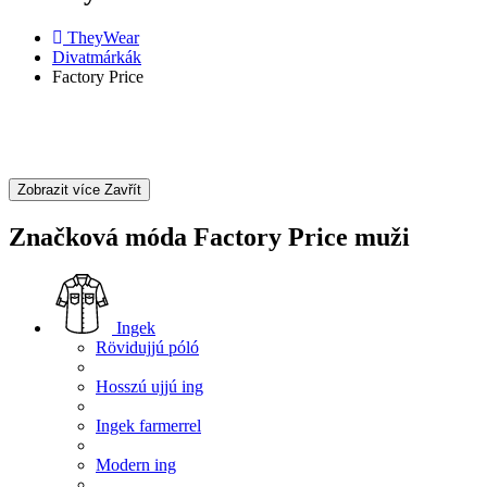
TheyWear
Divatmárkák
Factory Price
Zobrazit více
Zavřít
Značková móda Factory Price muži
Ingek
Rövidujjú póló
Hosszú ujjú ing
Ingek farmerrel
Modern ing