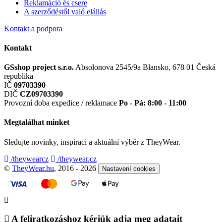
Reklamáció és csere
A szerződéstől való elállás
Kontakt a podpora
Kontakt
GSshop project s.r.o.
Absolonova 2545/9a
Blansko, 678 01
Česká
republika
IČ
09703390
DIČ
CZ09703390
Provozní doba expedice / reklamace
Po - Pá: 8:00 - 11:00
Megtalálhat minket
Sledujte novinky, inspiraci a aktuální výběr z TheyWear.
/theywearcz
/theywear.cz
©
TheyWear.hu
, 2016 - 2026
Nastavení cookies
A feliratkozáshoz kérjük adja meg adatait