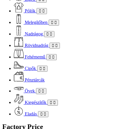
Pólók
Melegítőben
Nadrágog
Rövidnadrág
Fehérnemű
Cipők
Pénztárcák
Övek
Kiegészítők
Eladás
Factory Price