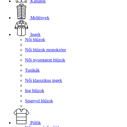
Kabátok
Mellények
Ingek
Női blúzok
Női blúzok monokróm
Női nyomtatott blúzok
Tunikák
Női klasszikus ingek
Ing blúzok
Spanyol blúzok
Pólók