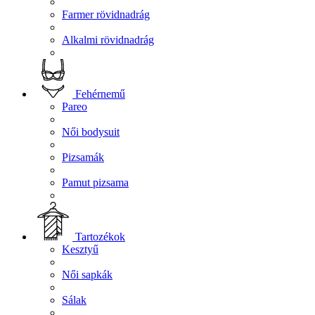
Farmer rövidnadrág
Alkalmi rövidnadrág
Fehérnemű
Pareo
Női bodysuit
Pizsamák
Pamut pizsama
Tartozékok
Kesztyű
Női sapkák
Sálak