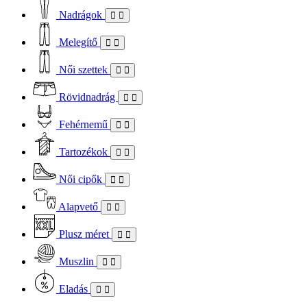
Nadrágok
Melegítő
Női szettek
Rövidnadrág
Fehérnemű
Tartozékok
Női cipők
Alapvető
Plusz méret
Muszlin
Eladás