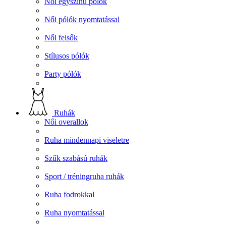
Női egyszínű pólók
Női pólók nyomtatással
Női felsők
Stílusos pólók
Party pólók
Ruhák
Női overallok
Ruha mindennapi viseletre
Szűk szabású ruhák
Sport / tréningruha ruhák
Ruha fodrokkal
Ruha nyomtatással