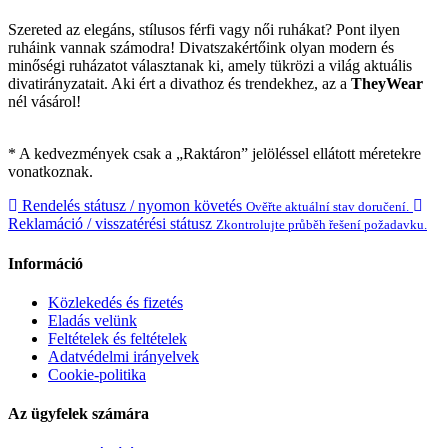
Szereted az elegáns, stílusos férfi vagy női ruhákat? Pont ilyen
ruháink vannak számodra! Divatszakértőink olyan modern és
minőségi ruházatot választanak ki, amely tükrözi a világ aktuális
divatirányzatait. Aki ért a divathoz és trendekhez, az a
TheyWear
nél vásárol!
* A kedvezmények csak a „Raktáron” jelöléssel ellátott méretekre
vonatkoznak.
Rendelés státusz / nyomon követés
Ověřte aktuální stav doručení.
Reklamáció / visszatérési státusz
Zkontrolujte průběh řešení požadavku.
Információ
Közlekedés és fizetés
Eladás velünk
Feltételek és feltételek
Adatvédelmi irányelvek
Cookie-politika
Az ügyfelek számára