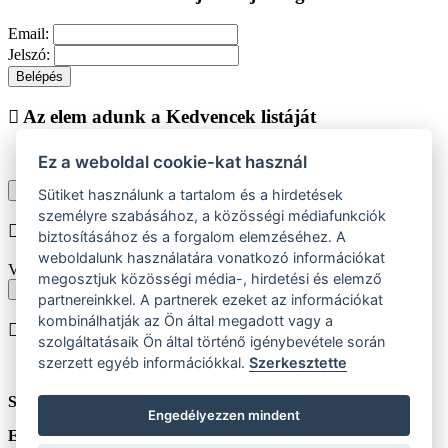
Email:
Jelszó:
Belépés
Az elem adunk a Kedvencek listáját
Ez a weboldal cookie-kat használ
Vásárlás folytatása
Megjelenítése kedvencek listájához
Sütiket használunk a tartalom és a hirdetések
személyre szabásához, a közösségi médiafunkciók
Chyba při vkládání do košíku
biztosításához és a forgalom elemzéséhez. A
weboldalunk használatára vonatkozó információkat
Vyberte prosím velikost produktu
megosztjuk közösségi média-, hirdetési és elemző
Vissza a méretekhez
partnereinkkel. A partnerek ezeket az információkat
kombinálhatják az Ön által megadott vagy a
A terméket beiktatjuk helyezése
szolgáltatásaik Ön által történő igénybevétele során
szerzett egyéb információkkal.
Szerkesztette
Szám:
ks
Engedélyezzen mindent
Egységár:
HUF