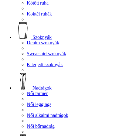
Kötött ruha
Koktél ruhák
Szoknyák
Denim szoknyák
Sweatshirt szoknyák
Kiterjedt szoknyák
Nadrágok
Női farmer
Női leggings
Női alkalmi nadrágok
Női bőrnadrág