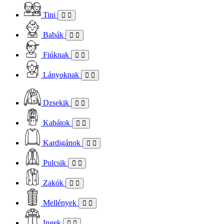
Tini
Babák
Fiúknak
Lányoknak
Dzsekik
Kabátok
Kardigánok
Pulcsik
Zakók
Mellények
Ingek