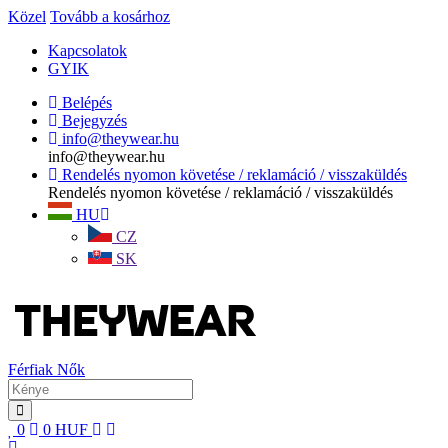
Közel
Tovább a kosárhoz
Kapcsolatok
GYIK
Belépés
Bejegyzés
info@theywear.hu
info@theywear.hu
Rendelés nyomon követése / reklamáció / visszaküldés
Rendelés nyomon követése / reklamáció / visszaküldés
HU
CZ
SK
Férfiak
Nők
0
0
HUF