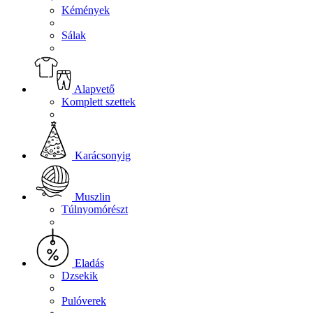
Kémények
Sálak
Alapvető
Komplett szettek
Karácsonyig
Muszlin
Túlnyomórészt
Eladás
Dzsekik
Pulóverek