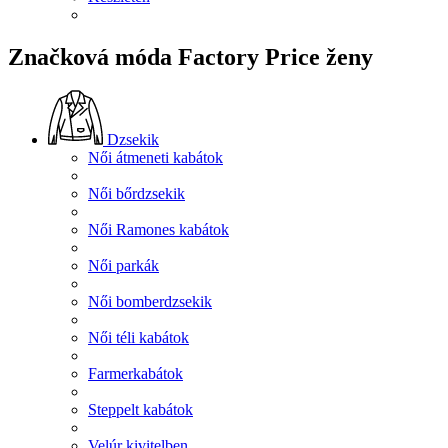
Značková móda Factory Price ženy
Dzsekik
Női átmeneti kabátok
Női bőrdzsekik
Női Ramones kabátok
Női parkák
Női bomberdzsekik
Női téli kabátok
Farmerkabátok
Steppelt kabátok
Velúr kivitelben