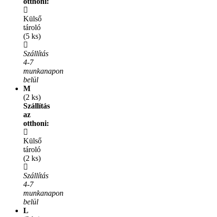
otthoni:
Külső
tároló
(5 ks)
Szállítás
4-7
munkanapon
belül
M
(2 ks)
Szállítás
az
otthoni:
Külső
tároló
(2 ks)
Szállítás
4-7
munkanapon
belül
L