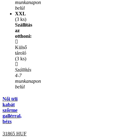
munkanapon
belül
XXL
(3 ks)
Szállítás
az
otthoni:
Külső
tároló
(3 ks)
Szállítás
4-7
munkanapon
belül
Női téli
kabát
szőrme
gallérral,
bézs
31865
HUF