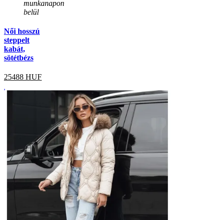
munkanapon
belül
Női hosszú
steppelt
kabát,
sötétbézs
25488
HUF