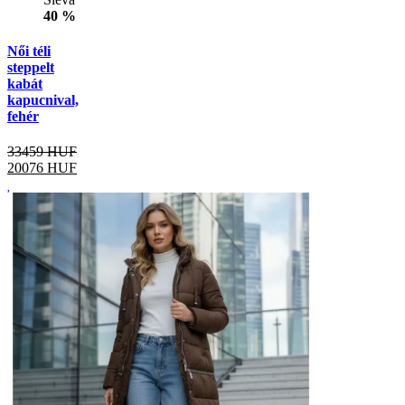
40 %
Női téli
steppelt
kabát
kapucnival,
fehér
33459 HUF
20076
HUF