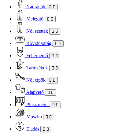
Nadrágok
Melegítő
Női szettek
Rövidnadrág
Fehérnemű
Tartozékok
Női cipők
Alapvető
Plusz méret
Muszlin
Eladás