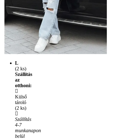
L
(2 ks)
Szállítás
az
otthoni:
Külső
tároló
(2 ks)
Szállítás
4-7
munkanapon
belül