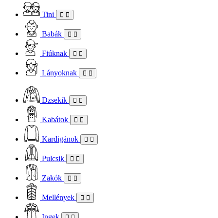
Tini
Babák
Fiúknak
Lányoknak
Dzsekik
Kabátok
Kardigánok
Pulcsik
Zakók
Mellények
Ingek