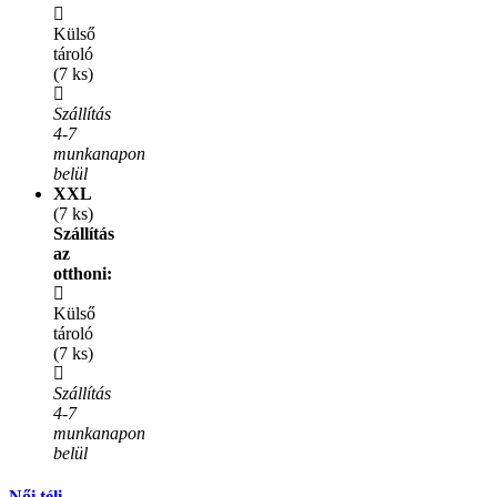
Külső
tároló
(7 ks)
Szállítás
4-7
munkanapon
belül
XXL
(7 ks)
Szállítás
az
otthoni:
Külső
tároló
(7 ks)
Szállítás
4-7
munkanapon
belül
Női téli