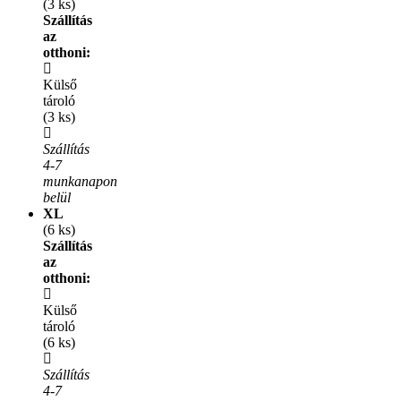
(3 ks)
Szállítás
az
otthoni:
Külső
tároló
(3 ks)
Szállítás
4-7
munkanapon
belül
XL
(6 ks)
Szállítás
az
otthoni:
Külső
tároló
(6 ks)
Szállítás
4-7