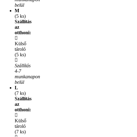
belül
M
(5 ks)
Szállítás
az
otthoni:
Külső
tároló
(5 ks)
Szállítás
4-7
munkanapon
belül
L
(7 ks)
Szállítás
az
otthoni:
Külső
tároló
(7 ks)