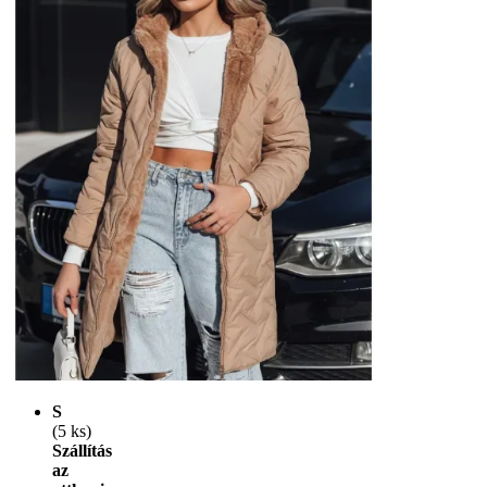
S
(5 ks)
Szállítás
az