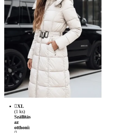
XL
(1 ks)
Szállítás
az
otthoni: