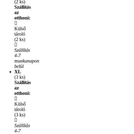
(2 ks)
Szállítás
az
otthoni:
Külső
tároló
(2 ks)
Szállítás
4-7
munkanapon
belül
XL
(3 ks)
Szállítás
az
otthoni:
Külső
tároló
(3 ks)
Szállítás
4-7