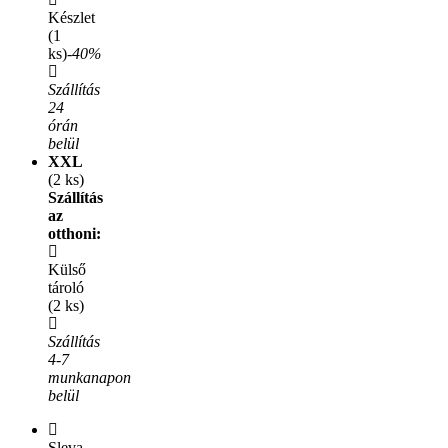
Készlet
(1
ks)
-40%
Szállítás
24
órán
belül
XXL
(2 ks)
Szállítás
az
otthoni:
Külső
tároló
(2 ks)
Szállítás
4-7
munkanapon
belül
Sleva