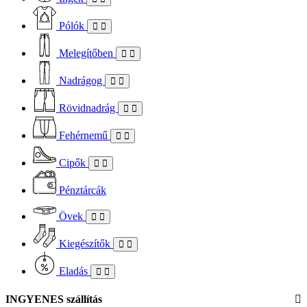
Pólók
Melegítőben
Nadrágog
Rövidnadrág
Fehérnemű
Cipők
Pénztárcák
Övek
Kiegészítők
Eladás
INGYENES szállítás