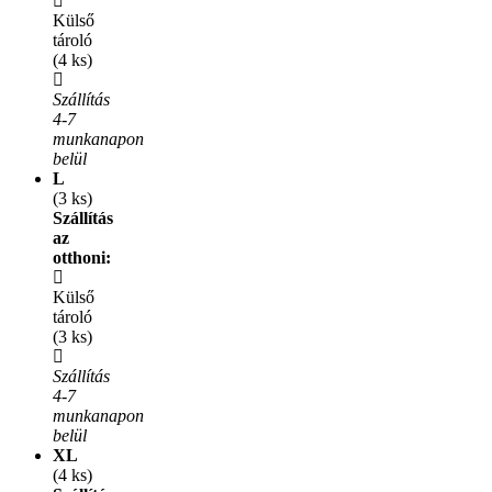
Külső
tároló
(4 ks)
Szállítás
4-7
munkanapon
belül
L
(3 ks)
Szállítás
az
otthoni:
Külső
tároló
(3 ks)
Szállítás
4-7
munkanapon
belül
XL
(4 ks)