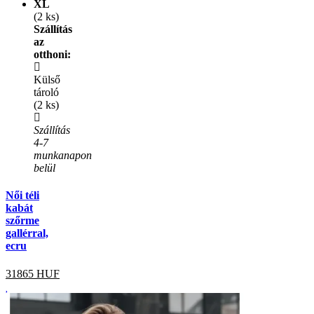
XL
(2 ks)
Szállítás
az
otthoni:
Külső
tároló
(2 ks)
Szállítás
4-7
munkanapon
belül
Női téli
kabát
szőrme
gallérral,
ecru
31865
HUF