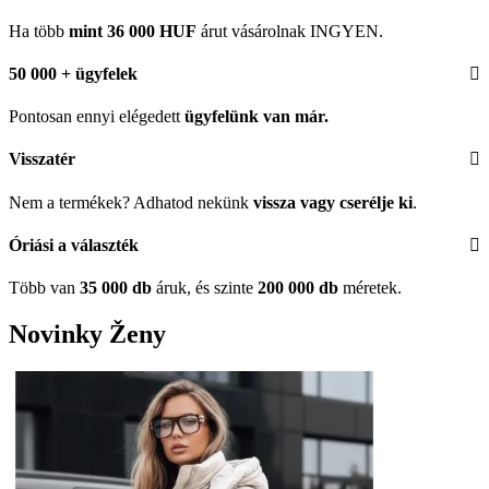
Ha több
mint 36 000 HUF
árut vásárolnak INGYEN.
50 000 + ügyfelek
Pontosan ennyi elégedett
ügyfelünk
van már.
Visszatér
Nem a termékek? Adhatod nekünk
vissza vagy cserélje ki
.
Óriási a választék
Több van
35 000 db
áruk, és szinte
200 000 db
méretek.
Novinky
Ženy