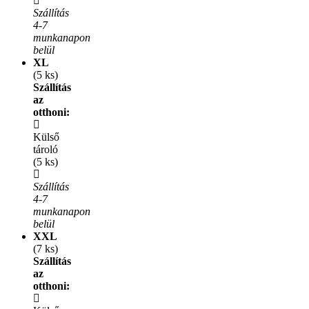
Szállítás
4-7
munkanapon
belül
XL
(5 ks)
Szállítás
az
otthoni:
Külső
tároló
(5 ks)
Szállítás
4-7
munkanapon
belül
XXL
(7 ks)
Szállítás
az
otthoni: