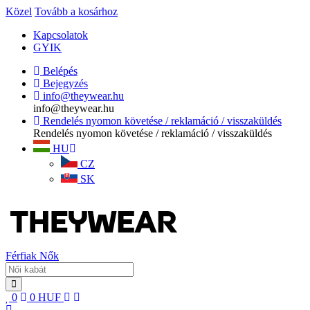
Közel
Tovább a kosárhoz
Kapcsolatok
GYIK
Belépés
Bejegyzés
info@theywear.hu
info@theywear.hu
Rendelés nyomon követése / reklamáció / visszaküldés
Rendelés nyomon követése / reklamáció / visszaküldés
HU
CZ
SK
Férfiak
Nők
0
0
HUF