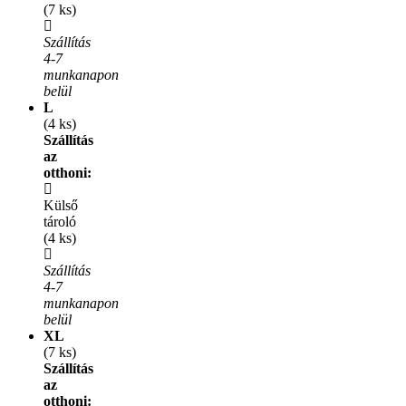
(7 ks)
Szállítás
4-7
munkanapon
belül
L
(4 ks)
Szállítás
az
otthoni:
Külső
tároló
(4 ks)
Szállítás
4-7
munkanapon
belül
XL
(7 ks)
Szállítás
az
otthoni: