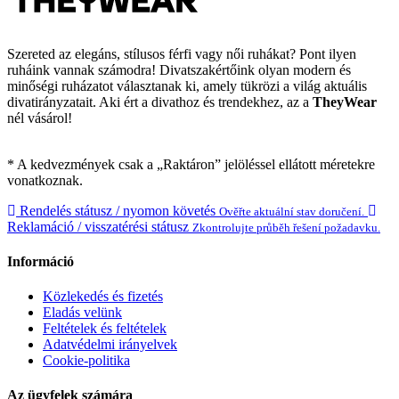
Szereted az elegáns, stílusos férfi vagy női ruhákat? Pont ilyen
ruháink vannak számodra! Divatszakértőink olyan modern és
minőségi ruházatot választanak ki, amely tükrözi a világ aktuális
divatirányzatait. Aki ért a divathoz és trendekhez, az a
TheyWear
nél vásárol!
* A kedvezmények csak a „Raktáron” jelöléssel ellátott méretekre
vonatkoznak.
Rendelés státusz / nyomon követés
Ověřte aktuální stav doručení.
Reklamáció / visszatérési státusz
Zkontrolujte průběh řešení požadavku.
Információ
Közlekedés és fizetés
Eladás velünk
Feltételek és feltételek
Adatvédelmi irányelvek
Cookie-politika
Az ügyfelek számára