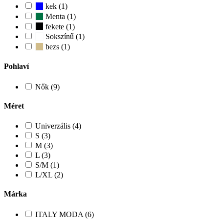
kek (1)
Menta (1)
fekete (1)
Sokszínű (1)
bezs (1)
Pohlaví
Nők (9)
Méret
Univerzális (4)
S (3)
M (3)
L (3)
S/M (1)
L/XL (2)
Márka
ITALY MODA (6)