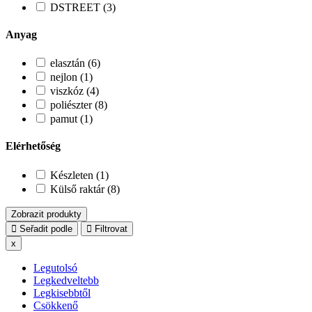
DSTREET (3)
Anyag
elasztán (6)
nejlon (1)
viszkóz (4)
poliészter (8)
pamut (1)
Elérhetőség
Készleten (1)
Külső raktár (8)
Zobrazit produkty
Seřadit podle
Filtrovat
x
Legutolsó
Legkedveltebb
Legkisebbtől
Csökkenő