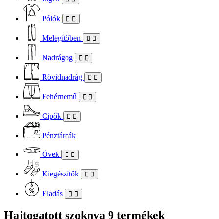
Pólók
Melegítőben
Nadrágog
Rövidnadrág
Fehérnemű
Cipők
Pénztárcák
Övek
Kiegészítők
Eladás
Hajtogatott szoknya
9 termékek