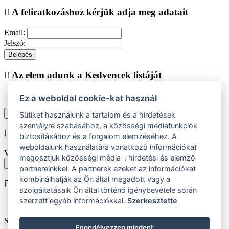
A feliratkozáshoz kérjük adja meg adatait
Email:
Jelszó:
Belépés
Az elem adunk a Kedvencek listáját
Ez a weboldal cookie-kat használ
Vásárlás folytatása
Megjelenítése kedvencek listájához
Sütiket használunk a tartalom és a hirdetések
személyre szabásához, a közösségi médiafunkciók
Chyba při vkládání do košíku
biztosításához és a forgalom elemzéséhez. A
weboldalunk használatára vonatkozó információkat
Vyberte prosím velikost produktu
megosztjuk közösségi média-, hirdetési és elemző
Vissza a méretekhez
partnereinkkel. A partnerek ezeket az információkat
kombinálhatják az Ön által megadott vagy a
A terméket beiktatjuk helyezése
szolgáltatásaik Ön által történő igénybevétele során
szerzett egyéb információkkal.
Szerkesztette
Szám:
ks
Engedélyezzen mindent