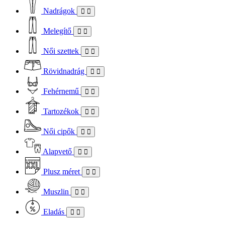
Nadrágok
Melegítő
Női szettek
Rövidnadrág
Fehérnemű
Tartozékok
Női cipők
Alapvető
Plusz méret
Muszlin
Eladás