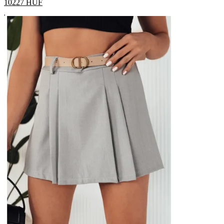
10227
HUF