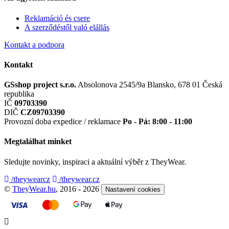
Reklamáció és csere
A szerződéstől való elállás
Kontakt a podpora
Kontakt
GSshop project s.r.o.
Absolonova 2545/9a
Blansko, 678 01
Česká
republika
IČ
09703390
DIČ
CZ09703390
Provozní doba expedice / reklamace
Po - Pá: 8:00 - 11:00
Megtalálhat minket
Sledujte novinky, inspiraci a aktuální výběr z TheyWear.
/theywearcz
/theywear.cz
©
TheyWear.hu
, 2016 - 2026
Nastavení cookies