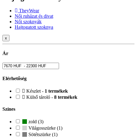
TheyWear
Női ruházat és divat
Női szoknyák
Hajtogatott szoknya
x
Ár
Elérhetőség
Készlet -
1 termékek
Külső tároló -
8 termékek
Színes
zold (3)
Világosszürke (1)
Sötétszürke (1)