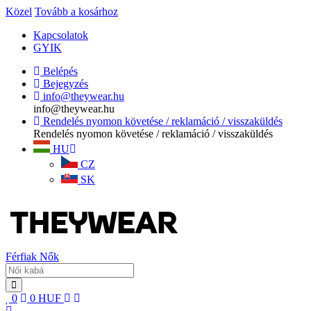
Közel
Tovább a kosárhoz
Kapcsolatok
GYIK
Belépés
Bejegyzés
info@theywear.hu
info@theywear.hu
Rendelés nyomon követése / reklamáció / visszaküldés
Rendelés nyomon követése / reklamáció / visszaküldés
HU
CZ
SK
Férfiak
Nők
0
0
HUF