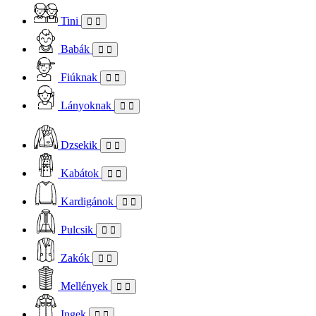
Tini
Babák
Fiúknak
Lányoknak
Dzsekik
Kabátok
Kardigánok
Pulcsik
Zakók
Mellények
Ingek