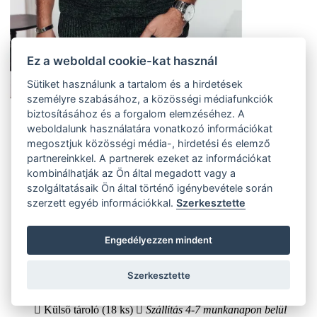
Ez a weboldal cookie-kat használ
Sütiket használunk a tartalom és a hirdetések
személyre szabásához, a közösségi médiafunkciók
biztosításához és a forgalom elemzéséhez. A
M
weboldalunk használatára vonatkozó információkat
(18 ks)
megosztjuk közösségi média-, hirdetési és elemző
Szállítás az otthoni:
Külső tároló (18 ks)
Szállítás 4-7 munkanapon belül
partnereinkkel. A partnerek ezeket az információkat
L
kombinálhatják az Ön által megadott vagy a
(15 ks)
szolgáltatásaik Ön által történő igénybevétele során
Szállítás az otthoni:
szerzett egyéb információkkal.
Szerkesztette
Külső tároló (15 ks)
Szállítás 4-7 munkanapon belül
XL
(12 ks)
Engedélyezzen mindent
Szállítás az otthoni:
Külső tároló (12 ks)
Szállítás 4-7 munkanapon belül
XXL
Szerkesztette
(18 ks)
Szállítás az otthoni:
Külső tároló (18 ks)
Szállítás 4-7 munkanapon belül