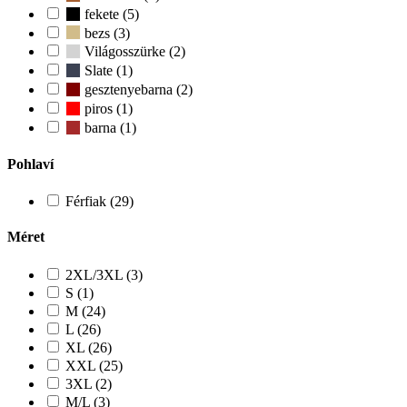
fekete (5)
bezs (3)
Világosszürke (2)
Slate (1)
gesztenyebarna (2)
piros (1)
barna (1)
Pohlaví
Férfiak (29)
Méret
2XL/3XL (3)
S (1)
M (24)
L (26)
XL (26)
XXL (25)
3XL (2)
M/L (3)