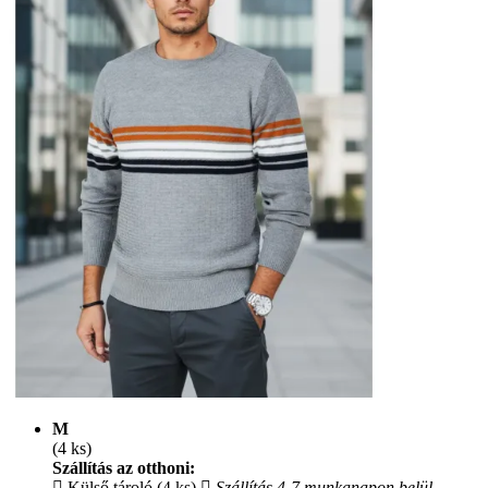
M
(4 ks)
Szállítás az otthoni:
Külső tároló (4 ks)
Szállítás 4-7 munkanapon belül