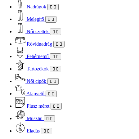
Nadrágok
Melegítő
Női szettek
Rövidnadrág
Fehérnemű
Tartozékok
Női cipők
Alapvető
Plusz méret
Muszlin
Eladás