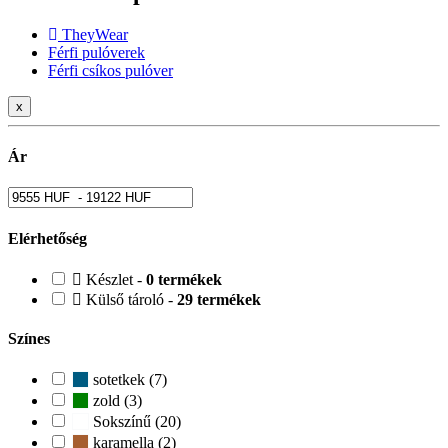
TheyWear
Férfi pulóverek
Férfi csíkos pulóver
x
Ár
Elérhetőség
Készlet -
0 termékek
Külső tároló -
29 termékek
Színes
sotetkek (7)
zold (3)
Sokszínű (20)
karamella (2)