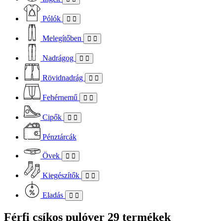
Pólók
Melegítőben
Nadrágog
Rövidnadrág
Fehérnemű
Cipők
Pénztárcák
Övek
Kiegészítők
Eladás
Férfi csíkos pulóver
29 termékek