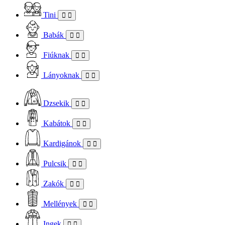
Tini
Babák
Fiúknak
Lányoknak
Dzsekik
Kabátok
Kardigánok
Pulcsik
Zakók
Mellények
Ingek