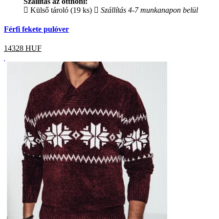
Szállítás az otthoni:
Külső tároló (19 ks)
Szállítás 4-7 munkanapon belül
Férfi fekete pulóver
14328
HUF