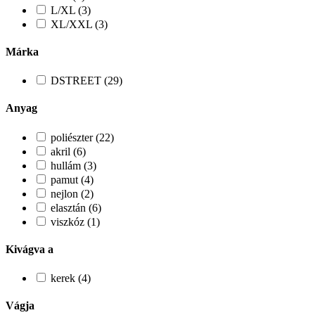
L/XL (3)
XL/XXL (3)
Márka
DSTREET (29)
Anyag
poliészter (22)
akril (6)
hullám (3)
pamut (4)
nejlon (2)
elasztán (6)
viszkóz (1)
Kivágva a
kerek (4)
Vágja