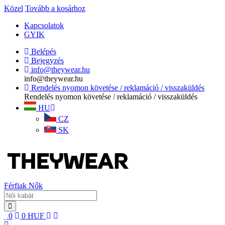
Közel
Tovább a kosárhoz
Kapcsolatok
GYIK
Belépés
Bejegyzés
info@theywear.hu
info@theywear.hu
Rendelés nyomon követése / reklamáció / visszaküldés
Rendelés nyomon követése / reklamáció / visszaküldés
HU
CZ
SK
Férfiak
Nők
0
0
HUF