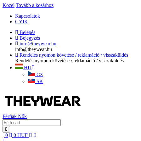
Közel
Tovább a kosárhoz
Kapcsolatok
GYIK
Belépés
Bejegyzés
info@theywear.hu
info@theywear.hu
Rendelés nyomon követése / reklamáció / visszaküldés
Rendelés nyomon követése / reklamáció / visszaküldés
HU
CZ
SK
Férfiak
Nők
0
0
HUF