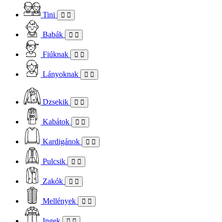
Tini
Babák
Fiúknak
Lányoknak
Dzsekik
Kabátok
Kardigánok
Pulcsik
Zakók
Mellények
Ingek