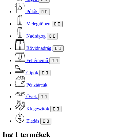
Pólók
Melegítőben
Nadrágog
Rövidnadrág
Fehérnemű
Cipők
Pénztárcák
Övek
Kiegészítők
Eladás
Ing
1 termékek