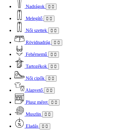
Nadrágok
Melegítő
Női szettek
Rövidnadrág
Fehérnemű
Tartozékok
Női cipők
Alapvető
Plusz méret
Muszlin
Eladás