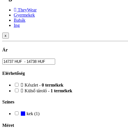
TheyWear
Gyermekek
Babák
Ing
x
Ár
Elérhetőség
Készlet -
0 termékek
Külső tároló -
1 termékek
Színes
kek (1)
Méret