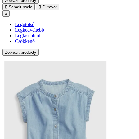
Zobrazit produkty
Seřadit podle
Filtrovat
x
Legutolsó
Legkedveltebb
Legkisebbtől
Csökkenő
Zobrazit produkty