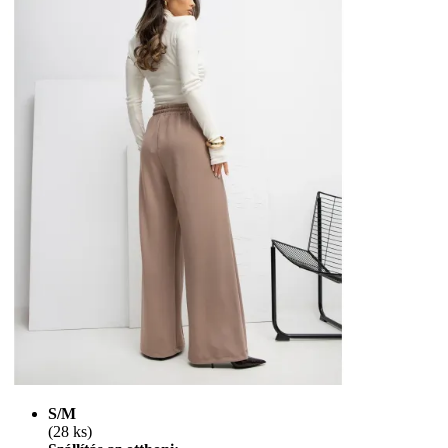
S/M
(28 ks)