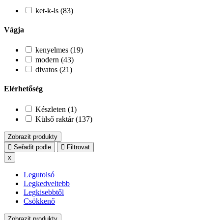
ket-k-ls (83)
Vágja
kenyelmes (19)
modern (43)
divatos (21)
Elérhetőség
Készleten (1)
Külső raktár (137)
Zobrazit produkty
Seřadit podle
Filtrovat
x
Legutolsó
Legkedveltebb
Legkisebbtől
Csökkenő
Zobrazit produkty