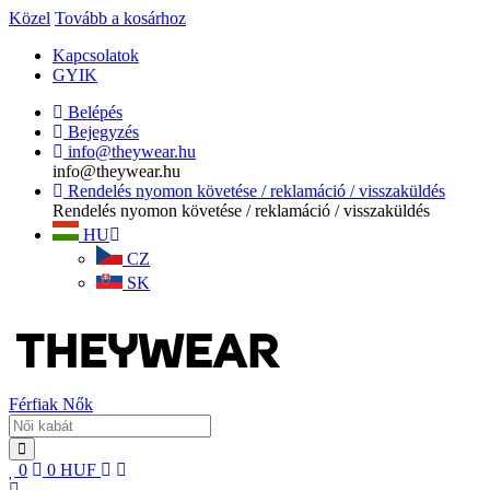
Közel
Tovább a kosárhoz
Kapcsolatok
GYIK
Belépés
Bejegyzés
info@theywear.hu
info@theywear.hu
Rendelés nyomon követése / reklamáció / visszaküldés
Rendelés nyomon követése / reklamáció / visszaküldés
HU
CZ
SK
Férfiak
Nők
0
0
HUF