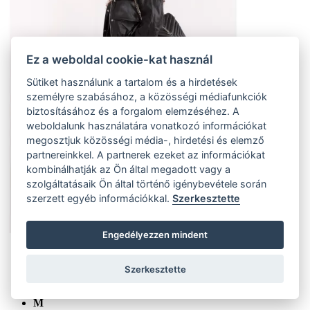
Ez a weboldal cookie-kat használ
Sütiket használunk a tartalom és a hirdetések
személyre szabásához, a közösségi médiafunkciók
biztosításához és a forgalom elemzéséhez. A
weboldalunk használatára vonatkozó információkat
megosztjuk közösségi média-, hirdetési és elemző
partnereinkkel. A partnerek ezeket az információkat
kombinálhatják az Ön által megadott vagy a
szolgáltatásaik Ön által történő igénybevétele során
szerzett egyéb információkkal.
Szerkesztette
Engedélyezzen mindent
S
(5 ks)
Szerkesztette
Szállítás az otthoni:
Külső tároló (5 ks)
Szállítás 4-7 munkanapon belül
M