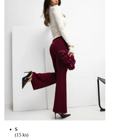
S
(15 ks)