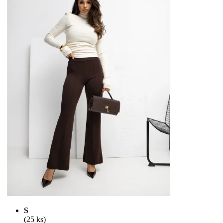
S
(25 ks)