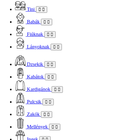
Tini
Babák
Fiúknak
Lányoknak
Dzsekik
Kabátok
Kardigánok
Pulcsik
Zakók
Mellények
Ingek