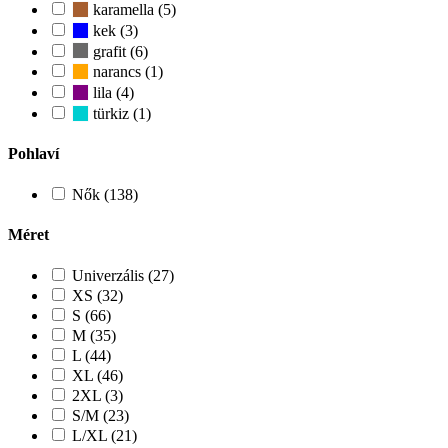
karamella (5)
kek (3)
grafit (6)
narancs (1)
lila (4)
türkiz (1)
Pohlaví
Nők (138)
Méret
Univerzális (27)
XS (32)
S (66)
M (35)
L (44)
XL (46)
2XL (3)
S/M (23)
L/XL (21)