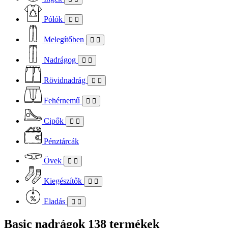
Pólók
Melegítőben
Nadrágog
Rövidnadrág
Fehérnemű
Cipők
Pénztárcák
Övek
Kiegészítők
Eladás
Basic nadrágok
138 termékek