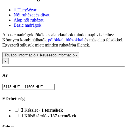
TheyWear
Női ruházat és divat
Alap női ruházat
Basic nadrágok
A basic nadrágok tökéletes alapdarabok mindennapi viselethez.
Könnyen kombinálhatók
pólókkal
,
blúzokkal
és más alap felsőkkel.
Egyszerű stílusuk miatt minden ruhatárba illenek.
További információ +
Kevesebb információ -
x
Ár
Elérhetőség
Készlet -
1 termékek
Külső tároló -
137 termékek
Színes