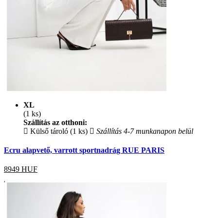
XL
(1 ks)
Szállítás az otthoni:
Külső tároló (1 ks)
Szállítás 4-7 munkanapon belül
Ecru alapvető, varrott sportnadrág RUE PARIS
8949
HUF