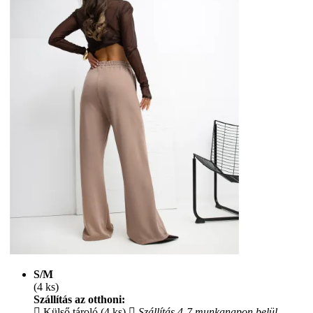
S/M
(4 ks)
Szállítás az otthoni:
Külső tároló (4 ks)
Szállítás 4-7 munkanapon belül