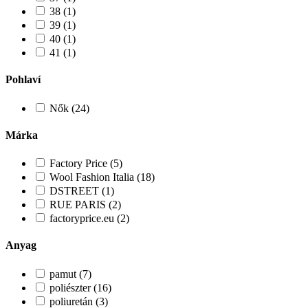
38 (1)
39 (1)
40 (1)
41 (1)
Pohlaví
Nők (24)
Márka
Factory Price (5)
Wool Fashion Italia (18)
DSTREET (1)
RUE PARIS (2)
factoryprice.eu (2)
Anyag
pamut (7)
poliészter (16)
poliuretán (3)