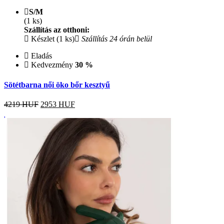
S/M
(1 ks)
Szállítás az otthoni:
Készlet (1 ks)
Szállítás 24 órán belül
Eladás
Kedvezmény
30 %
Sötétbarna női öko bőr kesztyű
4219 HUF
2953
HUF