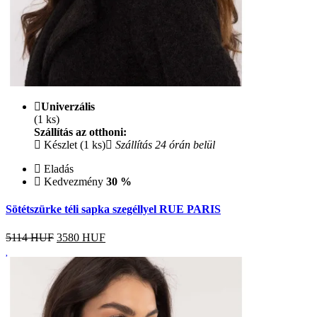
Univerzális
(1 ks)
Szállítás az otthoni:
Készlet (1 ks)
Szállítás 24 órán belül
Eladás
Kedvezmény
30 %
Sötétszürke téli sapka szegéllyel RUE PARIS
5114 HUF
3580
HUF