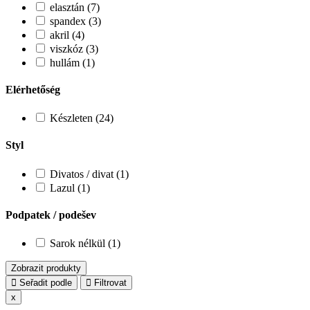
elasztán (7)
spandex (3)
akril (4)
viszkóz (3)
hullám (1)
Elérhetőség
Készleten (24)
Styl
Divatos / divat (1)
Lazul (1)
Podpatek / podešev
Sarok nélkül (1)
Zobrazit produkty
Seřadit podle
Filtrovat
x