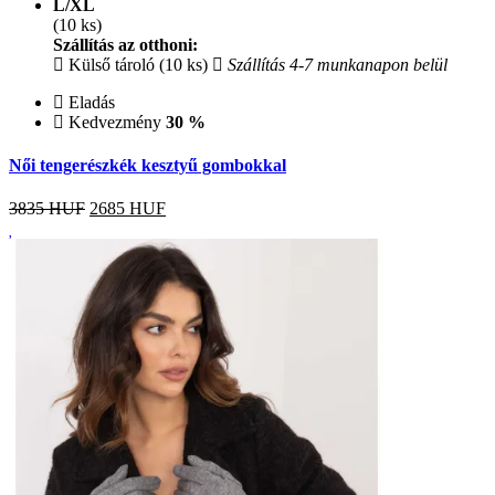
L/XL
(10 ks)
Szállítás az otthoni:
Külső tároló (10 ks)
Szállítás 4-7 munkanapon belül
Eladás
Kedvezmény
30 %
Női tengerészkék kesztyű gombokkal
3835 HUF
2685
HUF