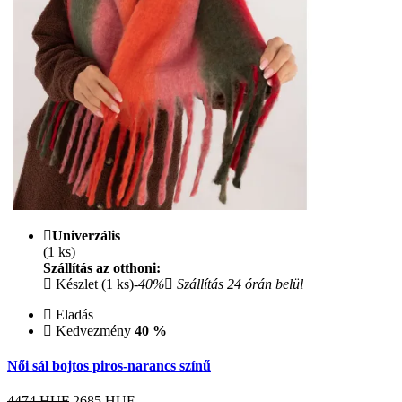
Univerzális
(1 ks)
Szállítás az otthoni:
Készlet (1 ks)
-40%
Szállítás 24 órán belül
Eladás
Kedvezmény
40 %
Női sál bojtos piros-narancs színű
4474 HUF
2685
HUF