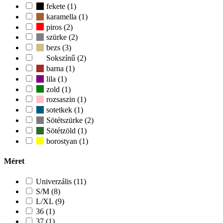
fekete (1)
karamella (1)
piros (2)
szürke (2)
bezs (3)
Sokszínű (2)
barna (1)
lila (1)
zold (1)
rozsaszin (1)
sotetkek (1)
Sötétszürke (2)
Sötétzöld (1)
borostyan (1)
Méret
Univerzális (11)
S/M (8)
L/XL (9)
36 (1)
37 (1)