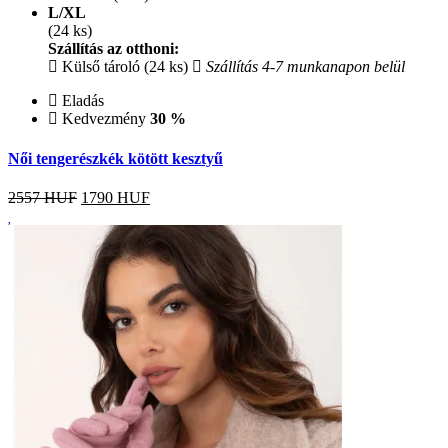
L/XL
(24 ks)
Szállítás az otthoni:
Külső tároló (24 ks)
Szállítás 4-7 munkanapon belül
Eladás
Kedvezmény
30 %
Női tengerészkék kötött kesztyű
2557 HUF
1790
HUF