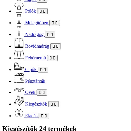
Pólók
Melegítőben
Nadrágog
Rövidnadrág
Fehérnemű
Cipők
Pénztárcák
Övek
Kiegészítők
Eladás
Kiegészítők
24 termékek