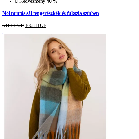
Kedvezmény
40 %
Női mintás sál tengerészkék és fukszia színben
5114 HUF
3068
HUF