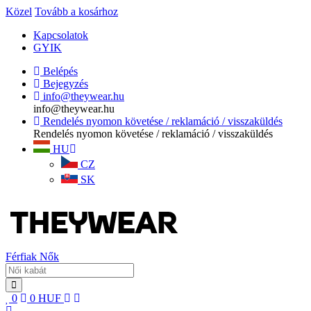
Közel
Tovább a kosárhoz
Kapcsolatok
GYIK
Belépés
Bejegyzés
info@theywear.hu
info@theywear.hu
Rendelés nyomon követése / reklamáció / visszaküldés
Rendelés nyomon követése / reklamáció / visszaküldés
HU
CZ
SK
Férfiak
Nők
0
0
HUF