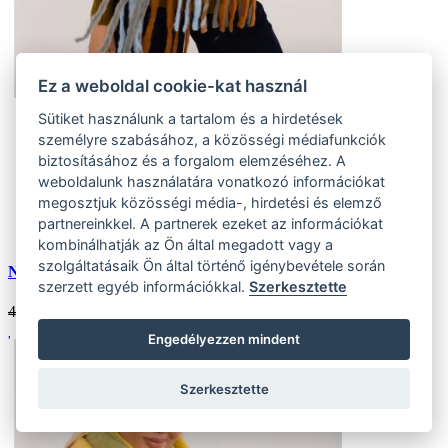
Ez a weboldal cookie-kat használ
Sütiket használunk a tartalom és a hirdetések
Univerzális
személyre szabásához, a közösségi médiafunkciók
(4 ks)
biztosításához és a forgalom elemzéséhez. A
Szállítás az otthoni:
Készlet (4 ks)
-40%
Szállítás 24 órán belül
weboldalunk használatára vonatkozó információkat
megosztjuk közösségi média-, hirdetési és elemző
Eladás
partnereinkkel. A partnerek ezeket az információkat
Kedvezmény
40 %
kombinálhatják az Ön által megadott vagy a
szolgáltatásaik Ön által történő igénybevétele során
Női téli kockás sál
szerzett egyéb információkkal.
Szerkesztette
4474 HUF
2685
HUF
Engedélyezzen mindent
Szerkesztette