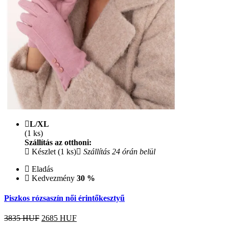
L/XL
(1 ks)
Szállítás az otthoni:
Készlet (1 ks)
Szállítás 24 órán belül
Eladás
Kedvezmény
30 %
Piszkos rózsaszín női érintőkesztyű
3835 HUF
2685
HUF