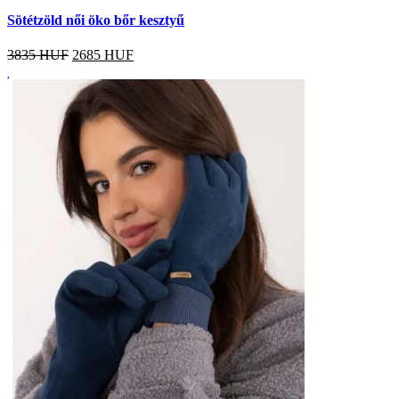
Sötétzöld női öko bőr kesztyű
3835 HUF
2685
HUF