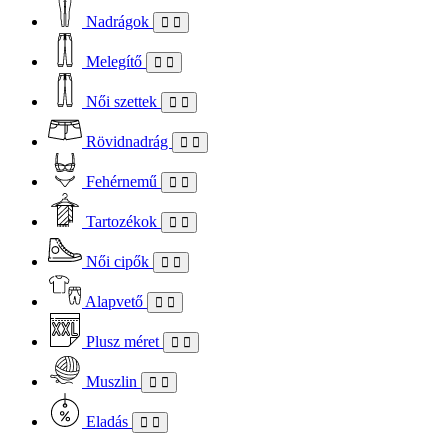
Nadrágok
Melegítő
Női szettek
Rövidnadrág
Fehérnemű
Tartozékok
Női cipők
Alapvető
Plusz méret
Muszlin
Eladás