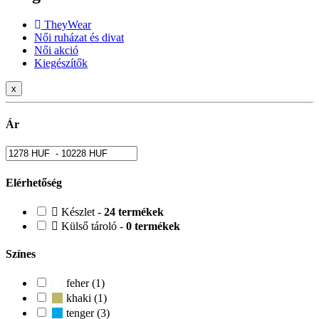
TheyWear
Női ruházat és divat
Női akció
Kiegészítők
x
Ár
Elérhetőség
Készlet -
24 termékek
Külső tároló -
0 termékek
Színes
feher (1)
khaki (1)
tenger (3)