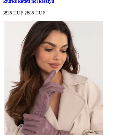
Szürke kötött női kesztyű
3835 HUF
2685
HUF