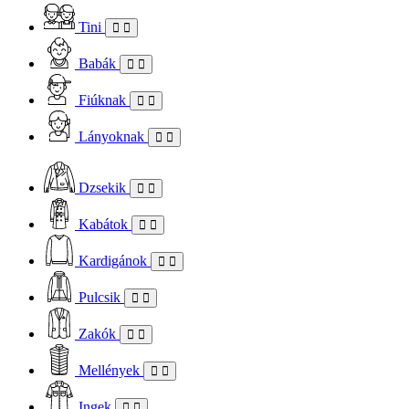
Tini
Babák
Fiúknak
Lányoknak
Dzsekik
Kabátok
Kardigánok
Pulcsik
Zakók
Mellények
Ingek