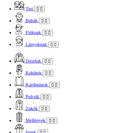
Tini
Babák
Fiúknak
Lányoknak
Dzsekik
Kabátok
Kardigánok
Pulcsik
Zakók
Mellények
Ingek