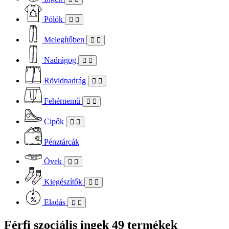
Pólók
Melegítőben
Nadrágog
Rövidnadrág
Fehérnemű
Cipők
Pénztárcák
Övek
Kiegészítők
Eladás
Férfi szociális ingek
49 termékek