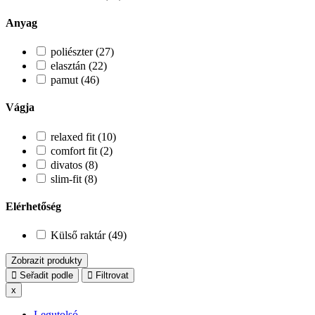
Anyag
poliészter (27)
elasztán (22)
pamut (46)
Vágja
relaxed fit (10)
comfort fit (2)
divatos (8)
slim-fit (8)
Elérhetőség
Külső raktár (49)
Zobrazit produkty
Seřadit podle
Filtrovat
x
Legutolsó