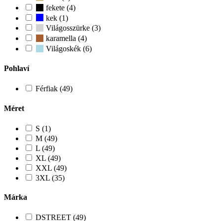
fekete (4)
kek (1)
Világosszürke (3)
karamella (4)
Világoskék (6)
Pohlaví
Férfiak (49)
Méret
S (1)
M (49)
L (49)
XL (49)
XXL (49)
3XL (35)
Márka
DSTREET (49)