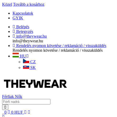
Közel
Tovább a kosárhoz
Kapcsolatok
GYIK
Belépés
Bejegyzés
info@theywear.hu
info@theywear.hu
Rendelés nyomon követése / reklamáció / visszaküldés
Rendelés nyomon követése / reklamáció / visszaküldés
HU
CZ
SK
Férfiak
Nők
0
0
HUF