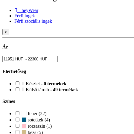
TheyWear
Férfi ingek
Férfi szociális ingek
x
Ár
Elérhetőség
Készlet -
0 termékek
Külső tároló -
49 termékek
Színes
feher (22)
sotetkek (4)
rozsaszin (1)
bezs (5)