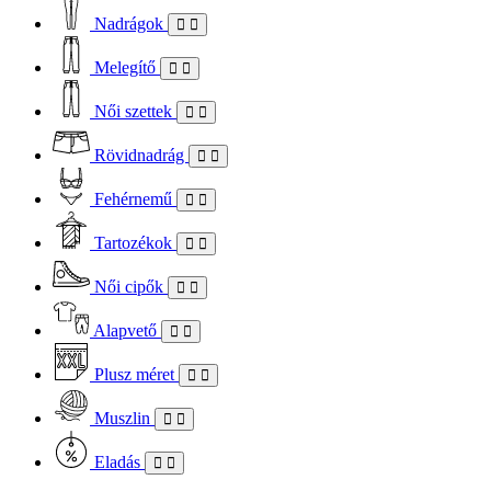
Nadrágok
Melegítő
Női szettek
Rövidnadrág
Fehérnemű
Tartozékok
Női cipők
Alapvető
Plusz méret
Muszlin
Eladás