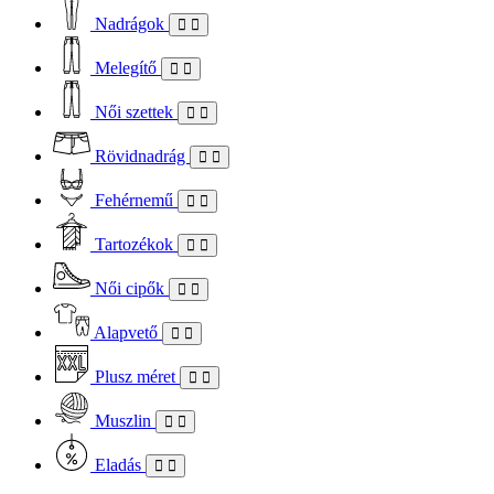
Nadrágok
Melegítő
Női szettek
Rövidnadrág
Fehérnemű
Tartozékok
Női cipők
Alapvető
Plusz méret
Muszlin
Eladás