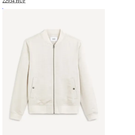
22934
HUF