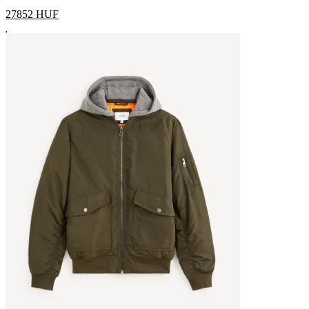
27852
HUF