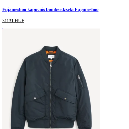
Fujameshoo kapucnis bomberdzseki Fujameshoo
31131
HUF