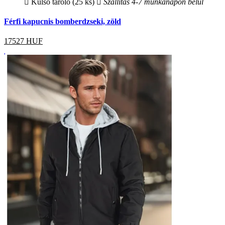
Külső tároló (25 ks)
Szállítás 4-7 munkanapon belül
Férfi kapucnis bomberdzseki, zöld
17527
HUF