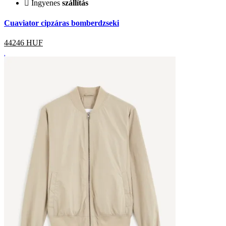
Ingyenes
szállítás
Cuaviator cipzáras bomberdzseki
44246
HUF