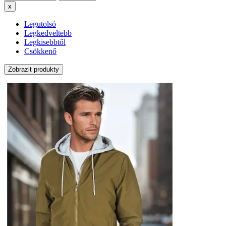
x
Legutolsó
Legkedveltebb
Legkisebbtől
Csökkenő
Zobrazit produkty