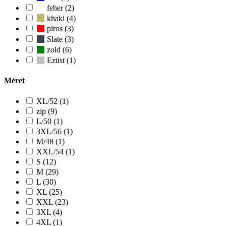
feher (2)
khaki (4)
piros (3)
Slate (3)
zold (6)
Ezüst (1)
Méret
XL/52 (1)
zip (9)
L/50 (1)
3XL/56 (1)
M/48 (1)
XXL/54 (1)
S (12)
M (29)
L (30)
XL (25)
XXL (23)
3XL (4)
4XL (1)