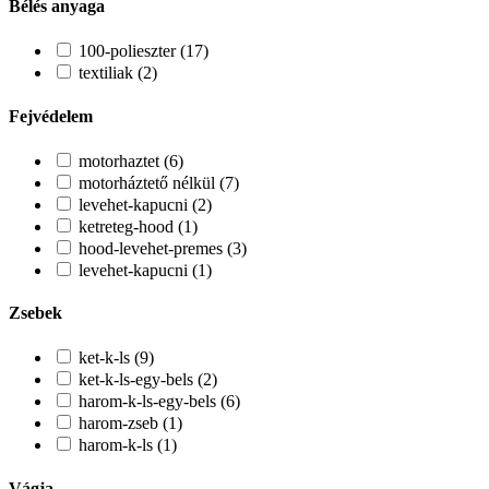
Bélés anyaga
100-polieszter (17)
textiliak (2)
Fejvédelem
motorhaztet (6)
motorháztető nélkül (7)
levehet-kapucni (2)
ketreteg-hood (1)
hood-levehet-premes (3)
levehet-kapucni (1)
Zsebek
ket-k-ls (9)
ket-k-ls-egy-bels (2)
harom-k-ls-egy-bels (6)
harom-zseb (1)
harom-k-ls (1)
Vágja