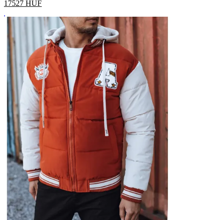
17527
HUF