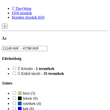
TheyWear
Férfi dzsekik
Bomber dzsekik férfi
x
Ár
Elérhetőség
Készlet -
1 termékek
Külső tároló -
35 termékek
Színes
bezs (3)
fekete (9)
sotetkek (4)
kek (6)