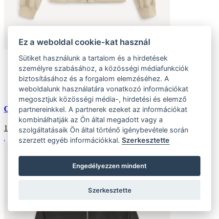
Ez a weboldal cookie-kat használ
Sütiket használunk a tartalom és a hirdetések
L
személyre szabásához, a közösségi médiafunkciók
(8 ks)
biztosításához és a forgalom elemzéséhez. A
Szállítás az otthoni:
weboldalunk használatára vonatkozó információkat
Külső tároló (8 ks)
Szállítás 4-7 munkanapon belül
megosztjuk közösségi média-, hirdetési és elemző
Cubluz bomber dzseki
partnereinkkel. A partnerek ezeket az információkat
kombinálhatják az Ön által megadott vagy a
18016
HUF
szolgáltatásaik Ön által történő igénybevétele során
szerzett egyéb információkkal.
Szerkesztette
Engedélyezzen mindent
Szerkesztette