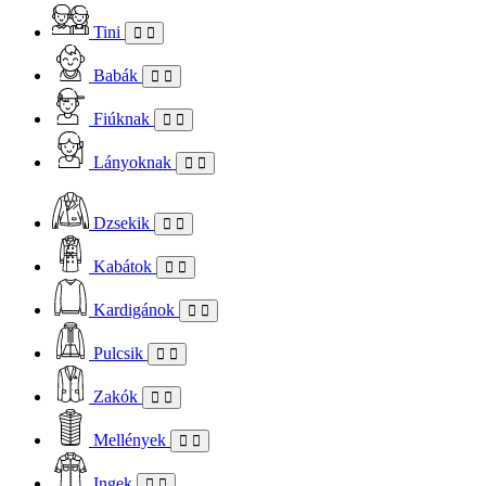
Tini
Babák
Fiúknak
Lányoknak
Dzsekik
Kabátok
Kardigánok
Pulcsik
Zakók
Mellények
Ingek