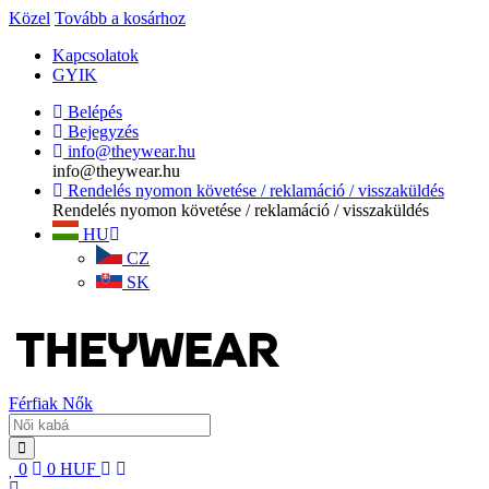
Közel
Tovább a kosárhoz
Kapcsolatok
GYIK
Belépés
Bejegyzés
info@theywear.hu
info@theywear.hu
Rendelés nyomon követése / reklamáció / visszaküldés
Rendelés nyomon követése / reklamáció / visszaküldés
HU
CZ
SK
Férfiak
Nők
0
0
HUF