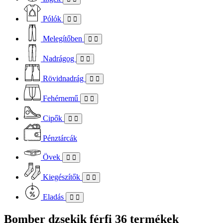
Pólók
Melegítőben
Nadrágog
Rövidnadrág
Fehérnemű
Cipők
Pénztárcák
Övek
Kiegészítők
Eladás
Bomber dzsekik férfi
36 termékek