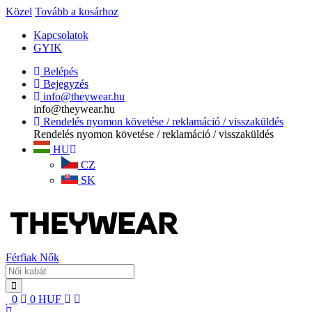
Közel
Tovább a kosárhoz
Kapcsolatok
GYIK
Belépés
Bejegyzés
info@theywear.hu
info@theywear.hu
Rendelés nyomon követése / reklamáció / visszaküldés
Rendelés nyomon követése / reklamáció / visszaküldés
HU
CZ
SK
Férfiak
Nők
0
0
HUF