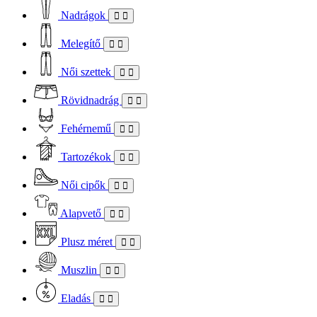
Nadrágok
Melegítő
Női szettek
Rövidnadrág
Fehérnemű
Tartozékok
Női cipők
Alapvető
Plusz méret
Muszlin
Eladás