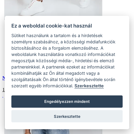
Ez a weboldal cookie-kat használ
27
(3 ks)
Sütiket használunk a tartalom és a hirdetések
Szállítás az otthoni:
személyre szabásához, a közösségi médiafunkciók
Külső tároló (3 ks)
Szállítás 4-7 munkanapon belül
biztosításához és a forgalom elemzéséhez. A
s30
weboldalunk használatára vonatkozó információkat
(5 ks)
megosztjuk közösségi média-, hirdetési és elemző
Szállítás az otthoni:
Külső tároló (5 ks)
Szállítás 4-7 munkanapon belül
partnereinkkel. A partnerek ezeket az információkat
kombinálhatják az Ön által megadott vagy a
Női push-up farmer, kék
szolgáltatásaik Ön által történő igénybevétele során
szerzett egyéb információkkal.
Szerkesztette
15933
HUF
Engedélyezzen mindent
Szerkesztette