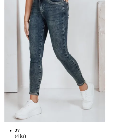
27
(4 ks)