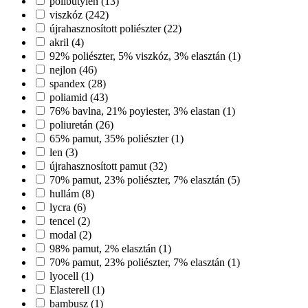
polibutylen (13)
viszkóz (242)
újrahasznosított poliészter (22)
akril (4)
92% poliészter, 5% viszkóz, 3% elasztán (1)
nejlon (46)
spandex (28)
poliamid (43)
76% bavlna, 21% poyiester, 3% elastan (1)
poliuretán (26)
65% pamut, 35% poliészter (1)
len (3)
újrahasznosított pamut (32)
70% pamut, 23% poliészter, 7% elasztán (5)
hullám (8)
lycra (6)
tencel (2)
modal (2)
98% pamut, 2% elasztán (1)
70% pamut, 23% poliészter, 7% elasztán (1)
lyocell (1)
Elasterell (1)
bambusz (1)