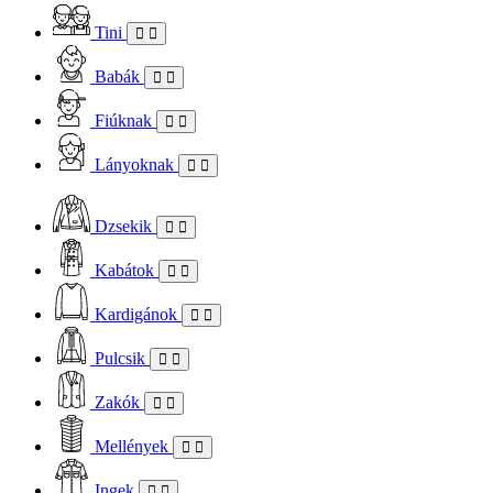
Tini
Babák
Fiúknak
Lányoknak
Dzsekik
Kabátok
Kardigánok
Pulcsik
Zakók
Mellények
Ingek