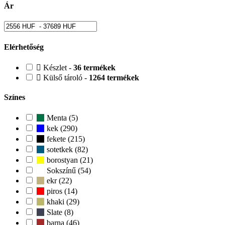
Ár
Elérhetőség
Készlet -
36 termékek
Külső tároló -
1264 termékek
Színes
Menta (5)
kek (290)
fekete (215)
sotetkek (82)
borostyan (21)
Sokszínű (54)
ekr (22)
piros (14)
khaki (29)
Slate (8)
barna (46)