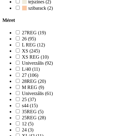
tejszines (2)
szibarack (2)
Méret
27REG (19)
26 (95)
L REG (12)
XS (245)
XS REG (10)
Univerzális (92)
L/40 (11)
27 (106)
28REG (20)
M REG (9)
Univerzális (61)
25 (37)
s44 (15)
35REG (5)
25REG (28)
12 (5)
24 (3)
XL/42 (11)