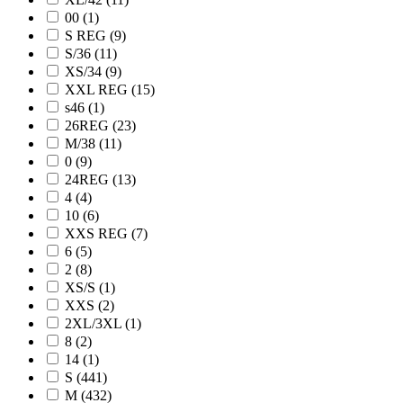
00 (1)
S REG (9)
S/36 (11)
XS/34 (9)
XXL REG (15)
s46 (1)
26REG (23)
M/38 (11)
0 (9)
24REG (13)
4 (4)
10 (6)
XXS REG (7)
6 (5)
2 (8)
XS/S (1)
XXS (2)
2XL/3XL (1)
8 (2)
14 (1)
S (441)
M (432)