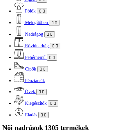
Pólók
Melegítőben
Nadrágog
Rövidnadrág
Fehérnemű
Cipők
Pénztárcák
Övek
Kiegészítők
Eladás
Női nadrágok
1305 termékek