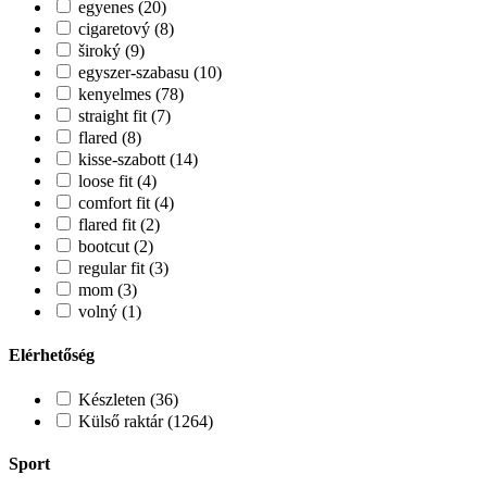
egyenes (20)
cigaretový (8)
široký (9)
egyszer-szabasu (10)
kenyelmes (78)
straight fit (7)
flared (8)
kisse-szabott (14)
loose fit (4)
comfort fit (4)
flared fit (2)
bootcut (2)
regular fit (3)
mom (3)
volný (1)
Elérhetőség
Készleten (36)
Külső raktár (1264)
Sport