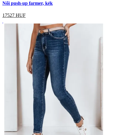
Női push-up farmer, kék
17527
HUF