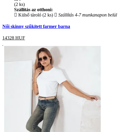
(2 ks)
Szállítás az otthoni:
Külső tároló (2 ks)
Szállítás 4-7 munkanapon belül
Női skinny szűkített farmer barna
14328
HUF