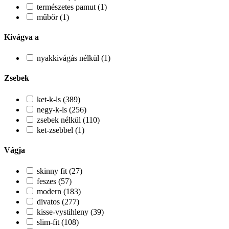
természetes pamut (1)
műbőr (1)
Kivágva a
nyakkivágás nélkül (1)
Zsebek
ket-k-ls (389)
negy-k-ls (256)
zsebek nélkül (110)
ket-zsebbel (1)
Vágja
skinny fit (27)
feszes (57)
modern (183)
divatos (277)
kisse-vystihleny (39)
slim-fit (108)