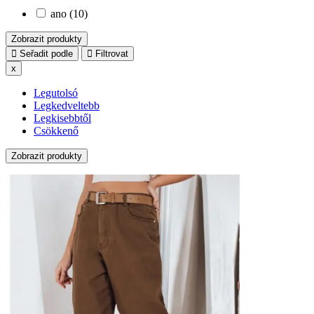
ano (10)
Zobrazit produkty
Seřadit podle
Filtrovat
x
Legutolsó
Legkedveltebb
Legkisebbtől
Csökkenő
Zobrazit produkty