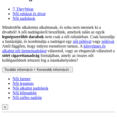
TheyWear
Női ruházat és divat
Női nadrágok
Mindenféle alkalomra alkalmasak, és soha nem mennek ki a
divatból! A női nadrágokról beszélünk, amelyek talán az egyik
legnépszerűbb darabok
nem csak a női ruhatárban. Csak használja
a fantáziáját, és kombinálja a nadrágot egy
női pólóval
vagy
pólóval
.
Attól függően, hogy milyen eseményre tartasz. A
kényelmes és
alkalmi női farmernadrágot
választod, vagy az eleganciát választod a
sötét cigarettanadrág
formájában, amely az összes női
kolléganődnek tetszeni fog a munkahelyeden?
További információ +
Kevesebb információ -
Női farmer
Női leggings
Női alkalmi nadrágok
Női bőrnadrág
Női széles nadrág
x