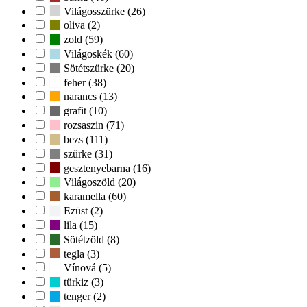
Világosszürke (26)
oliva (2)
zold (59)
Világoskék (60)
Sötétszürke (20)
feher (38)
narancs (13)
grafit (10)
rozsaszin (71)
bezs (111)
szürke (31)
gesztenyebarna (16)
Világoszöld (20)
karamella (60)
Ezüst (2)
lila (15)
Sötétzöld (8)
tegla (3)
Vínová (5)
türkiz (3)
tenger (2)