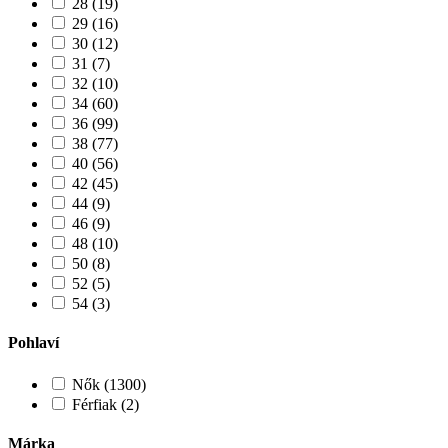
28 (19)
29 (16)
30 (12)
31 (7)
32 (10)
34 (60)
36 (99)
38 (77)
40 (56)
42 (45)
44 (9)
46 (9)
48 (10)
50 (8)
52 (5)
54 (3)
Pohlaví
Nők (1300)
Férfiak (2)
Márka