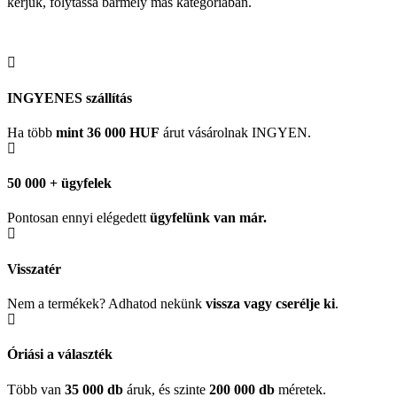
kérjük, folytassa bármely más kategóriában.
INGYENES szállítás
Ha több
mint 36 000 HUF
árut vásárolnak INGYEN.
50 000 + ügyfelek
Pontosan ennyi elégedett
ügyfelünk
van már.
Visszatér
Nem a termékek? Adhatod nekünk
vissza vagy cserélje ki
.
Óriási a választék
Több van
35 000 db
áruk, és szinte
200 000 db
méretek.