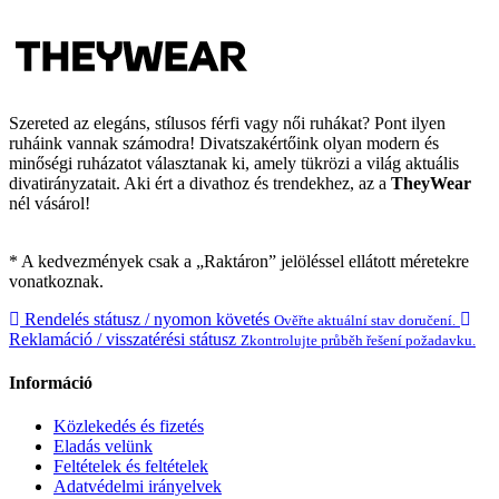
Szereted az elegáns, stílusos férfi vagy női ruhákat? Pont ilyen
ruháink vannak számodra! Divatszakértőink olyan modern és
minőségi ruházatot választanak ki, amely tükrözi a világ aktuális
divatirányzatait. Aki ért a divathoz és trendekhez, az a
TheyWear
nél vásárol!
* A kedvezmények csak a „Raktáron” jelöléssel ellátott méretekre
vonatkoznak.
Rendelés státusz / nyomon követés
Ověřte aktuální stav doručení.
Reklamáció / visszatérési státusz
Zkontrolujte průběh řešení požadavku.
Információ
Közlekedés és fizetés
Eladás velünk
Feltételek és feltételek
Adatvédelmi irányelvek