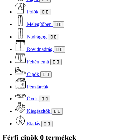
Pólók
Melegítőben
Nadrágog
Rövidnadrág
Fehérnemű
Cipők
Pénztárcák
Övek
Kiegészítők
Eladás
Férfi cipők
0 termékek