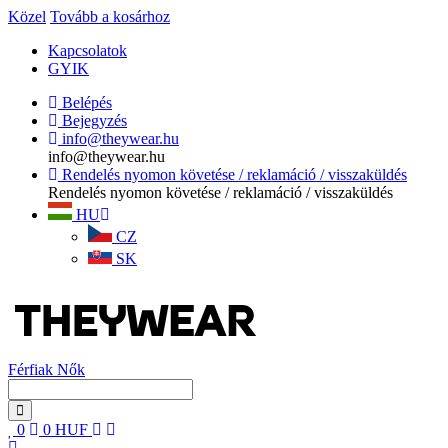
Közel
Tovább a kosárhoz
Kapcsolatok
GYIK
Belépés
Bejegyzés
info@theywear.hu
info@theywear.hu
Rendelés nyomon követése / reklamáció / visszaküldés
Rendelés nyomon követése / reklamáció / visszaküldés
HU
CZ
SK
Férfiak
Nők
0
0
HUF