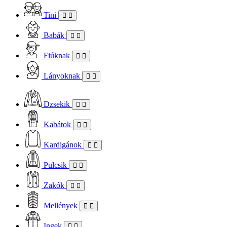
Tini
Babák
Fiúknak
Lányoknak
Dzsekik
Kabátok
Kardigánok
Pulcsik
Zakók
Mellények
Ingek