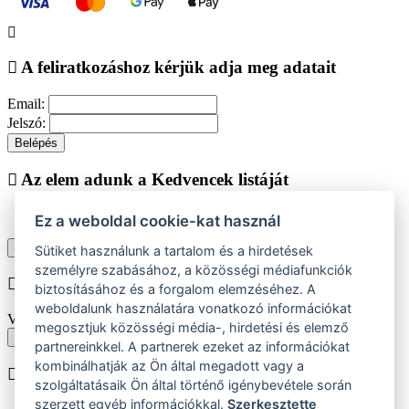
A feliratkozáshoz kérjük adja meg adatait
Email:
Jelszó:
Belépés
Az elem adunk a Kedvencek listáját
Ez a weboldal cookie-kat használ
Vásárlás folytatása
Megjelenítése kedvencek listájához
Sütiket használunk a tartalom és a hirdetések
személyre szabásához, a közösségi médiafunkciók
Chyba při vkládání do košíku
biztosításához és a forgalom elemzéséhez. A
weboldalunk használatára vonatkozó információkat
Vyberte prosím velikost produktu
megosztjuk közösségi média-, hirdetési és elemző
Vissza a méretekhez
partnereinkkel. A partnerek ezeket az információkat
kombinálhatják az Ön által megadott vagy a
A terméket beiktatjuk helyezése
szolgáltatásaik Ön által történő igénybevétele során
szerzett egyéb információkkal.
Szerkesztette