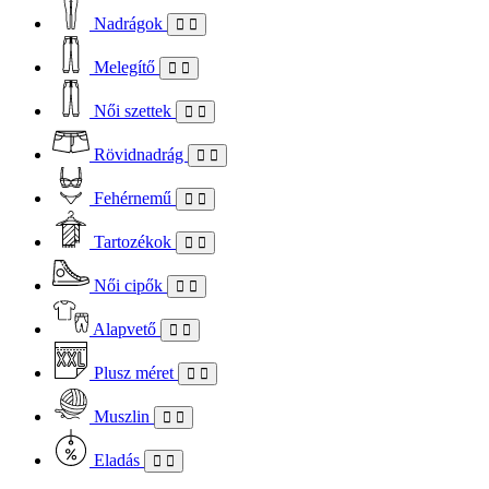
Nadrágok
Melegítő
Női szettek
Rövidnadrág
Fehérnemű
Tartozékok
Női cipők
Alapvető
Plusz méret
Muszlin
Eladás