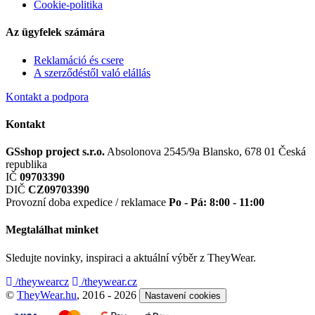
Cookie-politika
Az ügyfelek számára
Reklamáció és csere
A szerződéstől való elállás
Kontakt a podpora
Kontakt
GSshop project s.r.o.
Absolonova 2545/9a
Blansko, 678 01
Česká
republika
IČ
09703390
DIČ
CZ09703390
Provozní doba expedice / reklamace
Po - Pá: 8:00 - 11:00
Megtalálhat minket
Sledujte novinky, inspiraci a aktuální výběr z TheyWear.
/theywearcz
/theywear.cz
©
TheyWear.hu
, 2016 - 2026
Nastavení cookies