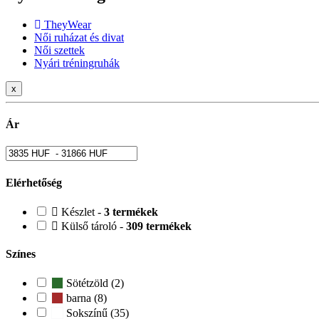
TheyWear
Női ruházat és divat
Női szettek
Nyári tréningruhák
x
Ár
Elérhetőség
Készlet -
3 termékek
Külső tároló -
309 termékek
Színes
Sötétzöld (2)
barna (8)
Sokszínű (35)