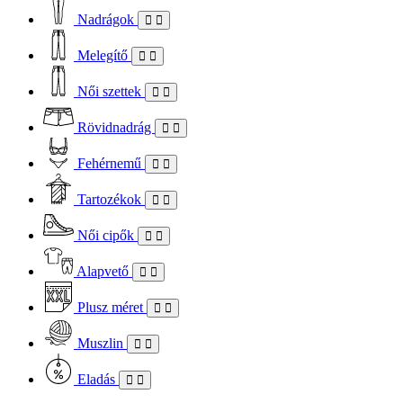
Nadrágok
Melegítő
Női szettek
Rövidnadrág
Fehérnemű
Tartozékok
Női cipők
Alapvető
Plusz méret
Muszlin
Eladás