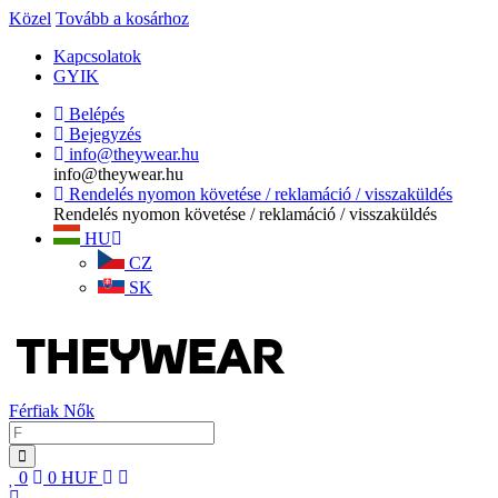
Közel
Tovább a kosárhoz
Kapcsolatok
GYIK
Belépés
Bejegyzés
info@theywear.hu
info@theywear.hu
Rendelés nyomon követése / reklamáció / visszaküldés
Rendelés nyomon követése / reklamáció / visszaküldés
HU
CZ
SK
Férfiak
Nők
0
0
HUF