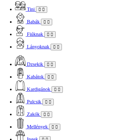
Tini
Babák
Fiúknak
Lányoknak
Dzsekik
Kabátok
Kardigánok
Pulcsik
Zakók
Mellények
Ingek