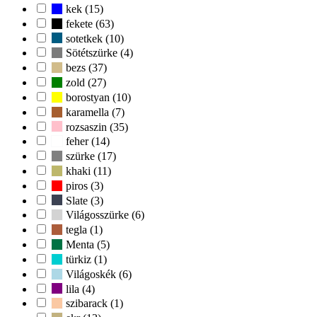
kek (15)
fekete (63)
sotetkek (10)
Sötétszürke (4)
bezs (37)
zold (27)
borostyan (10)
karamella (7)
rozsaszin (35)
feher (14)
szürke (17)
khaki (11)
piros (3)
Slate (3)
Világosszürke (6)
tegla (1)
Menta (5)
türkiz (1)
Világoskék (6)
lila (4)
szibarack (1)