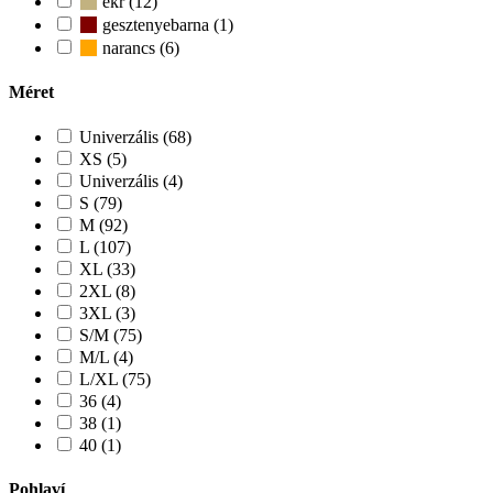
ekr (12)
gesztenyebarna (1)
narancs (6)
Méret
Univerzális (68)
XS (5)
Univerzális (4)
S (79)
M (92)
L (107)
XL (33)
2XL (8)
3XL (3)
S/M (75)
M/L (4)
L/XL (75)
36 (4)
38 (1)
40 (1)
Pohlaví