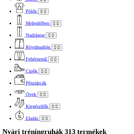
Pólók
Melegítőben
Nadrágog
Rövidnadrág
Fehérnemű
Cipők
Pénztárcák
Övek
Kiegészítők
Eladás
Nyári tréningruhák
313 termékek