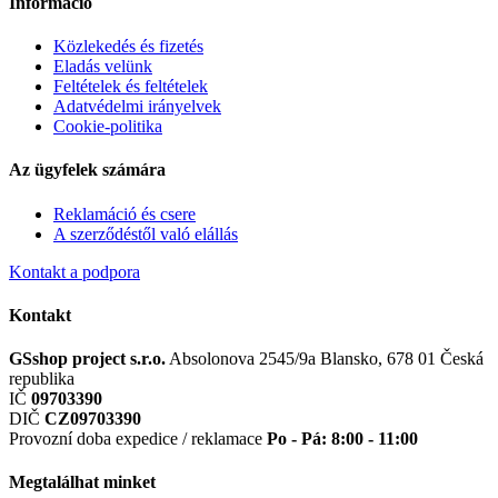
Információ
Közlekedés és fizetés
Eladás velünk
Feltételek és feltételek
Adatvédelmi irányelvek
Cookie-politika
Az ügyfelek számára
Reklamáció és csere
A szerződéstől való elállás
Kontakt a podpora
Kontakt
GSshop project s.r.o.
Absolonova 2545/9a
Blansko, 678 01
Česká
republika
IČ
09703390
DIČ
CZ09703390
Provozní doba expedice / reklamace
Po - Pá: 8:00 - 11:00
Megtalálhat minket