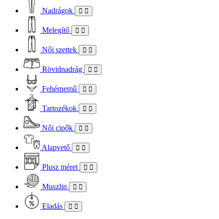
Nadrágok
Melegítő
Női szettek
Rövidnadrág
Fehérnemű
Tartozékok
Női cipők
Alapvető
Plusz méret
Muszlin
Eladás