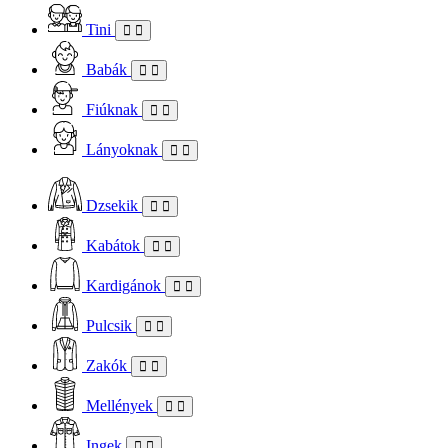
Tini
Babák
Fiúknak
Lányoknak
Dzsekik
Kabátok
Kardigánok
Pulcsik
Zakók
Mellények
Ingek