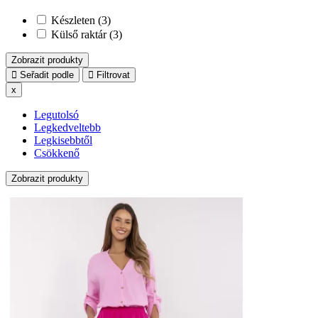
Készleten (3)
Külső raktár (3)
Zobrazit produkty
Seřadit podle
Filtrovat
x
Legutolsó
Legkedveltebb
Legkisebbtől
Csökkenő
Zobrazit produkty