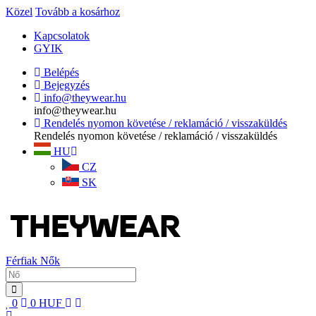
Közel
Tovább a kosárhoz
Kapcsolatok
GYIK
Belépés
Bejegyzés
info@theywear.hu
info@theywear.hu
Rendelés nyomon követése / reklamáció / visszaküldés
Rendelés nyomon követése / reklamáció / visszaküldés
HU
CZ
SK
Férfiak
Nők
0
0
HUF