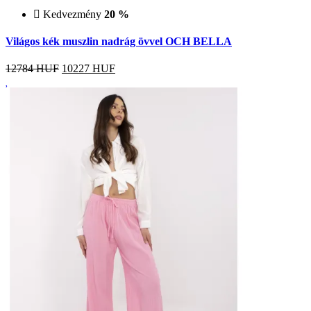
Kedvezmény
20 %
Világos kék muszlin nadrág övvel OCH BELLA
12784 HUF
10227
HUF