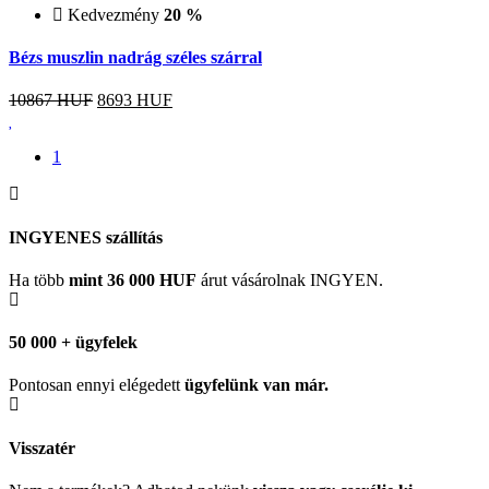
Kedvezmény
20 %
Bézs muszlin nadrág széles szárral
10867 HUF
8693
HUF
1
INGYENES szállítás
Ha több
mint 36 000 HUF
árut vásárolnak INGYEN.
50 000 + ügyfelek
Pontosan ennyi elégedett
ügyfelünk
van már.
Visszatér