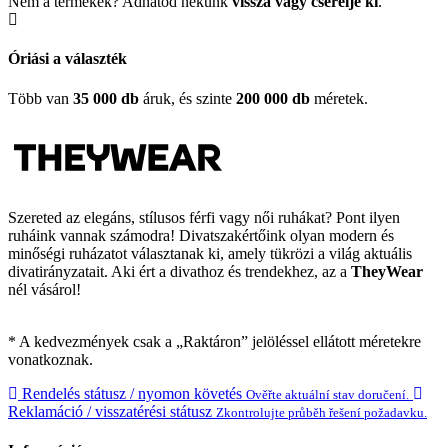
Nem a termékek? Adhatod nekünk
vissza vagy cserélje ki
.
Óriási a választék
Több van
35 000 db
áruk, és szinte
200 000 db
méretek.
Szereted az elegáns, stílusos férfi vagy női ruhákat? Pont ilyen
ruháink vannak számodra! Divatszakértőink olyan modern és
minőségi ruházatot választanak ki, amely tükrözi a világ aktuális
divatirányzatait. Aki ért a divathoz és trendekhez, az a
TheyWear
nél vásárol!
* A kedvezmények csak a „Raktáron” jelöléssel ellátott méretekre
vonatkoznak.
Rendelés státusz / nyomon követés
Ověřte aktuální stav doručení.
Reklamáció / visszatérési státusz
Zkontrolujte průběh řešení požadavku.