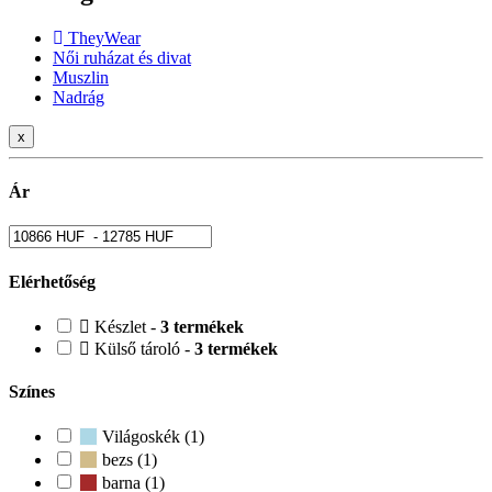
TheyWear
Női ruházat és divat
Muszlin
Nadrág
x
Ár
Elérhetőség
Készlet -
3 termékek
Külső tároló -
3 termékek
Színes
Világoskék (1)
bezs (1)
barna (1)