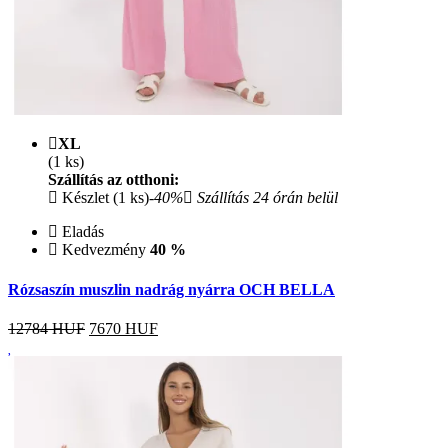
XL
(1 ks)
Szállítás az otthoni:
Készlet (1 ks)
-40%
Szállítás 24 órán belül
Eladás
Kedvezmény
40 %
Rózsaszín muszlin nadrág nyárra OCH BELLA
12784 HUF
7670
HUF