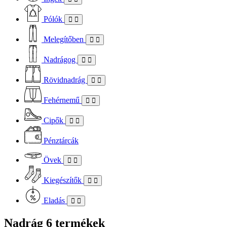
Pólók
Melegítőben
Nadrágog
Rövidnadrág
Fehérnemű
Cipők
Pénztárcák
Övek
Kiegészítők
Eladás
Nadrág
6 termékek