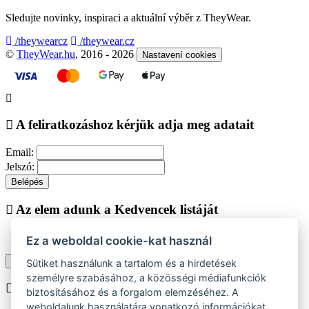
Sledujte novinky, inspiraci a aktuální výběr z TheyWear.
/theywearcz
/theywear.cz
©
TheyWear.hu
, 2016 - 2026
Nastavení cookies
A feliratkozáshoz kérjük adja meg adatait
Email:
Jelszó:
Belépés
Az elem adunk a Kedvencek listáját
Ez a weboldal cookie-kat használ
Vásárlás folytatása
Megjelenítése kedvencek listájához
Sütiket használunk a tartalom és a hirdetések
személyre szabásához, a közösségi médiafunkciók
Chyba při vkládání do košíku
biztosításához és a forgalom elemzéséhez. A
weboldalunk használatára vonatkozó információkat