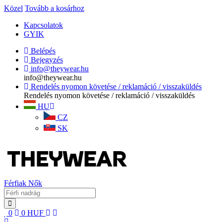
Közel
Tovább a kosárhoz
Kapcsolatok
GYIK
Belépés
Bejegyzés
info@theywear.hu
info@theywear.hu
Rendelés nyomon követése / reklamáció / visszaküldés
Rendelés nyomon követése / reklamáció / visszaküldés
HU
CZ
SK
Férfiak
Nők
0
0
HUF