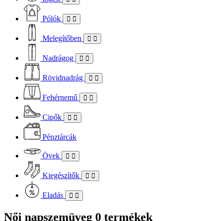
Pólók
Melegítőben
Nadrágog
Rövidnadrág
Fehérnemű
Cipők
Pénztárcák
Övek
Kiegészítők
Eladás
Női napszemüveg
0 termékek