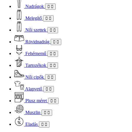
Nadrágok
Melegítő
Női szettek
Rövidnadrág
Fehérnemű
Tartozékok
Női cipők
Alapvető
Plusz méret
Muszlin
Eladás