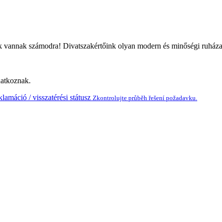
ink vannak számodra! Divatszakértőink olyan modern és minőségi ruházatot
natkoznak.
lamáció / visszatérési státusz
Zkontrolujte průběh řešení požadavku.