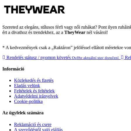
Szereted az elegáns, stílusos férfi vagy női ruhákat? Pont ilyen ruhá
ért a divathoz és trendekhez, az a
TheyWear
nél vásárol!
* A kedvezmények csak a „Raktáron” jelöléssel ellátott méretekre vo
Rendelés státusz / nyomon követés
Rek
Ověřte aktuální stav doručení.
Információ
Közlekedés és fizetés
Eladás velünk
Feltételek és feltételek
Adatvédelmi irányelvek
Cookie-politika
Az ügyfelek számára
Reklamáció és csere
A szerződéstől való elállás