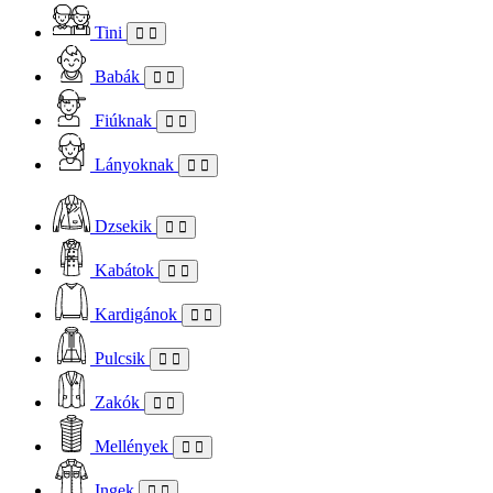
Tini
Babák
Fiúknak
Lányoknak
Dzsekik
Kabátok
Kardigánok
Pulcsik
Zakók
Mellények
Ingek