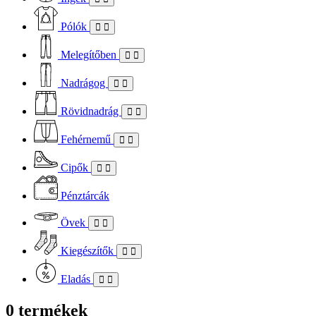
Pólók
Melegítőben
Nadrágog
Rövidnadrág
Fehérnemű
Cipők
Pénztárcák
Övek
Kiegészítők
Eladás
0 termékek