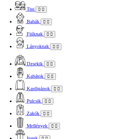
Tini
Babák
Fiúknak
Lányoknak
Dzsekik
Kabátok
Kardigánok
Pulcsik
Zakók
Mellények
Ingek