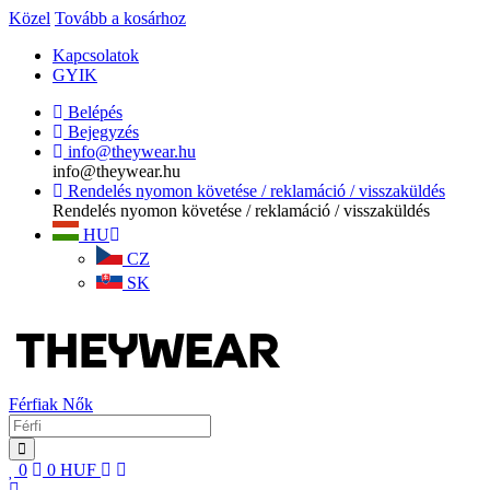
Közel
Tovább a kosárhoz
Kapcsolatok
GYIK
Belépés
Bejegyzés
info@theywear.hu
info@theywear.hu
Rendelés nyomon követése / reklamáció / visszaküldés
Rendelés nyomon követése / reklamáció / visszaküldés
HU
CZ
SK
Férfiak
Nők
0
0
HUF