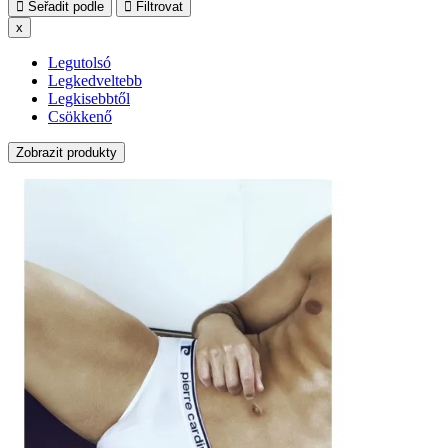
Seřadit podle
Filtrovat
x
Legutolsó
Legkedveltebb
Legkisebbtől
Csökkenő
Zobrazit produkty