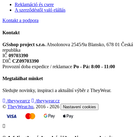
Reklamáció és csere
A szerződéstől való elállás
Kontakt a podpora
Kontakt
GSshop project s.r.o.
Absolonova 2545/9a
Blansko, 678 01
Česká
republika
IČ
09703390
DIČ
CZ09703390
Provozní doba expedice / reklamace
Po - Pá: 8:00 - 11:00
Megtalálhat minket
Sledujte novinky, inspiraci a aktuální výběr z TheyWear.
/theywearcz
/theywear.cz
©
TheyWear.hu
, 2016 - 2026
Nastavení cookies