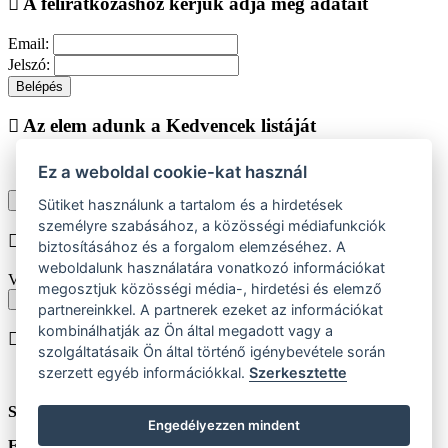
A feliratkozáshoz kérjük adja meg adatait
Email:
Jelszó:
Belépés
Az elem adunk a Kedvencek listáját
Ez a weboldal cookie-kat használ
Vásárlás folytatása
Megjelenítése kedvencek listájához
Sütiket használunk a tartalom és a hirdetések
személyre szabásához, a közösségi médiafunkciók
Chyba při vkládání do košíku
biztosításához és a forgalom elemzéséhez. A
weboldalunk használatára vonatkozó információkat
Vyberte prosím velikost produktu
megosztjuk közösségi média-, hirdetési és elemző
Vissza a méretekhez
partnereinkkel. A partnerek ezeket az információkat
kombinálhatják az Ön által megadott vagy a
A terméket beiktatjuk helyezése
szolgáltatásaik Ön által történő igénybevétele során
szerzett egyéb információkkal.
Szerkesztette
Szám:
ks
Engedélyezzen mindent
Egységár:
HUF