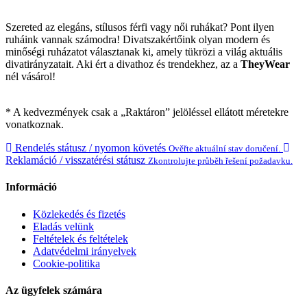
Szereted az elegáns, stílusos férfi vagy női ruhákat? Pont ilyen
ruháink vannak számodra! Divatszakértőink olyan modern és
minőségi ruházatot választanak ki, amely tükrözi a világ aktuális
divatirányzatait. Aki ért a divathoz és trendekhez, az a
TheyWear
nél vásárol!
* A kedvezmények csak a „Raktáron” jelöléssel ellátott méretekre
vonatkoznak.
Rendelés státusz / nyomon követés
Ověřte aktuální stav doručení.
Reklamáció / visszatérési státusz
Zkontrolujte průběh řešení požadavku.
Információ
Közlekedés és fizetés
Eladás velünk
Feltételek és feltételek
Adatvédelmi irányelvek
Cookie-politika
Az ügyfelek számára