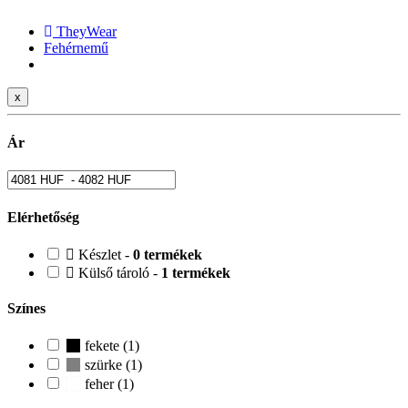
TheyWear
Fehérnemű
x
Ár
Elérhetőség
Készlet -
0 termékek
Külső tároló -
1 termékek
Színes
fekete (1)
szürke (1)
feher (1)