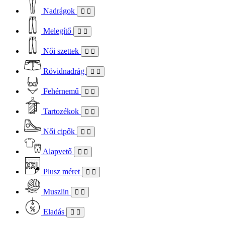
Nadrágok
Melegítő
Női szettek
Rövidnadrág
Fehérnemű
Tartozékok
Női cipők
Alapvető
Plusz méret
Muszlin
Eladás