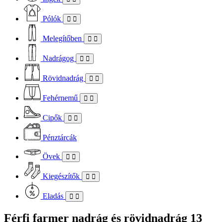
Pólók
Melegítőben
Nadrágog
Rövidnadrág
Fehérnemű
Cipők
Pénztárcák
Övek
Kiegészítők
Eladás
Férfi farmer nadrág és rövidnadrág
13