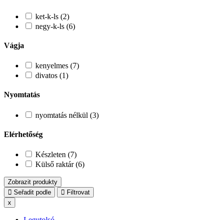
ket-k-ls (2)
negy-k-ls (6)
Vágja
kenyelmes (7)
divatos (1)
Nyomtatás
nyomtatás nélkül (3)
Elérhetőség
Készleten (7)
Külső raktár (6)
Zobrazit produkty
Seřadit podle
Filtrovat
x
Legutolsó