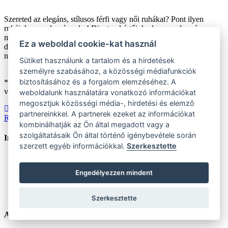
Szereted az elegáns, stílusos férfi vagy női ruhákat? Pont ilyen
ruháink vannak számodra! Divatszakértőink olyan modern és
minőségi ruházatot választanak ki, amely tükrözi a világ aktuális
Ez a weboldal cookie-kat használ
divatirányzatait. Aki ért a divathoz és trendekhez, az a
TheyWear
nél vásárol!
Sütiket használunk a tartalom és a hirdetések
személyre szabásához, a közösségi médiafunkciók
biztosításához és a forgalom elemzéséhez. A
* A kedvezmények csak a „Raktáron” jelöléssel ellátott méretekre
vonatkoznak.
weboldalunk használatára vonatkozó információkat
megosztjuk közösségi média-, hirdetési és elemző
Rendelés státusz / nyomon követés
Ověřte aktuální stav doručení.
partnereinkkel. A partnerek ezeket az információkat
Reklamáció / visszatérési státusz
Zkontrolujte průběh řešení požadavku.
kombinálhatják az Ön által megadott vagy a
szolgáltatásaik Ön által történő igénybevétele során
Információ
szerzett egyéb információkkal.
Szerkesztette
Közlekedés és fizetés
Eladás velünk
Engedélyezzen mindent
Feltételek és feltételek
Adatvédelmi irányelvek
Cookie-politika
Szerkesztette
Az ügyfelek számára