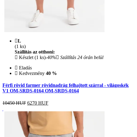
L
(1 ks)
Szállítás az otthoni:
Készlet (1 ks)
-40%
Szállítás 24 órán belül
Eladás
Kedvezmény
40 %
Férfi rövid farmer rövidnadrág felhajtott szárral - világoskék
V1 OM-SRDS-0164 OM-SRDS-0164
10450 HUF
6270
HUF