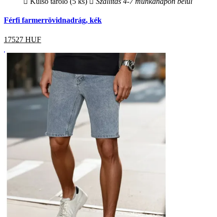
Külső tároló (5 ks)
Szállítás 4-7 munkanapon belül
Férfi farmerrövidnadrág, kék
17527
HUF