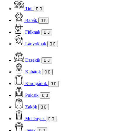
Tini
Babák
Fiúknak
Lányoknak
Dzsekik
Kabátok
Kardigánok
Pulcsik
Zakók
Mellények
Ingek