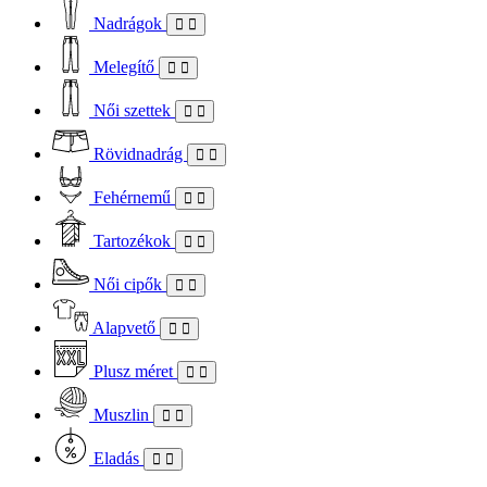
Nadrágok
Melegítő
Női szettek
Rövidnadrág
Fehérnemű
Tartozékok
Női cipők
Alapvető
Plusz méret
Muszlin
Eladás