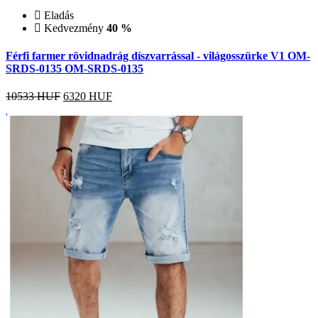
Eladás
Kedvezmény
40 %
Férfi farmer rövidnadrág díszvarrással - világosszürke V1 OM-
SRDS-0135 OM-SRDS-0135
10533 HUF
6320
HUF