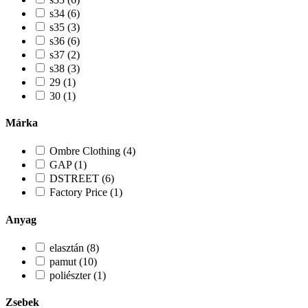
s34 (6)
s35 (3)
s36 (6)
s37 (2)
s38 (3)
29 (1)
30 (1)
Márka
Ombre Clothing (4)
GAP (1)
DSTREET (6)
Factory Price (1)
Anyag
elasztán (8)
pamut (10)
poliészter (1)
Zsebek