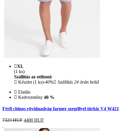
XL
(1 ks)
Szállítás az otthoni:
Készlet (1 ks)
-40%
Szállítás 24 órán belül
Eladás
Kedvezmény
40 %
Férfi chinos rövidnadrág farmer szegéllyel türkiz V4 W421
7323 HUF
4400
HUF