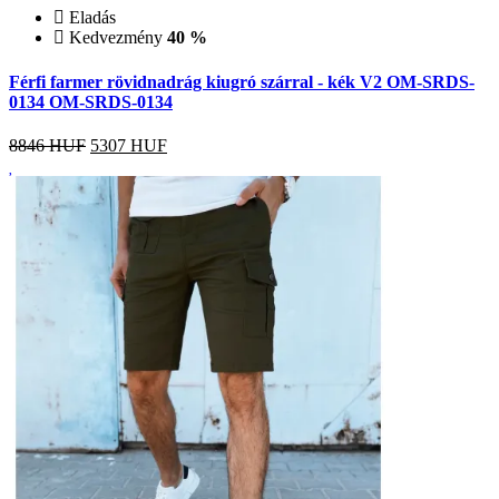
Eladás
Kedvezmény
40 %
Férfi farmer rövidnadrág kiugró szárral - kék V2 OM-SRDS-
0134 OM-SRDS-0134
8846 HUF
5307
HUF