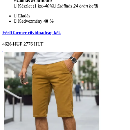
Szállítás az otthoni:
Készlet (1 ks)
-40%
Szállítás 24 órán belül
Eladás
Kedvezmény
40 %
Férfi farmer rövidnadrág kék
4626 HUF
2776
HUF