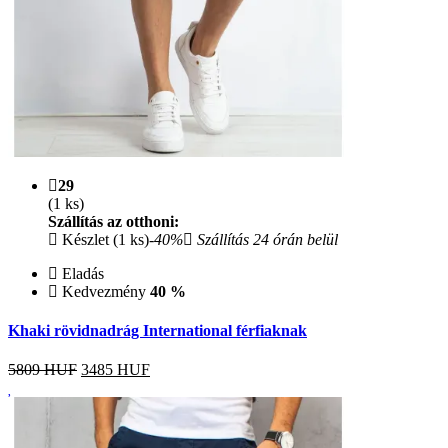
29
(1 ks)
Szállítás az otthoni:
Készlet (1 ks)
-40%
Szállítás 24 órán belül
Eladás
Kedvezmény
40 %
Khaki rövidnadrág International férfiaknak
5809 HUF
3485
HUF