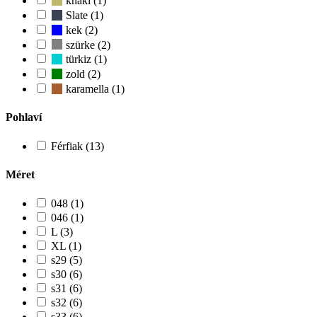
khaki (1)
Slate (1)
kek (2)
szürke (2)
türkiz (1)
zold (2)
karamella (1)
Pohlaví
Férfiak (13)
Méret
048 (1)
046 (1)
L (3)
XL (1)
s29 (5)
s30 (6)
s31 (6)
s32 (6)
s33 (6)