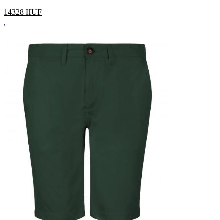
14328
HUF