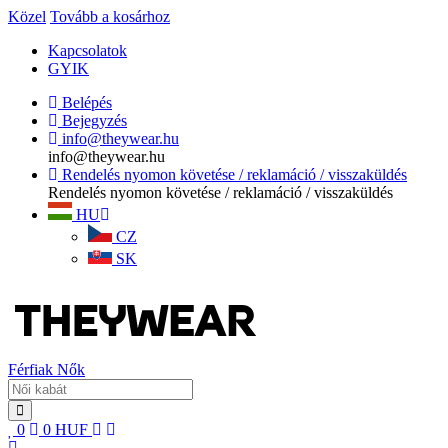
Közel
Tovább a kosárhoz
Kapcsolatok
GYIK
Belépés
Bejegyzés
info@theywear.hu
info@theywear.hu
Rendelés nyomon követése / reklamáció / visszaküldés
Rendelés nyomon követése / reklamáció / visszaküldés
HU
CZ
SK
Férfiak
Nők
0
0
HUF