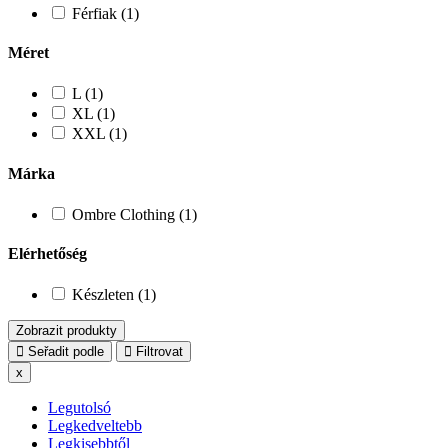
Férfiak (1)
Méret
L (1)
XL (1)
XXL (1)
Márka
Ombre Clothing (1)
Elérhetőség
Készleten (1)
Zobrazit produkty
Seřadit podle
Filtrovat
x
Legutolsó
Legkedveltebb
Legkisebbtől