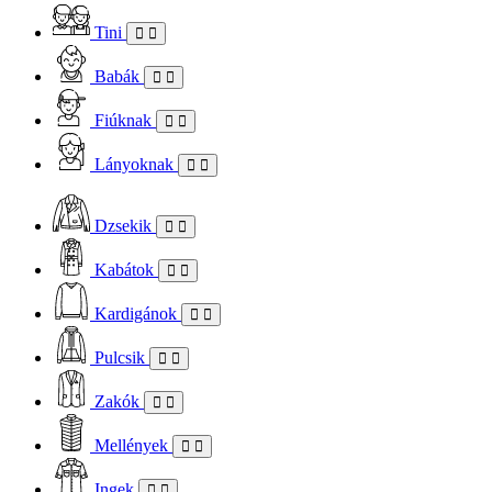
Tini
Babák
Fiúknak
Lányoknak
Dzsekik
Kabátok
Kardigánok
Pulcsik
Zakók
Mellények
Ingek