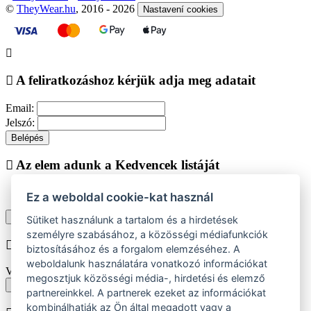
©
TheyWear.hu
, 2016 - 2026
Nastavení cookies
A feliratkozáshoz kérjük adja meg adatait
Email:
Jelszó:
Belépés
Az elem adunk a Kedvencek listáját
Ez a weboldal cookie-kat használ
Vásárlás folytatása
Megjelenítése kedvencek listájához
Sütiket használunk a tartalom és a hirdetések
személyre szabásához, a közösségi médiafunkciók
Chyba při vkládání do košíku
biztosításához és a forgalom elemzéséhez. A
weboldalunk használatára vonatkozó információkat
Vyberte prosím velikost produktu
megosztjuk közösségi média-, hirdetési és elemző
Vissza a méretekhez
partnereinkkel. A partnerek ezeket az információkat
kombinálhatják az Ön által megadott vagy a