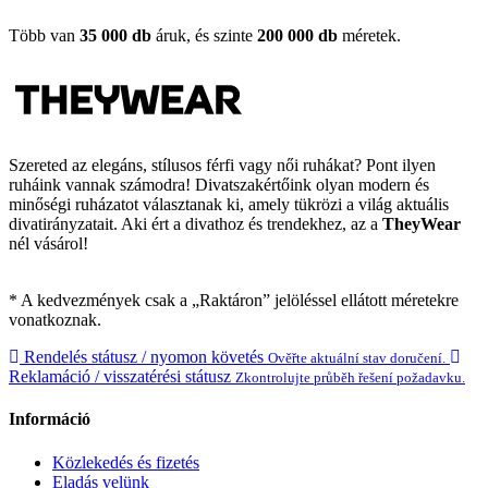
Több van
35 000 db
áruk, és szinte
200 000 db
méretek.
Szereted az elegáns, stílusos férfi vagy női ruhákat? Pont ilyen
ruháink vannak számodra! Divatszakértőink olyan modern és
minőségi ruházatot választanak ki, amely tükrözi a világ aktuális
divatirányzatait. Aki ért a divathoz és trendekhez, az a
TheyWear
nél vásárol!
* A kedvezmények csak a „Raktáron” jelöléssel ellátott méretekre
vonatkoznak.
Rendelés státusz / nyomon követés
Ověřte aktuální stav doručení.
Reklamáció / visszatérési státusz
Zkontrolujte průběh řešení požadavku.
Információ
Közlekedés és fizetés
Eladás velünk