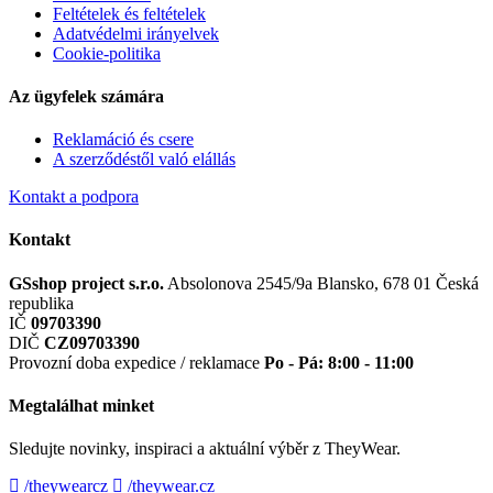
Feltételek és feltételek
Adatvédelmi irányelvek
Cookie-politika
Az ügyfelek számára
Reklamáció és csere
A szerződéstől való elállás
Kontakt a podpora
Kontakt
GSshop project s.r.o.
Absolonova 2545/9a
Blansko, 678 01
Česká
republika
IČ
09703390
DIČ
CZ09703390
Provozní doba expedice / reklamace
Po - Pá: 8:00 - 11:00
Megtalálhat minket
Sledujte novinky, inspiraci a aktuální výběr z TheyWear.
/theywearcz
/theywear.cz