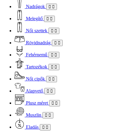
Nadrágok
Melegítő
Női szettek
Rövidnadrág
Fehérnemű
Tartozékok
Női cipők
Alapvető
Plusz méret
Muszlin
Eladás