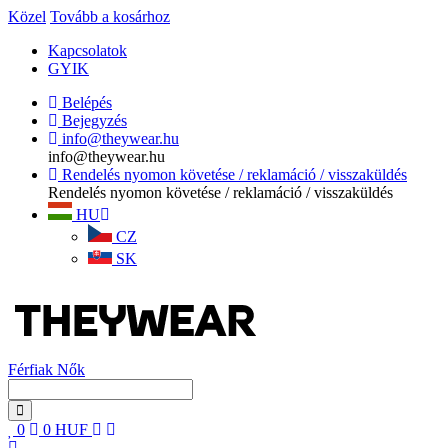
Közel
Tovább a kosárhoz
Kapcsolatok
GYIK
Belépés
Bejegyzés
info@theywear.hu
info@theywear.hu
Rendelés nyomon követése / reklamáció / visszaküldés
Rendelés nyomon követése / reklamáció / visszaküldés
HU
CZ
SK
Férfiak
Nők
0
0
HUF