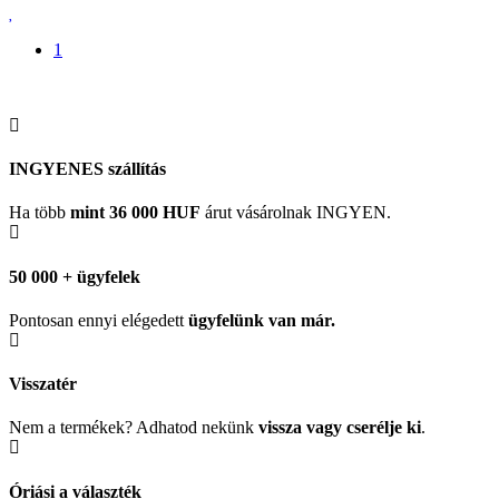
1
INGYENES szállítás
Ha több
mint 36 000 HUF
árut vásárolnak INGYEN.
50 000 + ügyfelek
Pontosan ennyi elégedett
ügyfelünk
van már.
Visszatér
Nem a termékek? Adhatod nekünk
vissza vagy cserélje ki
.
Óriási a választék