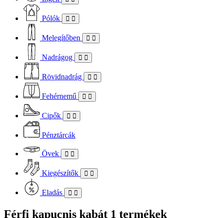
Pólók
Melegítőben
Nadrágog
Rövidnadrág
Fehérnemű
Cipők
Pénztárcák
Övek
Kiegészítők
Eladás
Férfi kapucnis kabát
1 termékek