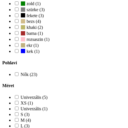
zold (1)
szürke (3)
fekete (3)
bezs (4)
khaki (2)
barna (1)
rozsaszin (1)
ekr (1)
kek (1)
Pohlaví
Nők (23)
Méret
Univerzális (5)
XS (1)
Univerzális (1)
S (3)
M (4)
L (3)