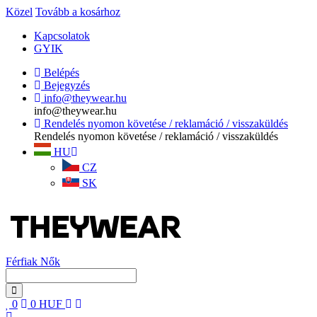
Közel
Tovább a kosárhoz
Kapcsolatok
GYIK
Belépés
Bejegyzés
info@theywear.hu
info@theywear.hu
Rendelés nyomon követése / reklamáció / visszaküldés
Rendelés nyomon követése / reklamáció / visszaküldés
HU
CZ
SK
Férfiak
Nők
0
0
HUF