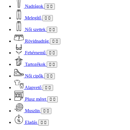
Nadrágok
Melegítő
Női szettek
Rövidnadrág
Fehérnemű
Tartozékok
Női cipők
Alapvető
Plusz méret
Muszlin
Eladás