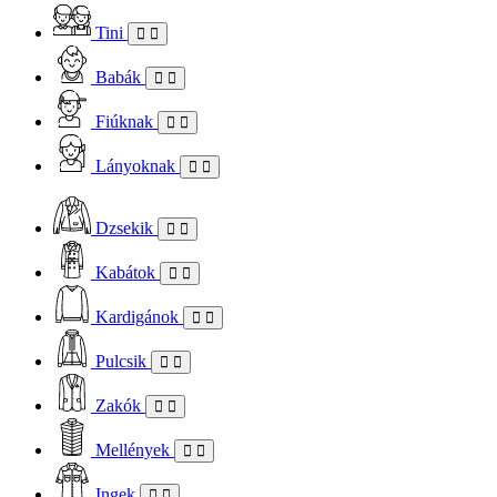
Tini
Babák
Fiúknak
Lányoknak
Dzsekik
Kabátok
Kardigánok
Pulcsik
Zakók
Mellények
Ingek