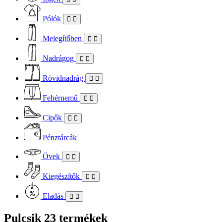
Pólók
Melegítőben
Nadrágog
Rövidnadrág
Fehérnemű
Cipők
Pénztárcák
Övek
Kiegészítők
Eladás
Pulcsik
23 termékek