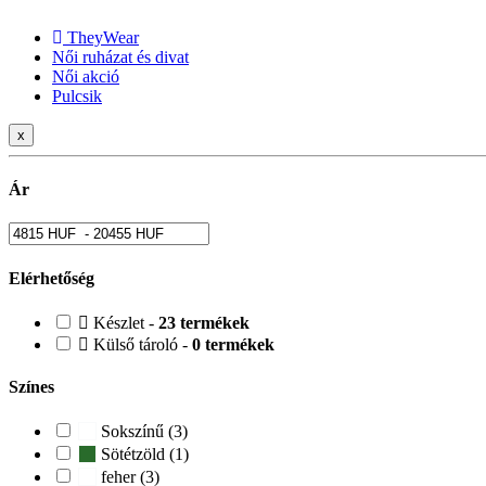
TheyWear
Női ruházat és divat
Női akció
Pulcsik
x
Ár
Elérhetőség
Készlet -
23 termékek
Külső tároló -
0 termékek
Színes
Sokszínű (3)
Sötétzöld (1)
feher (3)