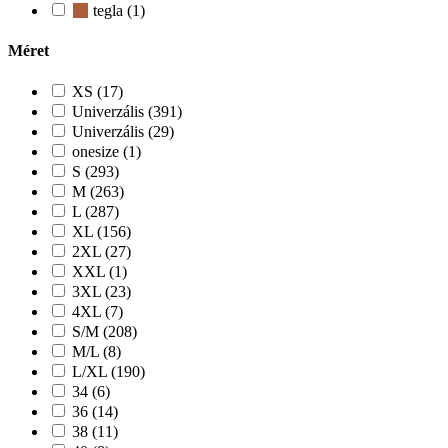
tegla (1)
Méret
XS (17)
Univerzális (391)
Univerzális (29)
onesize (1)
S (293)
M (263)
L (287)
XL (156)
2XL (27)
XXL (1)
3XL (23)
4XL (7)
S/M (208)
M/L (8)
L/XL (190)
34 (6)
36 (14)
38 (11)