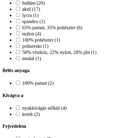
hullám (20)
akril (17)
lycra (1)
spandex (1)
65% pamut, 35% poliészter (6)
nejlon (4)
100% poliészter (1)
poliuretán (1)
50% viszkóz, 22% nylon, 28% pbt (1)
modal (1)
Bélés anyaga
100% pamut (2)
Kivágva a
nyakkivágás nélkül (4)
kerek (2)
Fejvédelem