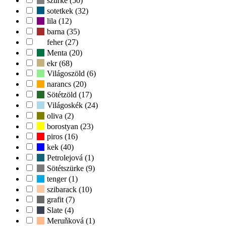
szürke (50)
sotetkek (32)
lila (12)
barna (35)
feher (27)
Menta (20)
ekr (68)
Világoszöld (6)
narancs (20)
Sötétzöld (17)
Világoskék (24)
oliva (2)
borostyan (23)
piros (16)
kek (40)
Petrolejová (1)
Sötétszürke (9)
tenger (1)
szibarack (10)
grafit (7)
Slate (4)
Meruňková (1)