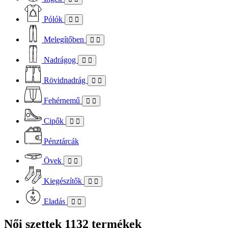
Pólók
Melegítőben
Nadrágog
Rövidnadrág
Fehérnemű
Cipők
Pénztárcák
Övek
Kiegészítők
Eladás
Női szettek
1132 termékek