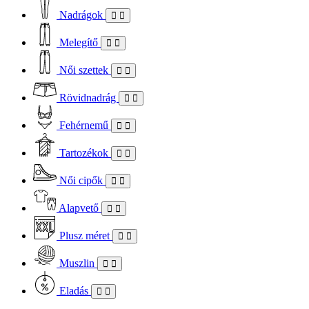
Nadrágok
Melegítő
Női szettek
Rövidnadrág
Fehérnemű
Tartozékok
Női cipők
Alapvető
Plusz méret
Muszlin
Eladás