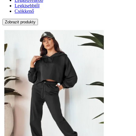
Legkedveltebb
Legkisebbtől
Csökkenő
Zobrazit produkty