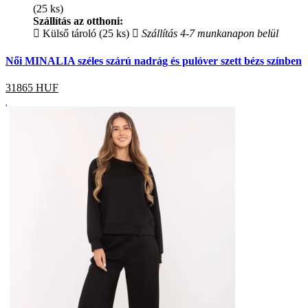
(25 ks)
Szállítás az otthoni:
Külső tároló (25 ks)
Szállítás 4-7 munkanapon belül
Női MINALIA széles szárú nadrág és pulóver szett bézs színben
31865
HUF