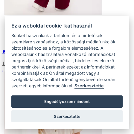
Univerzális
Ez a weboldal cookie-kat használ
(2 ks)
Szállítás az otthoni:
Sütiket használunk a tartalom és a hirdetések
Külső tároló (2 ks)
Szállítás 4-7 munkanapon belül
személyre szabásához, a közösségi médiafunkciók
biztosításához és a forgalom elemzéséhez. A
Bordó alapdarab pulóver szett kapucni nélkül
weboldalunk használatára vonatkozó információkat
megosztjuk közösségi média-, hirdetési és elemző
15341
HUF
partnereinkkel. A partnerek ezeket az információkat
kombinálhatják az Ön által megadott vagy a
szolgáltatásaik Ön által történő igénybevétele során
szerzett egyéb információkkal.
Szerkesztette
Engedélyezzen mindent
Szerkesztette