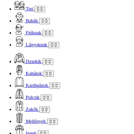
Tini
Babák
Fiúknak
Lányoknak
Dzsekik
Kabátok
Kardigánok
Pulcsik
Zakók
Mellények
Ingek