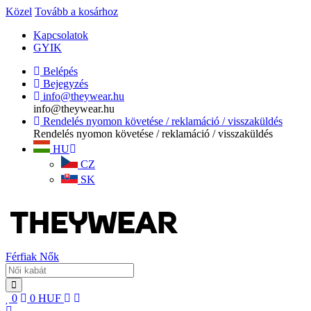
Közel
Tovább a kosárhoz
Kapcsolatok
GYIK
Belépés
Bejegyzés
info@theywear.hu
info@theywear.hu
Rendelés nyomon követése / reklamáció / visszaküldés
Rendelés nyomon követése / reklamáció / visszaküldés
HU
CZ
SK
Férfiak
Nők
0
0
HUF