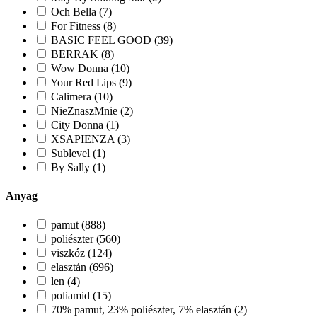
Och Bella (7)
For Fitness (8)
BASIC FEEL GOOD (39)
BERRAK (8)
Wow Donna (10)
Your Red Lips (9)
Calimera (10)
NieZnaszMnie (2)
City Donna (1)
XSAPIENZA (3)
Sublevel (1)
By Sally (1)
Anyag
pamut (888)
poliészter (560)
viszkóz (124)
elasztán (696)
len (4)
poliamid (15)
70% pamut, 23% poliészter, 7% elasztán (2)