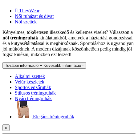
TheyWear
Női ruházat és divat
Női szettek
Kényelmes, tökéletesen illeszkedő és kellemes viselet? Válasszon a
női tréningruhák
kínálatunkból, amelyek a háztartási gondozással
és a kutyasétáltatással is megbirkóznak. Sportoláshoz is ugyanolyan
jól működnek. A modern dizájnnak köszönhetően pedig mindig jól
fogsz kinézni, miközben ezt teszed!
További információ +
Kevesebb információ -
Alkalmi szettek
Velúr készletek
Sportos edzőruhák
Stílusos tréningruhák
Nyári tréningruhák
Elegáns tréningruhák
x