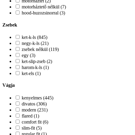
motorhaztet (2)
motorháztető nélkül (7)
hood-huzozsinorral (3)
Zsebek
ket-k-ls (845)
negy-k-ls (21)
zsebek nélkül (119)
egy (3)
ket-slip-zseb (2)
harom-k-ls (1)
ket-els (1)
Vágja
kenyelmes (445)
divatos (306)
modern (231)
flared (1)
comfort fit (6)
slim-fit (5)
regular fit (1)