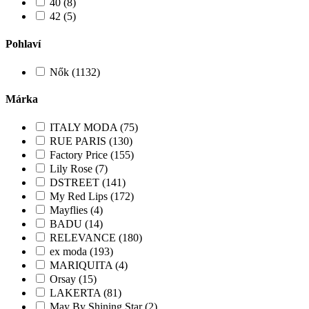
40 (8)
42 (5)
Pohlaví
Nők (1132)
Márka
ITALY MODA (75)
RUE PARIS (130)
Factory Price (155)
Lily Rose (7)
DSTREET (141)
My Red Lips (172)
Mayflies (4)
BADU (14)
RELEVANCE (180)
ex moda (193)
MARIQUITA (4)
Orsay (15)
LAKERTA (81)
May By Shining Star (2)