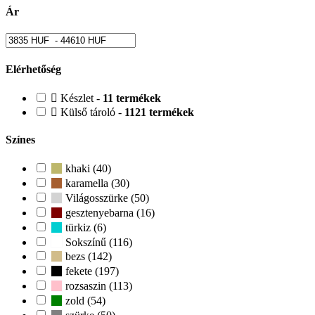
Ár
Elérhetőség
Készlet -
11 termékek
Külső tároló -
1121 termékek
Színes
khaki (40)
karamella (30)
Világosszürke (50)
gesztenyebarna (16)
türkiz (6)
Sokszínű (116)
bezs (142)
fekete (197)
rozsaszin (113)
zold (54)