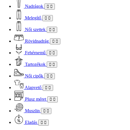
Nadrágok
Melegítő
Női szettek
Rövidnadrág
Fehérnemű
Tartozékok
Női cipők
Alapvető
Plusz méret
Muszlin
Eladás