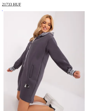
21733
HUF