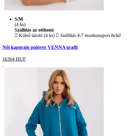
S/M
(4 ks)
Szállítás az otthoni:
Külső tároló (4 ks)
Szállítás 4-7 munkanapon belül
Női kapucnis pulóver VENNA grafit
16364
HUF