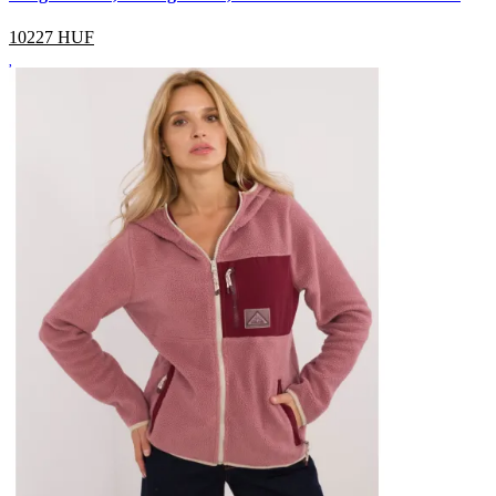
10227
HUF