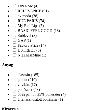
Lily Rose (4)
RELEVANCE (91)
ex moda (38)
RUE PARIS (74)
My Red Lips (5)
BASIC FEEL GOOD (18)
Sublevel (3)
GAP (1)
Factory Price (14)
DSTREET (5)
NieZnaszMnie (1)
Anyag
elasztán (185)
pamut (219)
viszkóz (17)
poliészter (58)
65% pamut, 35% poliészter (4)
újrahasznosított poliészter (1)
Kivágva a