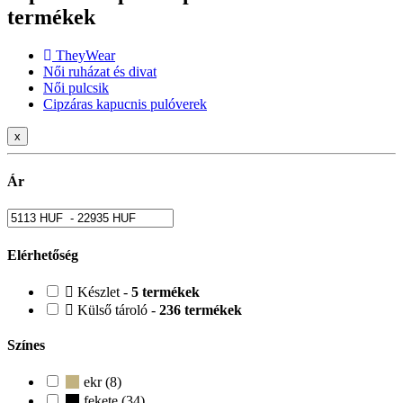
termékek
TheyWear
Női ruházat és divat
Női pulcsik
Cipzáras kapucnis pulóverek
x
Ár
Elérhetőség
Készlet -
5 termékek
Külső tároló -
236 termékek
Színes
ekr (8)
fekete (34)