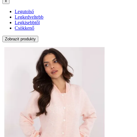
x
Legutolsó
Legkedveltebb
Legkisebbtől
Csökkenő
Zobrazit produkty