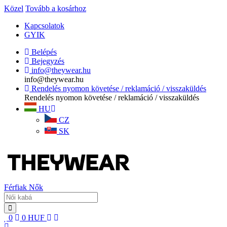
Közel
Tovább a kosárhoz
Kapcsolatok
GYIK
Belépés
Bejegyzés
info@theywear.hu
info@theywear.hu
Rendelés nyomon követése / reklamáció / visszaküldés
Rendelés nyomon követése / reklamáció / visszaküldés
HU
CZ
SK
Férfiak
Nők
0
0
HUF