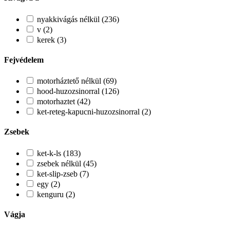
nyakkivágás nélkül (236)
v (2)
kerek (3)
Fejvédelem
motorháztető nélkül (69)
hood-huzozsinorral (126)
motorhaztet (42)
ket-reteg-kapucni-huzozsinorral (2)
Zsebek
ket-k-ls (183)
zsebek nélkül (45)
ket-slip-zseb (7)
egy (2)
kenguru (2)
Vágja