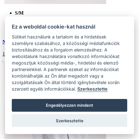
S/M
(7 ks)
Szállítás az otthoni:
Ez a weboldal cookie-kat használ
Külső tároló (7 ks)
Szállítás 4-7 munkanapon belül
Sütiket használunk a tartalom és a hirdetések
Női cipzáras kapucnis pulóver ALLENA fekete
személyre szabásához, a közösségi médiafunkciók
biztosításához és a forgalom elemzéséhez. A
16364
HUF
weboldalunk használatára vonatkozó információkat
megosztjuk közösségi média-, hirdetési és elemző
partnereinkkel. A partnerek ezeket az információkat
kombinálhatják az Ön által megadott vagy a
szolgáltatásaik Ön által történő igénybevétele során
szerzett egyéb információkkal.
Szerkesztette
Engedélyezzen mindent
Szerkesztette