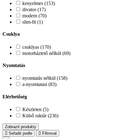
kenyelmes (153)
divatos (17)
modern (70)
slim-fit (1)
Csuklya
csuklyas (170)
motorháztető nélkül (69)
Nyomtatás
nyomtatás nélkül (158)
a-nyomtatasi (83)
Elérhetőség
Készleten (5)
Külső raktár (236)
Zobrazit produkty
Seřadit podle
Filtrovat