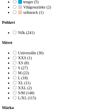
tenger (5)
Világosszürke (2)
szibarack (1)
Pohlaví
Nők (241)
Méret
Univerzális (36)
XXS (1)
XS (8)
S (27)
M (22)
L (18)
XL (11)
XXL (2)
S/M (148)
L/XL (115)
Márka