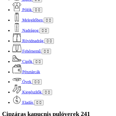
Pólók
Melegítőben
Nadrágog
Rövidnadrág
Fehérnemű
Cipők
Pénztárcák
Övek
Kiegészítők
Eladás
Cipzáras kapucnis pulóverek
241