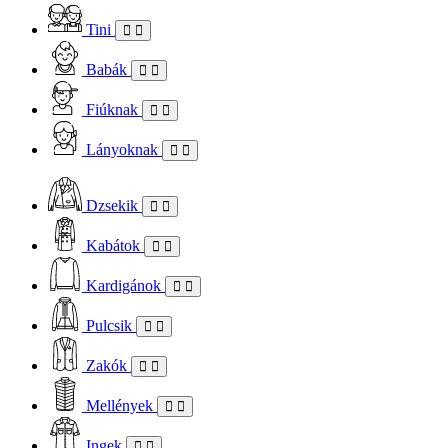
Tini
Babák
Fiúknak
Lányoknak
Dzsekik
Kabátok
Kardigánok
Pulcsik
Zakók
Mellények
Ingek