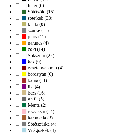
feher (6)
Sötétzöld (15)
sotetkek (33)
khaki (9)
szürke (11)
piros (11)
narancs (4)
zold (14)
Sokszínű (22)
kek (9)
gesztenyebarna (4)
borostyan (6)
barna (11)
lila (4)
bezs (16)
grafit (5)
Menta (2)
rozsaszin (14)
karamella (3)
Sötétszürke (4)
Világoskék (3)