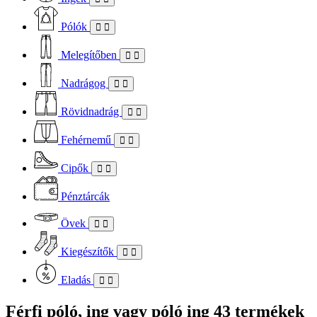
Pólók
Melegítőben
Nadrágog
Rövidnadrág
Fehérnemű
Cipők
Pénztárcák
Övek
Kiegészítők
Eladás
Férfi póló, ing vagy póló ing
43 termékek