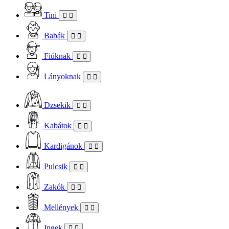
Tini
Babák
Fiúknak
Lányoknak
Dzsekik
Kabátok
Kardigánok
Pulcsik
Zakók
Mellények
Ingek