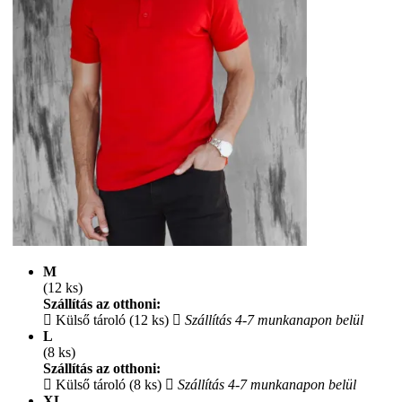
M
(12 ks)
Szállítás az otthoni:
Külső tároló (12 ks)
Szállítás 4-7 munkanapon belül
L
(8 ks)
Szállítás az otthoni:
Külső tároló (8 ks)
Szállítás 4-7 munkanapon belül
XL