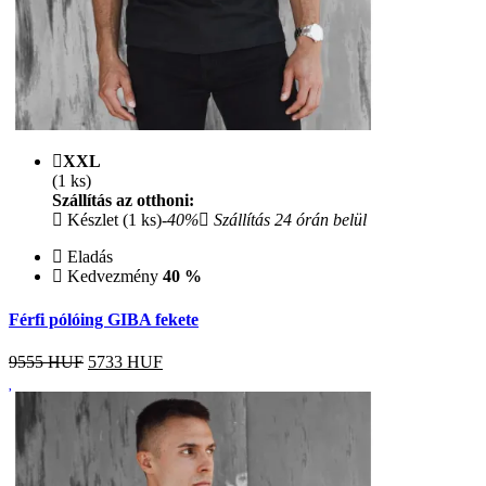
XXL
(1 ks)
Szállítás az otthoni:
Készlet (1 ks)
-40%
Szállítás 24 órán belül
Eladás
Kedvezmény
40 %
Férfi pólóing GIBA fekete
9555 HUF
5733
HUF