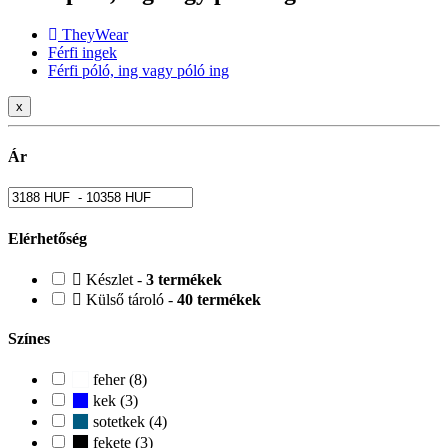
TheyWear
Férfi ingek
Férfi póló, ing vagy póló ing
x
Ár
Elérhetőség
Készlet -
3 termékek
Külső tároló -
40 termékek
Színes
feher (8)
kek (3)
sotetkek (4)
fekete (3)