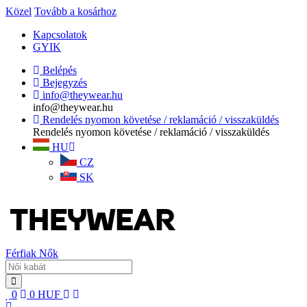
Közel
Tovább a kosárhoz
Kapcsolatok
GYIK
Belépés
Bejegyzés
info@theywear.hu
info@theywear.hu
Rendelés nyomon követése / reklamáció / visszaküldés
Rendelés nyomon követése / reklamáció / visszaküldés
HU
CZ
SK
Férfiak
Nők
0
0
HUF