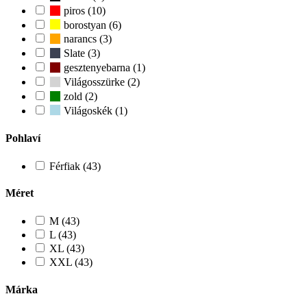
piros (10)
borostyan (6)
narancs (3)
Slate (3)
gesztenyebarna (1)
Világosszürke (2)
zold (2)
Világoskék (1)
Pohlaví
Férfiak (43)
Méret
M (43)
L (43)
XL (43)
XXL (43)
Márka