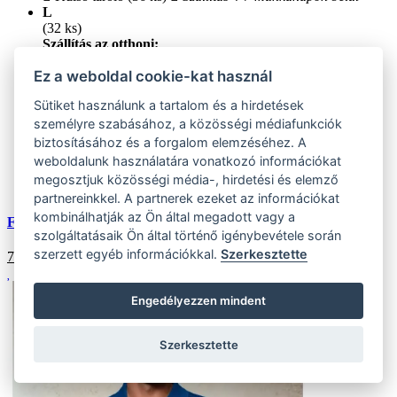
L
(32 ks)
Szállítás az otthoni:
Külső tároló (32 ks)
Szállítás 4-7 munkanapon belül
Ez a weboldal cookie-kat használ
XL
(36 ks)
Sütiket használunk a tartalom és a hirdetések
Szállítás az otthoni:
Külső tároló (36 ks)
Szállítás 4-7 munkanapon belül
személyre szabásához, a közösségi médiafunkciók
XXL
biztosításához és a forgalom elemzéséhez. A
(44 ks)
weboldalunk használatára vonatkozó információkat
Szállítás az otthoni:
megosztjuk közösségi média-, hirdetési és elemző
Külső tároló (44 ks)
Szállítás 4-7 munkanapon belül
partnereinkkel. A partnerek ezeket az információkat
kombinálhatják az Ön által megadott vagy a
Férfi pólóing Q02 kék
szolgáltatásaik Ön által történő igénybevétele során
szerzett egyéb információkkal.
Szerkesztette
7961
HUF
Engedélyezzen mindent
Szerkesztette