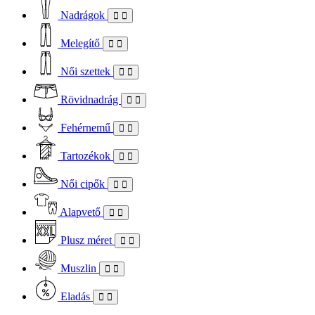
Nadrágok
Melegítő
Női szettek
Rövidnadrág
Fehérnemű
Tartozékok
Női cipők
Alapvető
Plusz méret
Muszlin
Eladás