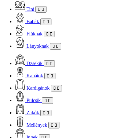
Tini
Babák
Fiúknak
Lányoknak
Dzsekik
Kabátok
Kardigánok
Pulcsik
Zakók
Mellények
Ingek