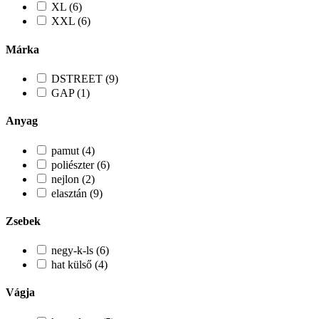
XL (6)
XXL (6)
Márka
DSTREET (9)
GAP (1)
Anyag
pamut (4)
poliészter (6)
nejlon (2)
elasztán (9)
Zsebek
negy-k-ls (6)
hat külső (4)
Vágja