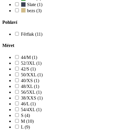
Slate (1)
bezs (3)
Pohlaví
Férfiak (11)
Méret
44/M (1)
52/3XL (1)
42/S (1)
50/XXL (1)
40/XS (1)
48/XL (1)
56/5XL (1)
38/XXS (1)
46/L (1)
54/4XL (1)
S (4)
M (10)
L (9)