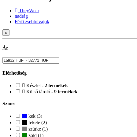
TheyWear
nadrág
Férfi zsebtolvajok
x
Ár
Elérhetőség
Készlet -
2 termékek
Külső tároló -
9 termékek
Színes
kek (3)
fekete (2)
szürke (1)
zold (1)