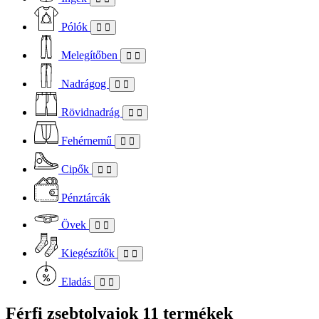
Pólók
Melegítőben
Nadrágog
Rövidnadrág
Fehérnemű
Cipők
Pénztárcák
Övek
Kiegészítők
Eladás
Férfi zsebtolvajok
11 termékek