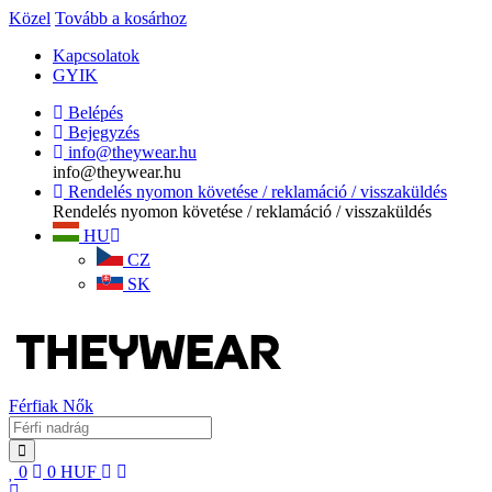
Közel
Tovább a kosárhoz
Kapcsolatok
GYIK
Belépés
Bejegyzés
info@theywear.hu
info@theywear.hu
Rendelés nyomon követése / reklamáció / visszaküldés
Rendelés nyomon követése / reklamáció / visszaküldés
HU
CZ
SK
Férfiak
Nők
0
0
HUF