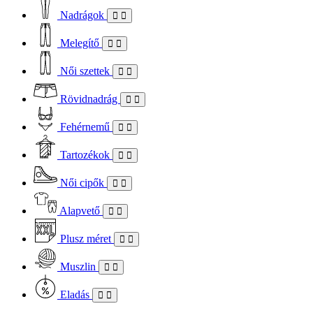
Nadrágok
Melegítő
Női szettek
Rövidnadrág
Fehérnemű
Tartozékok
Női cipők
Alapvető
Plusz méret
Muszlin
Eladás