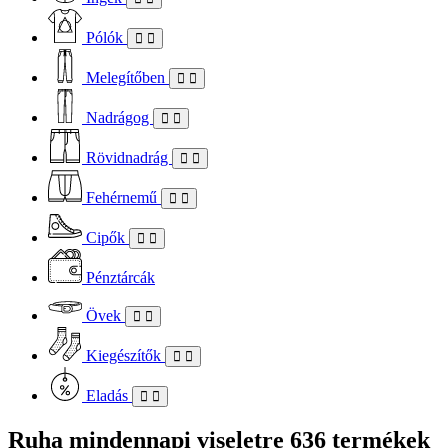
Pólók
Melegítőben
Nadrágog
Rövidnadrág
Fehérnemű
Cipők
Pénztárcák
Övek
Kiegészítők
Eladás
Ruha mindennapi viseletre
636 termékek