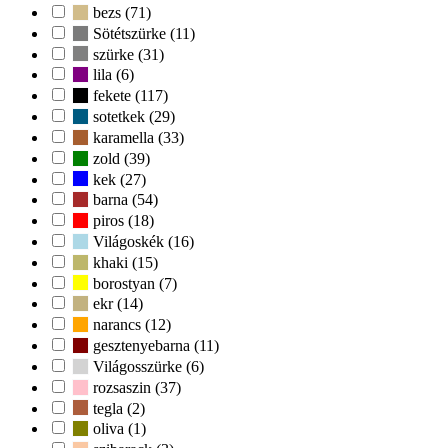
bezs (71)
Sötétszürke (11)
szürke (31)
lila (6)
fekete (117)
sotetkek (29)
karamella (33)
zold (39)
kek (27)
barna (54)
piros (18)
Világoskék (16)
khaki (15)
borostyan (7)
ekr (14)
narancs (12)
gesztenyebarna (11)
Világosszürke (6)
rozsaszin (37)
tegla (2)
oliva (1)