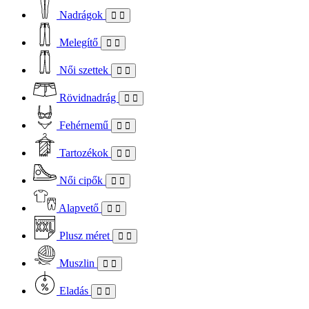
Nadrágok
Melegítő
Női szettek
Rövidnadrág
Fehérnemű
Tartozékok
Női cipők
Alapvető
Plusz méret
Muszlin
Eladás