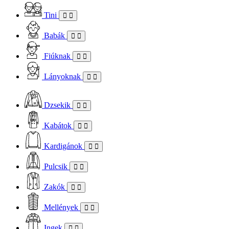
Tini
Babák
Fiúknak
Lányoknak
Dzsekik
Kabátok
Kardigánok
Pulcsik
Zakók
Mellények
Ingek