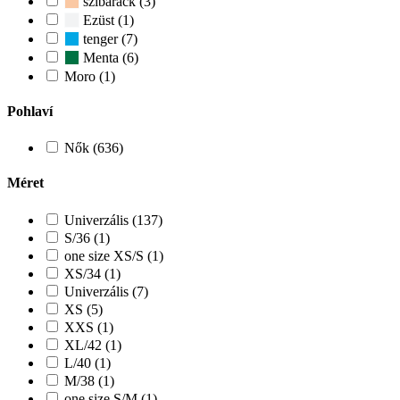
szibarack (3)
Ezüst (1)
tenger (7)
Menta (6)
Moro (1)
Pohlaví
Nők (636)
Méret
Univerzális (137)
S/36 (1)
one size XS/S (1)
XS/34 (1)
Univerzális (7)
XS (5)
XXS (1)
XL/42 (1)
L/40 (1)
M/38 (1)
one size S/M (1)