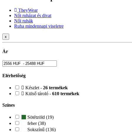
TheyWear
Női ruházat és divat
Női ruhák
Ruha mindennapi viseletre
x
Ár
Elérhetőség
Készlet -
26 termékek
Külső tároló -
610 termékek
Színes
Sötétzöld (19)
feher (38)
Sokszínű (136)