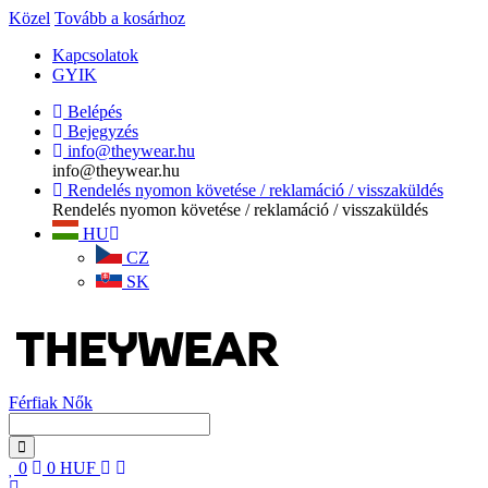
Közel
Tovább a kosárhoz
Kapcsolatok
GYIK
Belépés
Bejegyzés
info@theywear.hu
info@theywear.hu
Rendelés nyomon követése / reklamáció / visszaküldés
Rendelés nyomon követése / reklamáció / visszaküldés
HU
CZ
SK
Férfiak
Nők
0
0
HUF