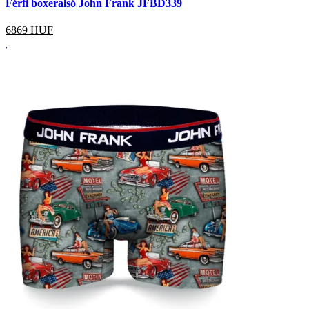
Férfi boxeralsó John Frank JFBD339
6869
HUF