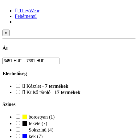
TheyWear
Fehérnemű
x
Ár
Elérhetőség
Készlet -
7 termékek
Külső tároló -
17 termékek
Színes
borostyan (1)
fekete (7)
Sokszínű (4)
kek (7)