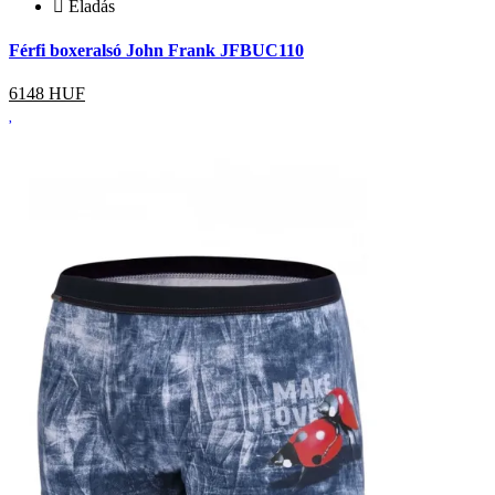
Eladás
Férfi boxeralsó John Frank JFBUC110
6148
HUF