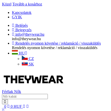
Közel
Tovább a kosárhoz
Kapcsolatok
GYIK
Belépés
Bejegyzés
info@theywear.hu
info@theywear.hu
Rendelés nyomon követése / reklamáció / visszaküldés
Rendelés nyomon követése / reklamáció / visszaküldés
HU
CZ
SK
Férfiak
Nők
0
0
HUF