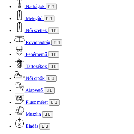
Nadrágok
Melegítő
Női szettek
Rövidnadrág
Fehérnemű
Tartozékok
Női cipők
Alapvető
Plusz méret
Muszlin
Eladás