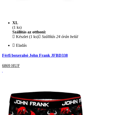
XL
(1 ks)
Szállítás az otthoni:
Készlet (1 ks)
Szállítás 24 órán belül
Eladás
Férfi boxeralsó John Frank JFBD338
6869
HUF