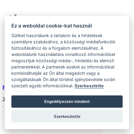
S
(2 ks)
Ez a weboldal cookie-kat használ
Szállítás az otthoni:
Külső tároló (2 ks)
Szállítás 4-7 munkanapon belül
Sütiket használunk a tartalom és a hirdetések
L
személyre szabásához, a közösségi médiafunkciók
(11 ks)
biztosításához és a forgalom elemzéséhez. A
Szállítás az otthoni:
Külső tároló (11 ks)
Szállítás 4-7 munkanapon belül
weboldalunk használatára vonatkozó információkat
XL
megosztjuk közösségi média-, hirdetési és elemző
(7 ks)
partnereinkkel. A partnerek ezeket az információkat
Szállítás az otthoni:
kombinálhatják az Ön által megadott vagy a
Külső tároló (7 ks)
Szállítás 4-7 munkanapon belül
szolgáltatásaik Ön által történő igénybevétele során
szerzett egyéb információkkal.
Szerkesztette
Férfi narancssárga boxeralsó
3452
HUF
Engedélyezzen mindent
Szerkesztette