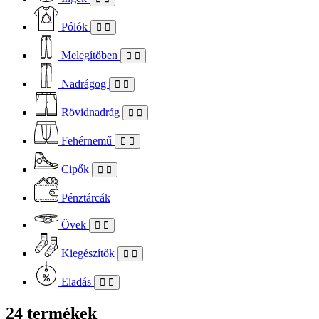
Pólók
Melegítőben
Nadrágog
Rövidnadrág
Fehérnemű
Cipők
Pénztárcák
Övek
Kiegészítők
Eladás
24 termékek