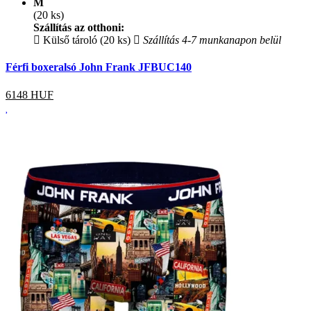
M
(20 ks)
Szállítás az otthoni:
Külső tároló (20 ks)
Szállítás 4-7 munkanapon belül
Férfi boxeralsó John Frank JFBUC140
6148
HUF