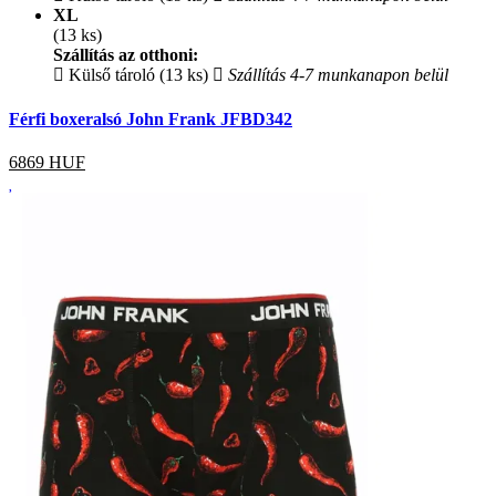
XL
(13 ks)
Szállítás az otthoni:
Külső tároló (13 ks)
Szállítás 4-7 munkanapon belül
Férfi boxeralsó John Frank JFBD342
6869
HUF