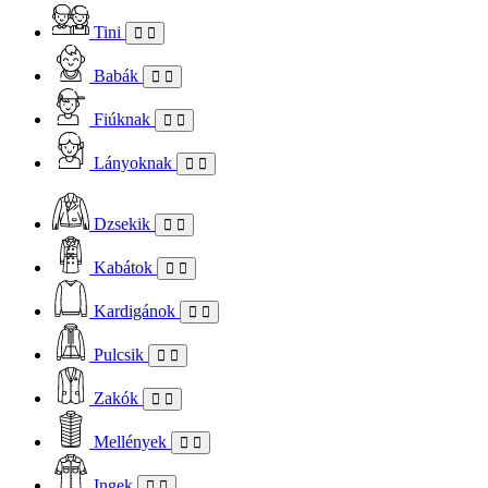
Tini
Babák
Fiúknak
Lányoknak
Dzsekik
Kabátok
Kardigánok
Pulcsik
Zakók
Mellények
Ingek