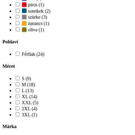
piros (1)
sotetkek (2)
szürke (3)
narancs (1)
oliva (1)
Pohlaví
Férfiak (24)
Méret
S (9)
M (18)
L (13)
XL (14)
XXL (5)
2XL (4)
3XL (1)
Márka