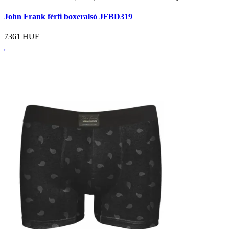
John Frank férfi boxeralsó JFBD319
7361
HUF