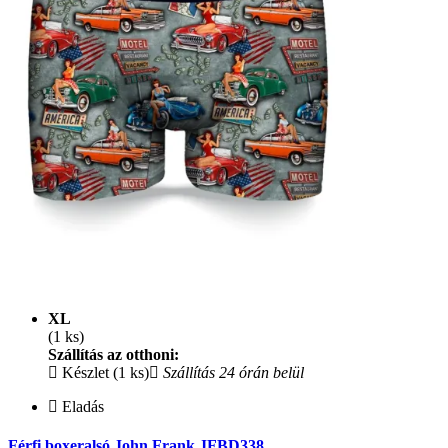
XL
(1 ks)
Szállítás az otthoni:
Készlet (1 ks)
Szállítás 24 órán belül
Eladás
Férfi boxeralsó John Frank JFBD338