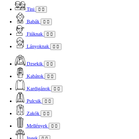
Tini
Babák
Fiúknak
Lányoknak
Dzsekik
Kabátok
Kardigánok
Pulcsik
Zakók
Mellények
Ingek