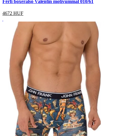
Férfi boxeralsó Valentin motívummal 010/61
4672
HUF