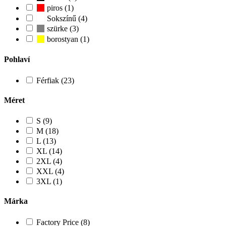
piros (1)
Sokszínű (4)
szürke (3)
borostyan (1)
Pohlaví
Férfiak (23)
Méret
S (9)
M (18)
L (13)
XL (14)
2XL (4)
XXL (4)
3XL (1)
Márka
Factory Price (8)