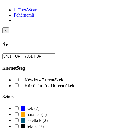
TheyWear
Fehérnemű
x
Ár
Elérhetőség
Készlet -
7 termékek
Külső tároló -
16 termékek
Színes
kek (7)
narancs (1)
sotetkek (2)
fekete (7)