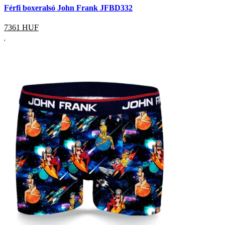
Férfi boxeralsó John Frank JFBD332
7361
HUF