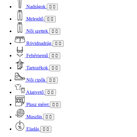
Nadrágok
Melegítő
Női szettek
Rövidnadrág
Fehérnemű
Tartozékok
Női cipők
Alapvető
Plusz méret
Muszlin
Eladás