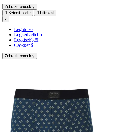
Zobrazit produkty
Seřadit podle
Filtrovat
x
Legutolsó
Legkedveltebb
Legkisebbtől
Csökkenő
Zobrazit produkty