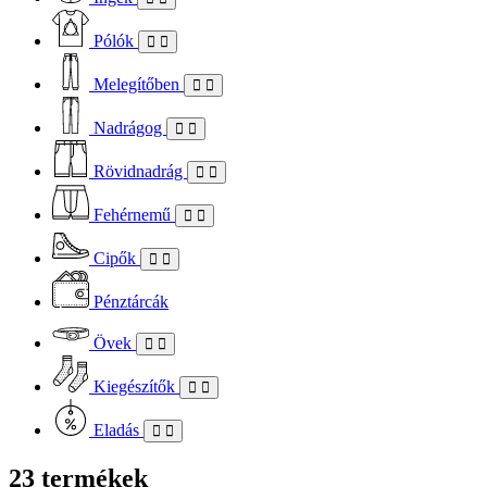
Pólók
Melegítőben
Nadrágog
Rövidnadrág
Fehérnemű
Cipők
Pénztárcák
Övek
Kiegészítők
Eladás
23 termékek