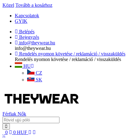
Közel
Tovább a kosárhoz
Kapcsolatok
GYIK
Belépés
Bejegyzés
info@theywear.hu
info@theywear.hu
Rendelés nyomon követése / reklamáció / visszaküldés
Rendelés nyomon követése / reklamáció / visszaküldés
HU
CZ
SK
Férfiak
Nők
0
0
HUF