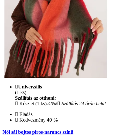
Univerzális
(1 ks)
Szállítás az otthoni:
Készlet (1 ks)
-40%
Szállítás 24 órán belül
Eladás
Kedvezmény
40 %
Női sál bojtos piros-narancs színű