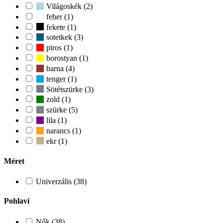
Világoskék (2)
feher (1)
fekete (1)
sotetkek (3)
piros (1)
borostyan (1)
barna (4)
tenger (1)
Sötétszürke (3)
zold (1)
szürke (5)
lila (1)
narancs (1)
ekr (1)
Méret
Univerzális (38)
Pohlaví
Nők (38)