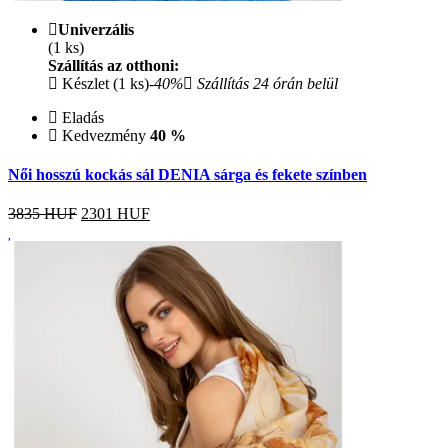
Univerzális
(1 ks)
Szállítás az otthoni:
Készlet (1 ks)
-40%
Szállítás 24 órán belül
Eladás
Kedvezmény
40 %
Női hosszú kockás sál DENIA sárga és fekete színben
3835 HUF
2301
HUF