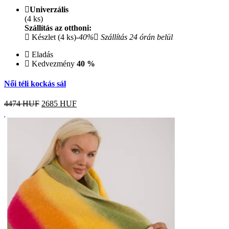
Univerzális
(4 ks)
Szállítás az otthoni:
Készlet (4 ks)
-40%
Szállítás 24 órán belül
Eladás
Kedvezmény
40 %
Női téli kockás sál
4474 HUF
2685
HUF