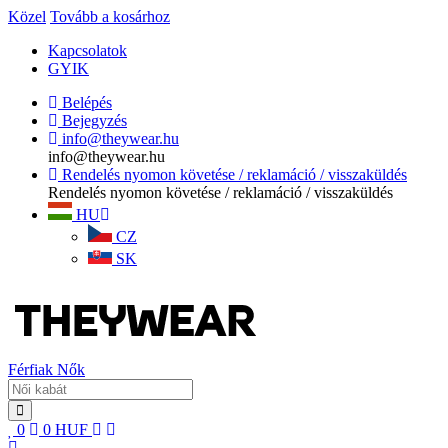
Közel
Tovább a kosárhoz
Kapcsolatok
GYIK
Belépés
Bejegyzés
info@theywear.hu
info@theywear.hu
Rendelés nyomon követése / reklamáció / visszaküldés
Rendelés nyomon követése / reklamáció / visszaküldés
HU
CZ
SK
Férfiak
Nők
0
0
HUF