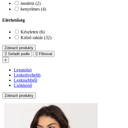
modern (2)
kenyelmes (4)
Elérhetőség
Készleten (6)
Külső raktár (32)
Zobrazit produkty
Seřadit podle
Filtrovat
x
Legutolsó
Legkedveltebb
Legkisebbtől
Csökkenő
Zobrazit produkty