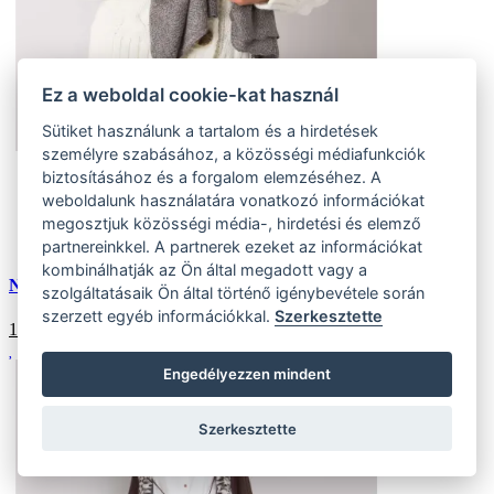
Ez a weboldal cookie-kat használ
Sütiket használunk a tartalom és a hirdetések
személyre szabásához, a közösségi médiafunkciók
biztosításához és a forgalom elemzéséhez. A
Univerzális
weboldalunk használatára vonatkozó információkat
(1 ks)
Szállítás az otthoni:
megosztjuk közösségi média-, hirdetési és elemző
Külső tároló (1 ks)
Szállítás 4-7 munkanapon belül
partnereinkkel. A partnerek ezeket az információkat
kombinálhatják az Ön által megadott vagy a
Női kötött sál ANNA szürke
szolgáltatásaik Ön által történő igénybevétele során
szerzett egyéb információkkal.
Szerkesztette
1278
HUF
Engedélyezzen mindent
Szerkesztette