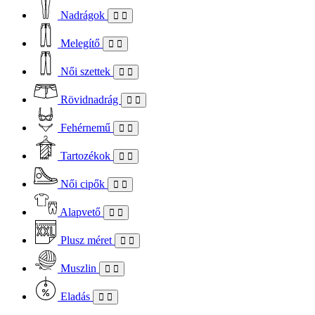
Nadrágok
Melegítő
Női szettek
Rövidnadrág
Fehérnemű
Tartozékok
Női cipők
Alapvető
Plusz méret
Muszlin
Eladás