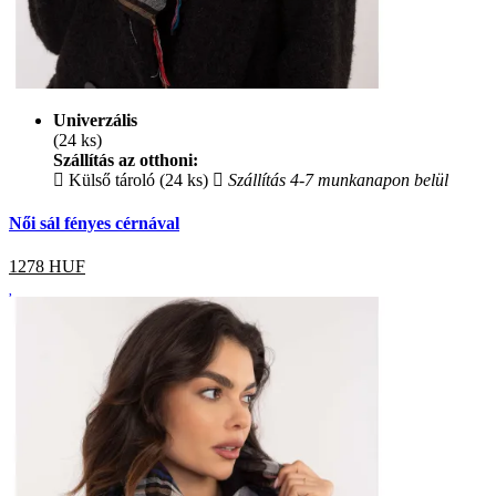
Univerzális
(24 ks)
Szállítás az otthoni:
Külső tároló (24 ks)
Szállítás 4-7 munkanapon belül
Női sál fényes cérnával
1278
HUF