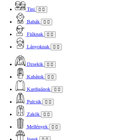
Tini
Babák
Fiúknak
Lányoknak
Dzsekik
Kabátok
Kardigánok
Pulcsik
Zakók
Mellények
Ingek