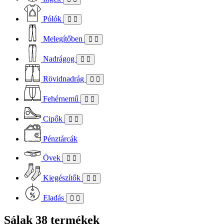
Pólók
Melegítőben
Nadrágog
Rövidnadrág
Fehérnemű
Cipők
Pénztárcák
Övek
Kiegészítők
Eladás
Sálak
38 termékek