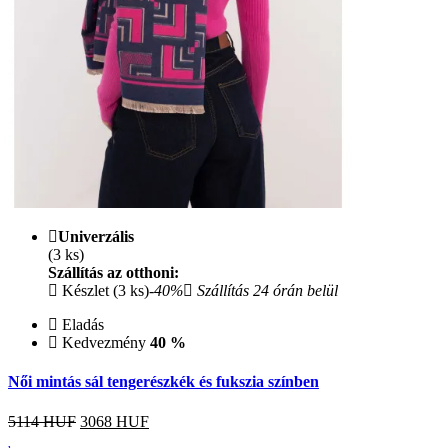
Univerzális
(3 ks)
Szállítás az otthoni:
Készlet (3 ks)
-40%
Szállítás 24 órán belül
Eladás
Kedvezmény
40 %
Női mintás sál tengerészkék és fukszia színben
5114 HUF
3068
HUF