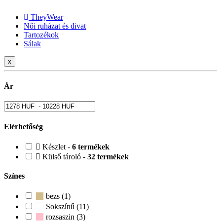
TheyWear
Női ruházat és divat
Tartozékok
Sálak
x
Ár
Elérhetőség
Készlet -
6 termékek
Külső tároló -
32 termékek
Színes
bezs (1)
Sokszínű (11)
rozsaszin (3)