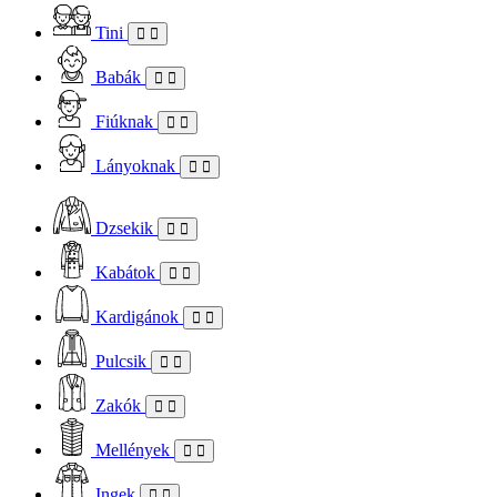
Tini
Babák
Fiúknak
Lányoknak
Dzsekik
Kabátok
Kardigánok
Pulcsik
Zakók
Mellények
Ingek