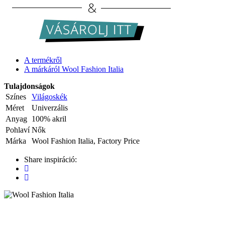
A termékről
A márkáról Wool Fashion Italia
Tulajdonságok
Színes
Világoskék
Méret
Univerzális
Anyag
100% akril
Pohlaví
Nők
Márka
Wool Fashion Italia, Factory Price
Share inspiráció: