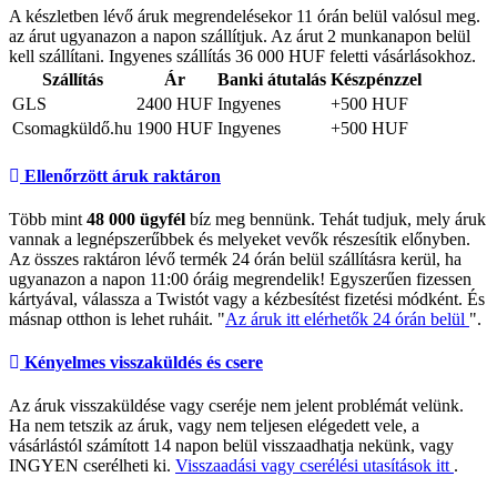
A készletben lévő áruk megrendelésekor 11 órán belül valósul meg.
az árut ugyanazon a napon szállítjuk. Az árut 2 munkanapon belül
kell szállítani. Ingyenes szállítás 36 000 HUF feletti vásárlásokhoz.
Szállítás
Ár
Banki átutalás
Készpénzzel
GLS
2400 HUF
Ingyenes
+500 HUF
Csomagküldő.hu
1900 HUF
Ingyenes
+500 HUF
Ellenőrzött áruk raktáron
Több mint
48 000 ügyfél
bíz meg bennünk. Tehát tudjuk, mely áruk
vannak a legnépszerűbbek és melyeket vevők részesítik előnyben.
Az összes raktáron lévő termék 24 órán belül szállításra kerül, ha
ugyanazon a napon 11:00 óráig megrendelik! Egyszerűen fizessen
kártyával, válassza a Twistót vagy a kézbesítést fizetési módként. És
másnap otthon is lehet ruháit. "
Az áruk itt elérhetők 24 órán belül
".
Kényelmes visszaküldés és csere
Az áruk visszaküldése vagy cseréje nem jelent problémát velünk.
Ha nem tetszik az áruk, vagy nem teljesen elégedett vele, a
vásárlástól számított 14 napon belül visszaadhatja nekünk, vagy
INGYEN cserélheti ki.
Visszaadási vagy cserélési utasítások itt
.