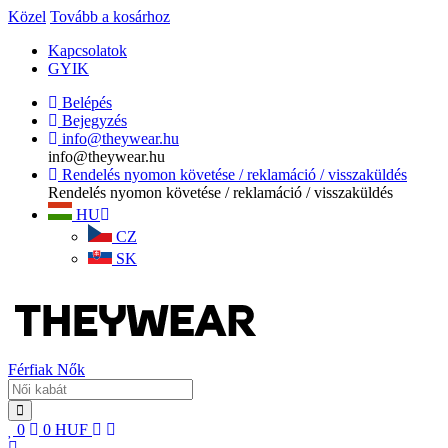
Közel
Tovább a kosárhoz
Kapcsolatok
GYIK
Belépés
Bejegyzés
info@theywear.hu
info@theywear.hu
Rendelés nyomon követése / reklamáció / visszaküldés
Rendelés nyomon követése / reklamáció / visszaküldés
HU
CZ
SK
Férfiak
Nők
0
0
HUF