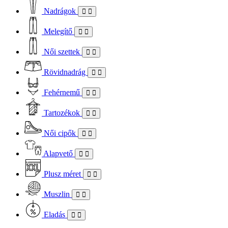
Nadrágok
Melegítő
Női szettek
Rövidnadrág
Fehérnemű
Tartozékok
Női cipők
Alapvető
Plusz méret
Muszlin
Eladás