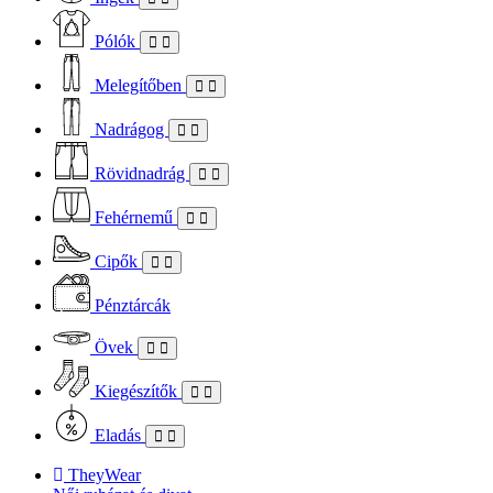
Pólók
Melegítőben
Nadrágog
Rövidnadrág
Fehérnemű
Cipők
Pénztárcák
Övek
Kiegészítők
Eladás
TheyWear