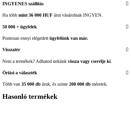
INGYENES szállítás
Ha több
mint 36 000 HUF
árut vásárolnak INGYEN.
50 000 + ügyfelek
Pontosan ennyi elégedett
ügyfelünk
van már.
Visszatér
Nem a termékek? Adhatod nekünk
vissza vagy cserélje ki
.
Óriási a választék
Több van
35 000 db
áruk, és szinte
200 000 db
méretek.
Hasonló termékek