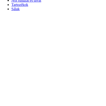
Női ruházat és divat
Tartozékok
Sálak