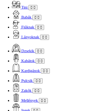
Tini
Babák
Fiúknak
Lányoknak
Dzsekik
Kabátok
Kardigánok
Pulcsik
Zakók
Mellények
Ingek