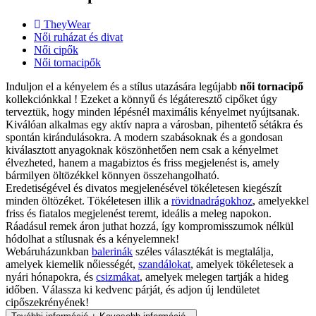
TheyWear
Női ruházat és divat
Női cipők
Női tornacipők
Induljon el a kényelem és a stílus utazására legújabb
női tornacipő
kollekciónkkal ! Ezeket a könnyű és légáteresztő cipőket úgy
terveztük, hogy minden lépésnél maximális kényelmet nyújtsanak.
Kiválóan alkalmas egy aktív napra a városban, pihentető sétákra és
spontán kirándulásokra. A modern szabásoknak és a gondosan
kiválasztott anyagoknak köszönhetően nem csak a kényelmet
élvezheted, hanem a magabiztos és friss megjelenést is, amely
bármilyen öltözékkel könnyen összehangolható.
Eredetiségével és divatos megjelenésével tökéletesen kiegészít
minden öltözéket. Tökéletesen illik a
rövidnadrágokhoz
, amelyekkel
friss és fiatalos megjelenést teremt, ideális a meleg napokon.
Ráadásul remek áron juthat hozzá, így kompromisszumok nélkül
hódolhat a stílusnak és a kényelemnek!
Webáruházunkban
balerinák
széles választékát is megtalálja,
amelyek kiemelik nőiességét,
szandálokat
, amelyek tökéletesek a
nyári hónapokra, és
csizmákat
, amelyek melegen tartják a hideg
időben. Válassza ki kedvenc párját, és adjon új lendületet
cipőszekrényének!