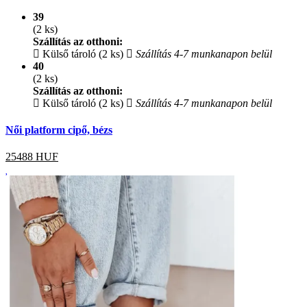
39
(2 ks)
Szállítás az otthoni:
Külső tároló (2 ks)
Szállítás 4-7 munkanapon belül
40
(2 ks)
Szállítás az otthoni:
Külső tároló (2 ks)
Szállítás 4-7 munkanapon belül
Női platform cipő, bézs
25488
HUF