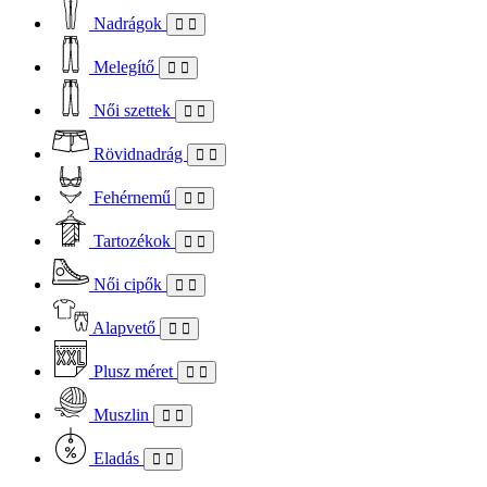
Nadrágok
Melegítő
Női szettek
Rövidnadrág
Fehérnemű
Tartozékok
Női cipők
Alapvető
Plusz méret
Muszlin
Eladás