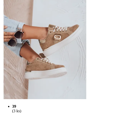
39
(3 ks)