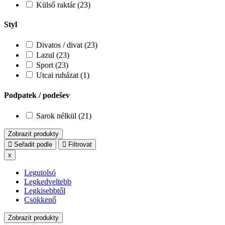
Külső raktár (23)
Styl
Divatos / divat (23)
Lazul (23)
Sport (23)
Utcai ruházat (1)
Podpatek / podešev
Sarok nélkül (21)
Zobrazit produkty
Seřadit podle
Filtrovat
x
Legutolsó
Legkedveltebb
Legkisebbtől
Csökkenő
Zobrazit produkty