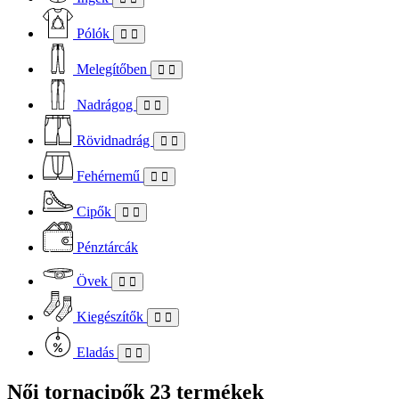
Pólók
Melegítőben
Nadrágog
Rövidnadrág
Fehérnemű
Cipők
Pénztárcák
Övek
Kiegészítők
Eladás
Női tornacipők
23 termékek