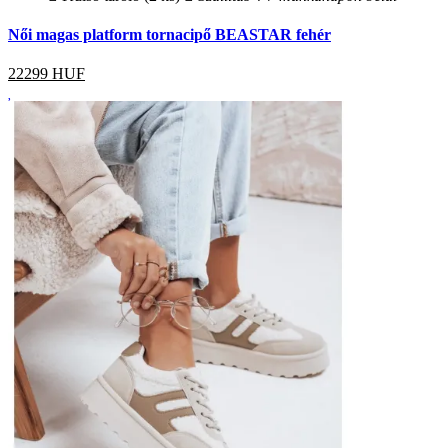
Női magas platform tornacipő BEASTAR fehér
22299
HUF