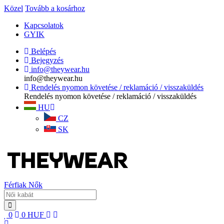
Közel
Tovább a kosárhoz
Kapcsolatok
GYIK
Belépés
Bejegyzés
info@theywear.hu
info@theywear.hu
Rendelés nyomon követése / reklamáció / visszaküldés
Rendelés nyomon követése / reklamáció / visszaküldés
HU
CZ
SK
Férfiak
Nők
0
0
HUF