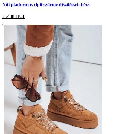
Női platformos cipő szőrme díszítéssel, bézs
25488
HUF