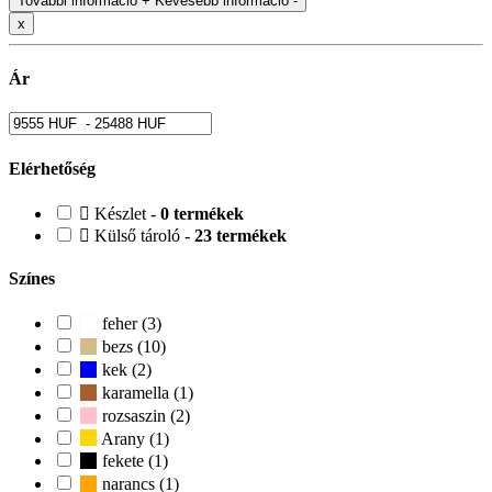
További információ +
Kevesebb információ -
x
Ár
Elérhetőség
Készlet -
0 termékek
Külső tároló -
23 termékek
Színes
feher (3)
bezs (10)
kek (2)
karamella (1)
rozsaszin (2)
Arany (1)
fekete (1)
narancs (1)