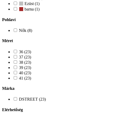
Ezüst (1)
barna (1)
Pohlaví
Nők (8)
Méret
36 (23)
37 (23)
38 (23)
39 (23)
40 (23)
41 (23)
Márka
DSTREET (23)
Elérhetőség