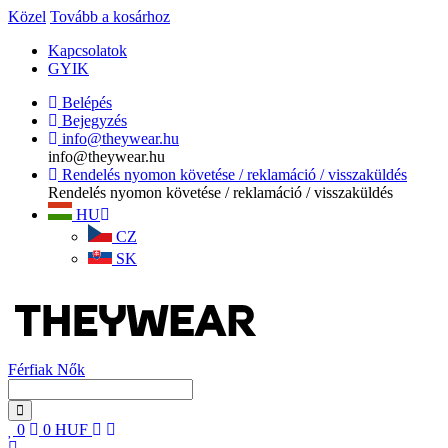
Közel
Tovább a kosárhoz
Kapcsolatok
GYIK
Belépés
Bejegyzés
info@theywear.hu
info@theywear.hu
Rendelés nyomon követése / reklamáció / visszaküldés
Rendelés nyomon követése / reklamáció / visszaküldés
HU
CZ
SK
Férfiak
Nők
0
0
HUF