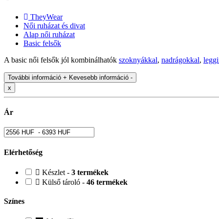
TheyWear
Női ruházat és divat
Alap női ruházat
Basic felsők
A basic női felsők jól kombinálhatók
szoknyákkal
,
nadrágokkal
,
legg
További információ +
Kevesebb információ -
x
Ár
Elérhetőség
Készlet -
3 termékek
Külső tároló -
46 termékek
Színes