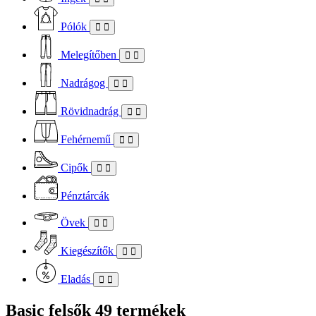
Pólók
Melegítőben
Nadrágog
Rövidnadrág
Fehérnemű
Cipők
Pénztárcák
Övek
Kiegészítők
Eladás
Basic felsők
49 termékek