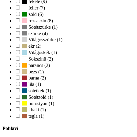
fekete (9)
feher (7)
zold (6)
rozsaszin (8)
Sötétszürke (1)
szürke (4)
Világosszürke (1)
ekr (2)
Világoskék (1)
Sokszínű (2)
narancs (2)
bezs (1)
barna (2)
lila (1)
sotetkek (1)
Sötétzöld (1)
borostyan (1)
khaki (1)
tegla (1)
Pohlaví