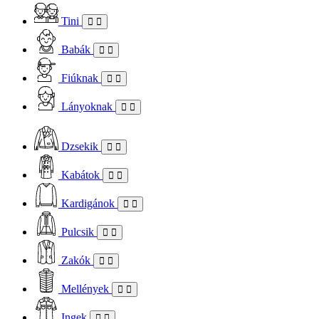
Tini
Babák
Fiúknak
Lányoknak
Dzsekik
Kabátok
Kardigánok
Pulcsik
Zakók
Mellények
Ingek