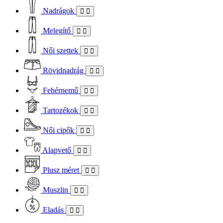
Nadrágok
Melegítő
Női szettek
Rövidnadrág
Fehérnemű
Tartozékok
Női cipők
Alapvető
Plusz méret
Muszlin
Eladás