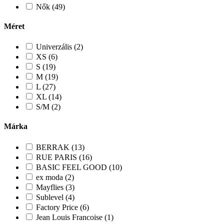
Nők (49)
Méret
Univerzális (2)
XS (6)
S (19)
M (19)
L (27)
XL (14)
S/M (2)
Márka
BERRAK (13)
RUE PARIS (16)
BASIC FEEL GOOD (10)
ex moda (2)
Mayflies (3)
Sublevel (4)
Factory Price (6)
Jean Louis Francoise (1)