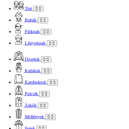
Tini
Babák
Fiúknak
Lányoknak
Dzsekik
Kabátok
Kardigánok
Pulcsik
Zakók
Mellények
Ingek