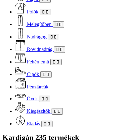
Pólók
Melegítőben
Nadrágog
Rövidnadrág
Fehérnemű
Cipők
Pénztárcák
Övek
Kiegészítők
Eladás
Kardigán
235 termékek