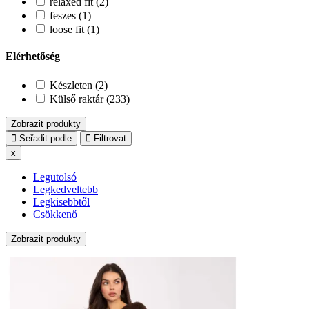
relaxed fit (2)
feszes (1)
loose fit (1)
Elérhetőség
Készleten (2)
Külső raktár (233)
Zobrazit produkty
Seřadit podle
Filtrovat
x
Legutolsó
Legkedveltebb
Legkisebbtől
Csökkenő
Zobrazit produkty