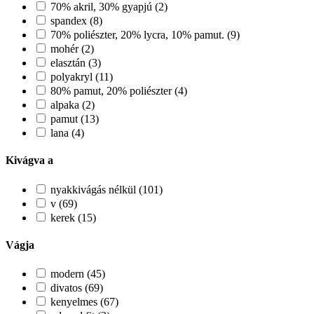
70% akril, 30% gyapjú (2)
spandex (8)
70% poliészter, 20% lycra, 10% pamut. (9)
mohér (2)
elasztán (3)
polyakryl (11)
80% pamut, 20% poliészter (4)
alpaka (2)
pamut (13)
lana (4)
Kivágva a
nyakkivágás nélkül (101)
v (69)
kerek (15)
Vágja
modern (45)
divatos (69)
kenyelmes (67)