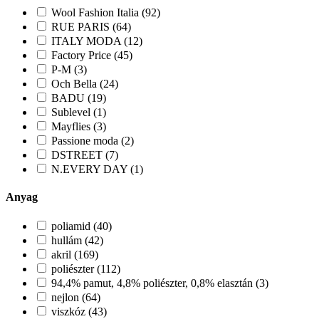
Wool Fashion Italia (92)
RUE PARIS (64)
ITALY MODA (12)
Factory Price (45)
P-M (3)
Och Bella (24)
BADU (19)
Sublevel (1)
Mayflies (3)
Passione moda (2)
DSTREET (7)
N.EVERY DAY (1)
Anyag
poliamid (40)
hullám (42)
akril (169)
poliészter (112)
94,4% pamut, 4,8% poliészter, 0,8% elasztán (3)
nejlon (64)
viszkóz (43)