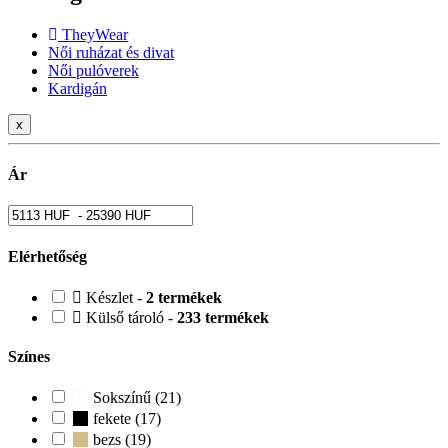
TheyWear
Női ruházat és divat
Női pulóverek
Kardigán
x
Ár
Elérhetőség
Készlet -
2 termékek
Külső tároló -
233 termékek
Színes
Sokszínű (21)
fekete (17)
bezs (19)