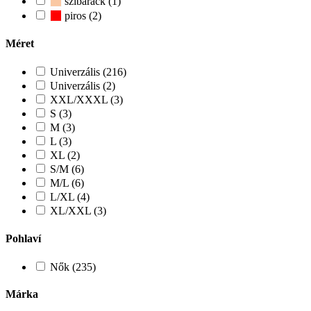
szibarack (1)
piros (2)
Méret
Univerzális (216)
Univerzális (2)
XXL/XXXL (3)
S (3)
M (3)
L (3)
XL (2)
S/M (6)
M/L (6)
L/XL (4)
XL/XXL (3)
Pohlaví
Nők (235)
Márka