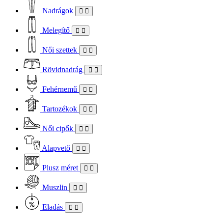
Nadrágok
Melegítő
Női szettek
Rövidnadrág
Fehérnemű
Tartozékok
Női cipők
Alapvető
Plusz méret
Muszlin
Eladás