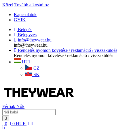
Közel
Tovább a kosárhoz
Kapcsolatok
GYIK
Belépés
Bejegyzés
info@theywear.hu
info@theywear.hu
Rendelés nyomon követése / reklamáció / visszaküldés
Rendelés nyomon követése / reklamáció / visszaküldés
HU
CZ
SK
Férfiak
Nők
0
0
HUF