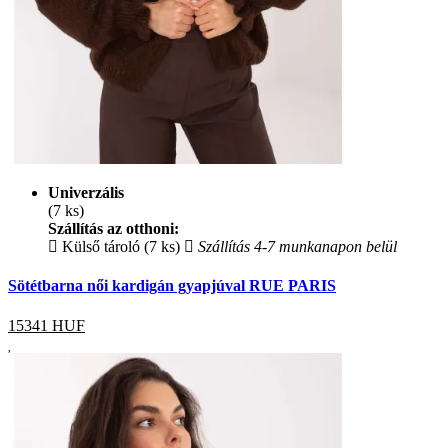
Univerzális
(7 ks)
Szállítás az otthoni:
Külső tároló (7 ks)
Szállítás 4-7 munkanapon belül
Sötétbarna női kardigán gyapjúval RUE PARIS
15341
HUF