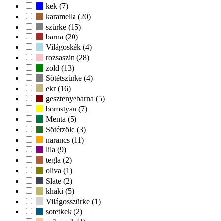
kek (7)
karamella (20)
szürke (15)
barna (20)
Világoskék (4)
rozsaszin (28)
zold (13)
Sötétszürke (4)
ekr (16)
gesztenyebarna (5)
borostyan (7)
Menta (5)
Sötétzöld (3)
narancs (11)
lila (9)
tegla (2)
oliva (1)
Slate (2)
khaki (5)
Világosszürke (1)
sotetkek (2)