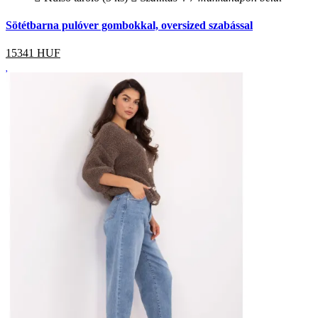
Sötétbarna pulóver gombokkal, oversized szabással
15341
HUF