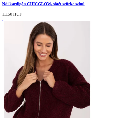
Női kardigán CHICGLOW, sötét szürke színű
11150
HUF