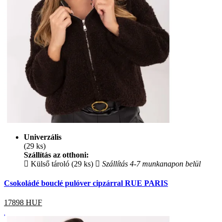
Univerzális
(29 ks)
Szállítás az otthoni:
Külső tároló (29 ks)
Szállítás 4-7 munkanapon belül
Csokoládé bouclé pulóver cipzárral RUE PARIS
17898
HUF