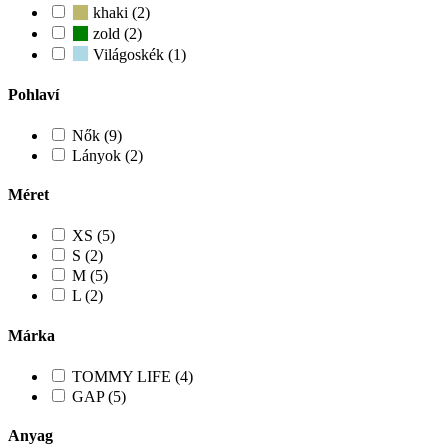
khaki (2)
zold (2)
Világoskék (1)
Pohlaví
Nők (9)
Lányok (2)
Méret
XS (5)
S (2)
M (5)
L (2)
Márka
TOMMY LIFE (4)
GAP (5)
Anyag