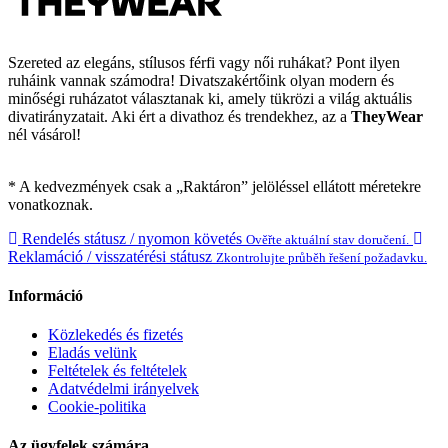
Szereted az elegáns, stílusos férfi vagy női ruhákat? Pont ilyen
ruháink vannak számodra! Divatszakértőink olyan modern és
minőségi ruházatot választanak ki, amely tükrözi a világ aktuális
divatirányzatait. Aki ért a divathoz és trendekhez, az a
TheyWear
nél vásárol!
* A kedvezmények csak a „Raktáron” jelöléssel ellátott méretekre
vonatkoznak.
Rendelés státusz / nyomon követés
Ověřte aktuální stav doručení.
Reklamáció / visszatérési státusz
Zkontrolujte průběh řešení požadavku.
Információ
Közlekedés és fizetés
Eladás velünk
Feltételek és feltételek
Adatvédelmi irányelvek
Cookie-politika
Az ügyfelek számára