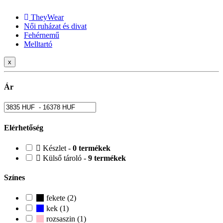
TheyWear
Női ruházat és divat
Fehérnemű
Melltartó
x
Ár
Elérhetőség
Készlet -
0 termékek
Külső tároló -
9 termékek
Színes
fekete (2)
kek (1)
rozsaszin (1)