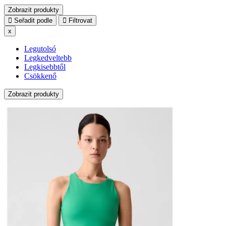
Zobrazit produkty
Seřadit podle
Filtrovat
x
Legutolsó
Legkedveltebb
Legkisebbtől
Csökkenő
Zobrazit produkty