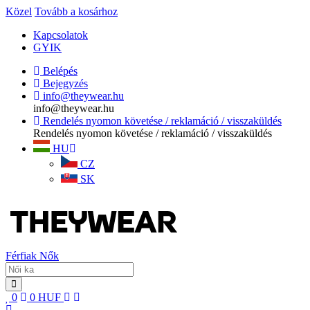
Közel
Tovább a kosárhoz
Kapcsolatok
GYIK
Belépés
Bejegyzés
info@theywear.hu
info@theywear.hu
Rendelés nyomon követése / reklamáció / visszaküldés
Rendelés nyomon követése / reklamáció / visszaküldés
HU
CZ
SK
Férfiak
Nők
0
0
HUF