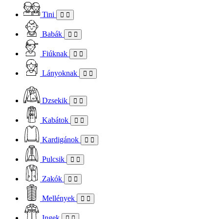
Tini
Babák
Fiúknak
Lányoknak
Dzsekik
Kabátok
Kardigánok
Pulcsik
Zakók
Mellények
Ingek