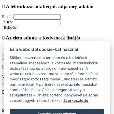
A feliratkozáshoz kérjük adja meg adatait
Email:
Jelszó:
Belépés
Az elem adunk a Kedvencek listáját
Ez a weboldal cookie-kat használ
Vásárlás folytatása
Megjelenítése kedvencek listájához
Sütiket használunk a tartalom és a hirdetések
személyre szabásához, a közösségi médiafunkciók
Chyba při vkládání do košíku
biztosításához és a forgalom elemzéséhez. A
weboldalunk használatára vonatkozó információkat
Vyberte prosím velikost produktu
megosztjuk közösségi média-, hirdetési és elemző
Vissza a méretekhez
partnereinkkel. A partnerek ezeket az információkat
kombinálhatják az Ön által megadott vagy a
A terméket beiktatjuk helyezése
szolgáltatásaik Ön által történő igénybevétele során
szerzett egyéb információkkal.
Szerkesztette
Szám:
ks
Engedélyezzen mindent