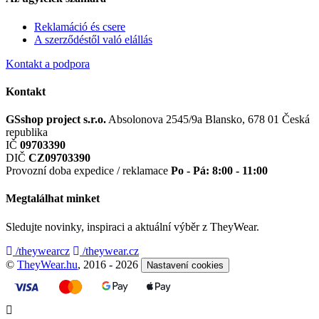
Reklamáció és csere
A szerződéstől való elállás
Kontakt a podpora
Kontakt
GSshop project s.r.o.
Absolonova 2545/9a
Blansko, 678 01
Česká
republika
IČ
09703390
DIČ
CZ09703390
Provozní doba expedice / reklamace
Po - Pá: 8:00 - 11:00
Megtalálhat minket
Sledujte novinky, inspiraci a aktuální výběr z TheyWear.
/theywearcz
/theywear.cz
©
TheyWear.hu
, 2016 - 2026
Nastavení cookies