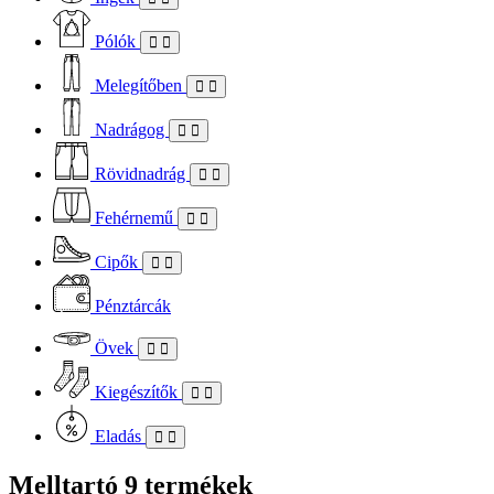
Pólók
Melegítőben
Nadrágog
Rövidnadrág
Fehérnemű
Cipők
Pénztárcák
Övek
Kiegészítők
Eladás
Melltartó
9 termékek