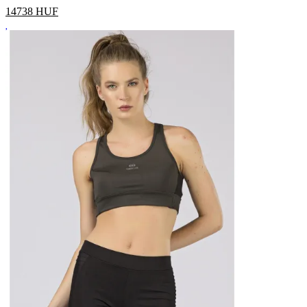
14738
HUF