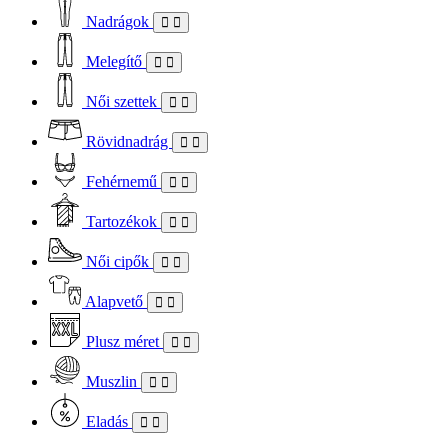
Nadrágok
Melegítő
Női szettek
Rövidnadrág
Fehérnemű
Tartozékok
Női cipők
Alapvető
Plusz méret
Muszlin
Eladás