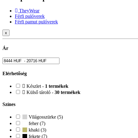
TheyWear
Férfi pulóverek
Férfi pamut pulóverek
x
Ár
Elérhetőség
Készlet -
1 termékek
Külső tároló -
30 termékek
Színes
Világosszürke (5)
feher (7)
khaki (3)
fekete (7)