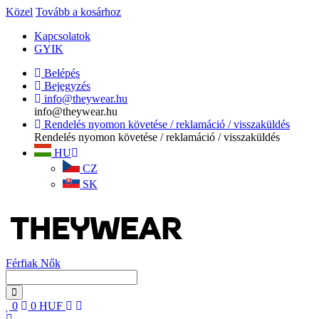
Közel
Tovább a kosárhoz
Kapcsolatok
GYIK
Belépés
Bejegyzés
info@theywear.hu
info@theywear.hu
Rendelés nyomon követése / reklamáció / visszaküldés
Rendelés nyomon követése / reklamáció / visszaküldés
HU
CZ
SK
Férfiak
Nők
0
0
HUF