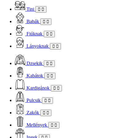
Tini
Babák
Fiúknak
Lányoknak
Dzsekik
Kabátok
Kardigánok
Pulcsik
Zakók
Mellények
Ingek