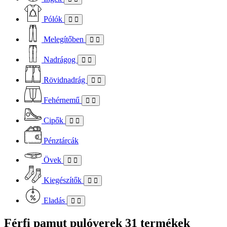
Pólók
Melegítőben
Nadrágog
Rövidnadrág
Fehérnemű
Cipők
Pénztárcák
Övek
Kiegészítők
Eladás
Férfi pamut pulóverek
31 termékek