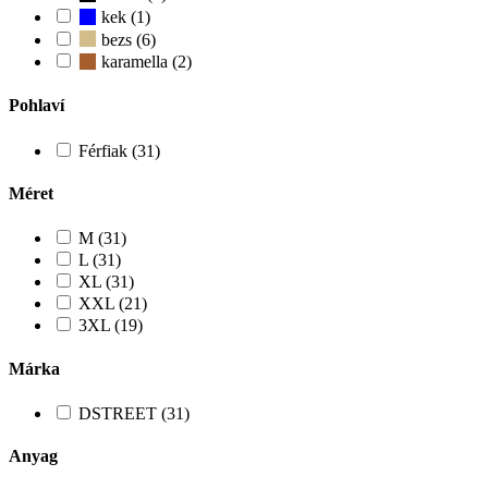
kek (1)
bezs (6)
karamella (2)
Pohlaví
Férfiak (31)
Méret
M (31)
L (31)
XL (31)
XXL (21)
3XL (19)
Márka
DSTREET (31)
Anyag