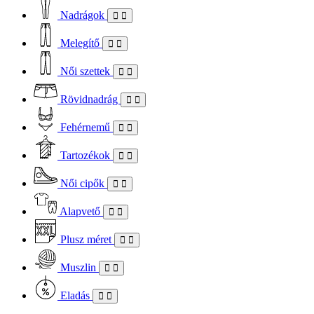
Nadrágok
Melegítő
Női szettek
Rövidnadrág
Fehérnemű
Tartozékok
Női cipők
Alapvető
Plusz méret
Muszlin
Eladás