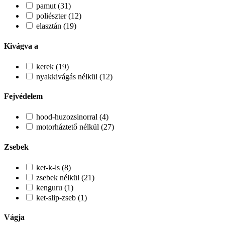
pamut (31)
poliészter (12)
elasztán (19)
Kivágva a
kerek (19)
nyakkivágás nélkül (12)
Fejvédelem
hood-huzozsinorral (4)
motorháztető nélkül (27)
Zsebek
ket-k-ls (8)
zsebek nélkül (21)
kenguru (1)
ket-slip-zseb (1)
Vágja