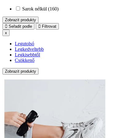
Sarok nélkül (160)
Zobrazit produkty
Seřadit podle
Filtrovat
x
Legutolsó
Legkedveltebb
Legkisebbtől
Csökkenő
Zobrazit produkty