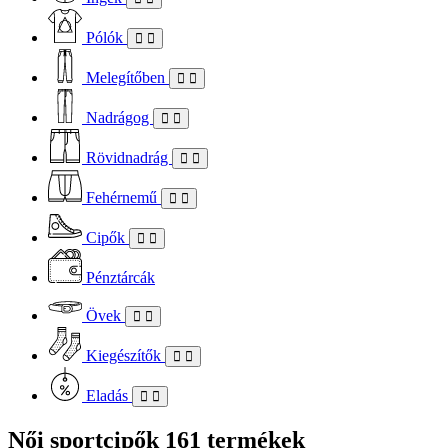
Pólók
Melegítőben
Nadrágog
Rövidnadrág
Fehérnemű
Cipők
Pénztárcák
Övek
Kiegészítők
Eladás
Női sportcipők
161 termékek