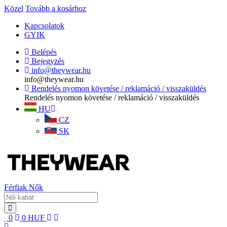
Közel
Tovább a kosárhoz
Kapcsolatok
GYIK
Belépés
Bejegyzés
info@theywear.hu
info@theywear.hu
Rendelés nyomon követése / reklamáció / visszaküldés
Rendelés nyomon követése / reklamáció / visszaküldés
HU
CZ
SK
Férfiak
Nők
0
0
HUF