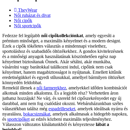
TheyWear
Női ruházat és divat
Női cipők
Női sportcipők
Fedezze fel legújabb
női cipőkollekciónkat
, amely egyesíti a
prémium minőséget, a maximális kényelmet és a modern designt.
Ezek a cipők tökéletes választás a mindennapi viselethez,
sportoláshoz és szabadidős öltözékekhez. A gondos kivitelezésnek
és a minőségi anyagok használatának köszönhetően egész nap
kényelmet biztosítanak Önnek. Akár sétálni, akár munkába,
vásárolni vagy barátokkal találkozni indul, cipőink nem csak
kényelmet, hanem magabiztosságot is nyújtanak. Emellett kitűnik
eredetiségükkel és egyedi stílusukkal, amellyel bármilyen öltözéket
könnyedén feldobhat.
Remekül illenek a
női farmerekhez
, amelyekkel időtlen kombinációt
alkotnak minden alkalomra. És a legjobb rész? Verhetetlen áron
juthatsz hozzájuk! Ne várj, és szereld fel cipőszekrényedet egy új
darabbal, ami nem fog csalódást okozni. Webáruházunkban széles
választékban találsz még
espadrilleseket
, amelyek ideálisak nyárra és
nyaralásra,
bokacsizmákat
, amelyek alkalmasak a hidegebb napokra,
és
sportcipőket
az edzés közbeni maximális teljesítményhez.
Válasszon változatos kínálatunkból és kényeztesse
lábát a
legjobbal
!