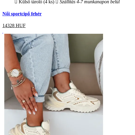
Külső tároló (4 ks)
Szállítás 4-7 munkanapon belül
Női sportcipő fehér
14328
HUF