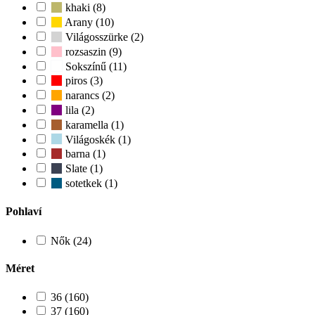
khaki (8)
Arany (10)
Világosszürke (2)
rozsaszin (9)
Sokszínű (11)
piros (3)
narancs (2)
lila (2)
karamella (1)
Világoskék (1)
barna (1)
Slate (1)
sotetkek (1)
Pohlaví
Nők (24)
Méret
36 (160)
37 (160)