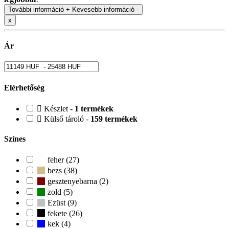
További információ +
Kevesebb információ -
x
Ár
Elérhetőség
Készlet -
1 termékek
Külső tároló -
159 termékek
Színes
feher (27)
bezs (38)
gesztenyebarna (2)
zold (5)
Ezüst (9)
fekete (26)
kek (4)