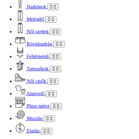
Nadrágok
Melegítő
Női szettek
Rövidnadrág
Fehérnemű
Tartozékok
Női cipők
Alapvető
Plusz méret
Muszlin
Eladás