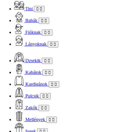
Tini
Babák
Fiúknak
Lányoknak
Dzsekik
Kabátok
Kardigánok
Pulcsik
Zakók
Mellények
Ingek