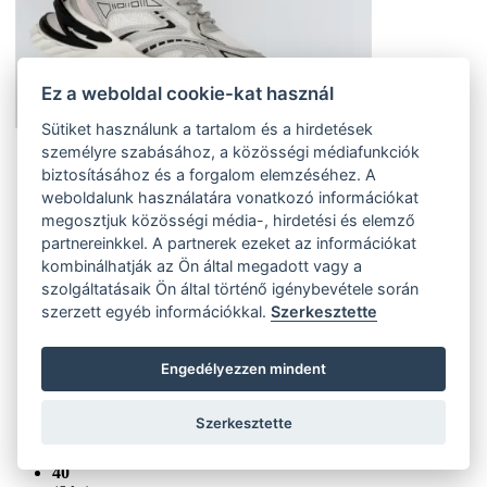
Ez a weboldal cookie-kat használ
Sütiket használunk a tartalom és a hirdetések
személyre szabásához, a közösségi médiafunkciók
36
biztosításához és a forgalom elemzéséhez. A
(4 ks)
weboldalunk használatára vonatkozó információkat
Szállítás az otthoni:
Külső tároló (4 ks)
Szállítás 4-7 munkanapon belül
megosztjuk közösségi média-, hirdetési és elemző
37
partnereinkkel. A partnerek ezeket az információkat
(8 ks)
kombinálhatják az Ön által megadott vagy a
Szállítás az otthoni:
szolgáltatásaik Ön által történő igénybevétele során
Külső tároló (8 ks)
Szállítás 4-7 munkanapon belül
szerzett egyéb információkkal.
Szerkesztette
38
(12 ks)
Szállítás az otthoni:
Engedélyezzen mindent
Külső tároló (12 ks)
Szállítás 4-7 munkanapon belül
39
(11 ks)
Szerkesztette
Szállítás az otthoni:
Külső tároló (11 ks)
Szállítás 4-7 munkanapon belül
40