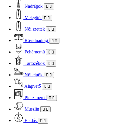
Nadrágok
Melegítő
Női szettek
Rövidnadrág
Fehérnemű
Tartozékok
Női cipők
Alapvető
Plusz méret
Muszlin
Eladás