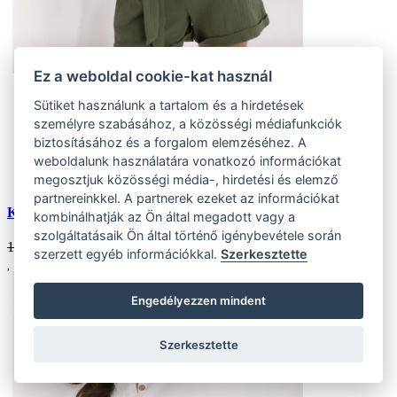
Ez a weboldal cookie-kat használ
Univerzális
Sütiket használunk a tartalom és a hirdetések
(1 ks)
személyre szabásához, a közösségi médiafunkciók
Szállítás az otthoni:
biztosításához és a forgalom elemzéséhez. A
Készlet (1 ks)
Szállítás 24 órán belül
weboldalunk használatára vonatkozó információkat
Kedvezmény
20 %
megosztjuk közösségi média-, hirdetési és elemző
partnereinkkel. A partnerek ezeket az információkat
Khaki muszlin overall övvel
kombinálhatják az Ön által megadott vagy a
szolgáltatásaik Ön által történő igénybevétele során
11506 HUF
9205
HUF
szerzett egyéb információkkal.
Szerkesztette
Engedélyezzen mindent
Szerkesztette