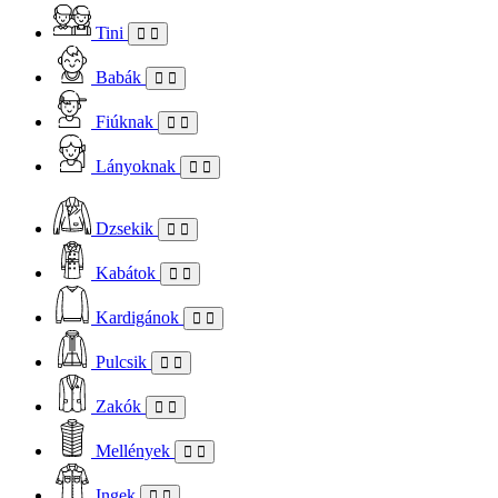
Tini
Babák
Fiúknak
Lányoknak
Dzsekik
Kabátok
Kardigánok
Pulcsik
Zakók
Mellények
Ingek