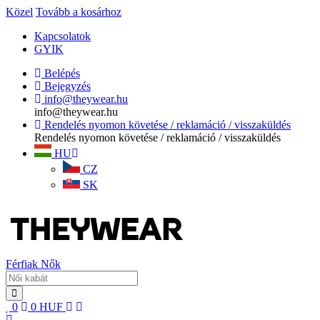
Közel
Tovább a kosárhoz
Kapcsolatok
GYIK
Belépés
Bejegyzés
info@theywear.hu
info@theywear.hu
Rendelés nyomon követése / reklamáció / visszaküldés
Rendelés nyomon követése / reklamáció / visszaküldés
HU
CZ
SK
Férfiak
Nők
0
0
HUF