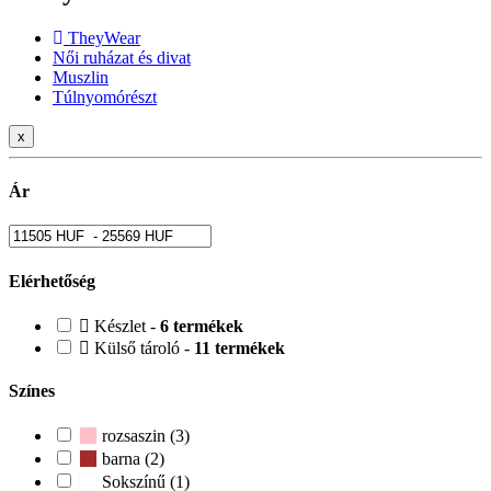
TheyWear
Női ruházat és divat
Muszlin
Túlnyomórészt
x
Ár
Elérhetőség
Készlet -
6 termékek
Külső tároló -
11 termékek
Színes
rozsaszin (3)
barna (2)
Sokszínű (1)