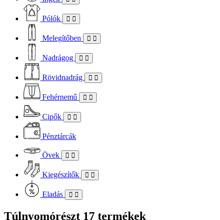
Pólók
Melegítőben
Nadrágog
Rövidnadrág
Fehérnemű
Cipők
Pénztárcák
Övek
Kiegészítők
Eladás
Túlnyomórészt
17 termékek