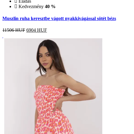
Eladás
Kedvezmény
40 %
Muszlin ruha keresztbe vágott nyakkivágással sötét bézs
11506 HUF
6904
HUF