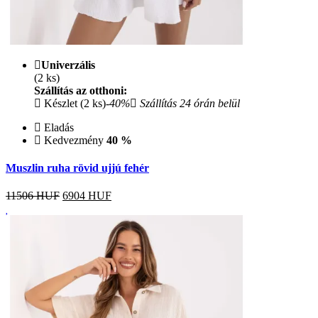
Univerzális
(2 ks)
Szállítás az otthoni:
Készlet (2 ks)
-40%
Szállítás 24 órán belül
Eladás
Kedvezmény
40 %
Muszlin ruha rövid ujjú fehér
11506 HUF
6904
HUF