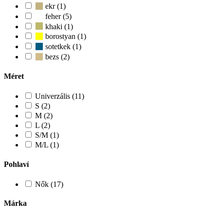
ekr (1)
feher (5)
khaki (1)
borostyan (1)
sotetkek (1)
bezs (2)
Méret
Univerzális (11)
S (2)
M (2)
L (2)
S/M (1)
M/L (1)
Pohlaví
Nők (17)
Márka