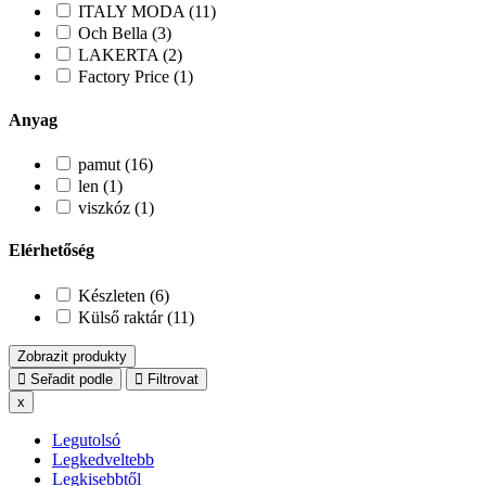
ITALY MODA (11)
Och Bella (3)
LAKERTA (2)
Factory Price (1)
Anyag
pamut (16)
len (1)
viszkóz (1)
Elérhetőség
Készleten (6)
Külső raktár (11)
Zobrazit produkty
Seřadit podle
Filtrovat
x
Legutolsó
Legkedveltebb
Legkisebbtől