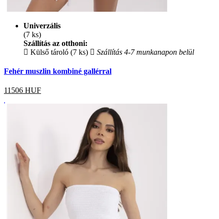
Univerzális
(7 ks)
Szállítás az otthoni:
Külső tároló (7 ks)
Szállítás 4-7 munkanapon belül
Fehér muszlin kombiné gallérral
11506
HUF