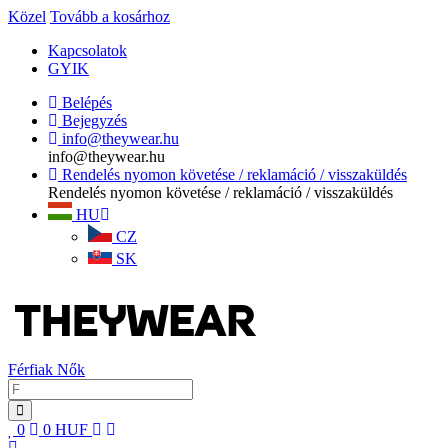
Közel
Tovább a kosárhoz
Kapcsolatok
GYIK
Belépés
Bejegyzés
info@theywear.hu
info@theywear.hu
Rendelés nyomon követése / reklamáció / visszaküldés
Rendelés nyomon követése / reklamáció / visszaküldés
HU
CZ
SK
Férfiak
Nők
0
0
HUF