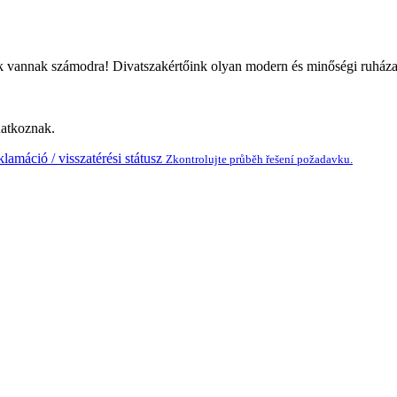
ink vannak számodra! Divatszakértőink olyan modern és minőségi ruházatot
natkoznak.
lamáció / visszatérési státusz
Zkontrolujte průběh řešení požadavku.