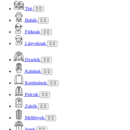
Tini
Babák
Fiúknak
Lányoknak
Dzsekik
Kabátok
Kardigánok
Pulcsik
Zakók
Mellények
Ingek