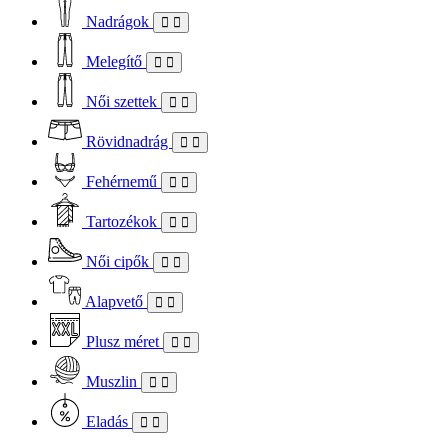
Nadrágok
Melegítő
Női szettek
Rövidnadrág
Fehérnemű
Tartozékok
Női cipők
Alapvető
Plusz méret
Muszlin
Eladás