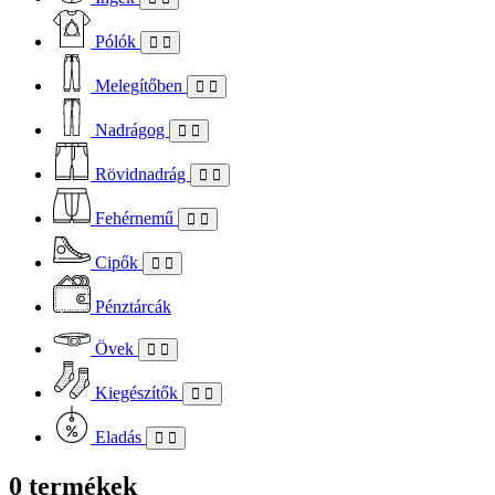
Pólók
Melegítőben
Nadrágog
Rövidnadrág
Fehérnemű
Cipők
Pénztárcák
Övek
Kiegészítők
Eladás
0 termékek