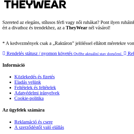
Szereted az elegáns, stílusos férfi vagy női ruhákat? Pont ilyen ruhá
ért a divathoz és trendekhez, az a
TheyWear
nél vásárol!
* A kedvezmények csak a „Raktáron” jelöléssel ellátott méretekre vo
Rendelés státusz / nyomon követés
Rek
Ověřte aktuální stav doručení.
Információ
Közlekedés és fizetés
Eladás velünk
Feltételek és feltételek
Adatvédelmi irányelvek
Cookie-politika
Az ügyfelek számára
Reklamáció és csere
A szerződéstől való elállás