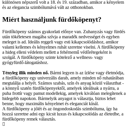
különösen népszerű volt a 18. és 19. században, amikor a kényelem
és az elegancia szimbólumává vált az otthonokban.
Miért használjunk fürdőköpenyt?
Fürdőköpeny számos gyakorlati előnye van. Zuhanyzás vagy fürdés
után tökéletesen magába szívja a maradék nedvességet és egyben
meleget is ad. Ideális reggeli vagy esti kikapcsolódáshoz, amikor
valami kellemes és kényelmes ruhát szeretne viselni. A fürdőköpeny
a hideg elleni védelem mellett a fehérnemű védőrétegeként is
szolgál. A fürdőköpeny szinte kötelező a wellness- vagy
gyógyfürdő-látogatáshoz.
Tényleg illik minden nő.
Bármi legyen is az ízlése vagy életmódja,
a fürdőköpeny egy univerzális darab, amely minden nő ruhatárában
megtalálja a helyét. Számos szabás, szín és anyag közül választhat -
a könnyű szatén fürdőköpenyektől, amelyek ideálisak a nyárra, a
puha frottír vagy pamut modellekig, amelyek kiválóan melegítenek a
hidegebb napokon. Bármelyik anyagot is választja, biztos lehet
benne, hogy maximális kényelmet és eleganciát kínál.
A fürdőköpeny a jólét és az öngondoskodás szimbóluma, így ha
hozzá szeretne adni egy kicsit luxus és kikapcsolódás az életedbe, a
fürdőköpeny remek választás.