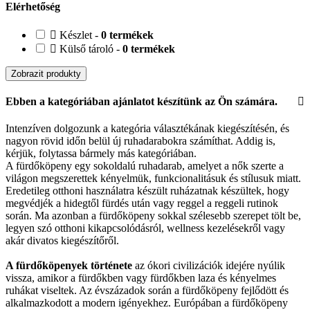
Elérhetőség
Készlet -
0 termékek
Külső tároló -
0 termékek
Zobrazit produkty
Ebben a kategóriában ajánlatot készítünk az Ön számára.
Intenzíven dolgozunk a kategória választékának kiegészítésén, és
nagyon rövid időn belül új ruhadarabokra számíthat. Addig is,
kérjük, folytassa bármely más kategóriában.
A fürdőköpeny egy sokoldalú ruhadarab, amelyet a nők szerte a
világon megszerettek kényelmük, funkcionalitásuk és stílusuk miatt.
Eredetileg otthoni használatra készült ruházatnak készültek, hogy
megvédjék a hidegtől fürdés után vagy reggel a reggeli rutinok
során. Ma azonban a fürdőköpeny sokkal szélesebb szerepet tölt be,
legyen szó otthoni kikapcsolódásról, wellness kezelésekről vagy
akár divatos kiegészítőről.
A fürdőköpenyek története
az ókori civilizációk idejére nyúlik
vissza, amikor a fürdőkben vagy fürdőkben laza és kényelmes
ruhákat viseltek. Az évszázadok során a fürdőköpeny fejlődött és
alkalmazkodott a modern igényekhez. Európában a fürdőköpeny