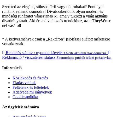
Szereted az elegáns, stílusos férfi vagy női ruhákat? Pont ilyen
ruháink vannak számodra! Divatszakértőink olyan modern és
minőségi ruházatot választanak ki, amely tükrözi a világ aktuális
divatirányzatait. Aki ért a divathoz és trendekhez, az a
TheyWear
nél vásárol!
* A kedvezmények csak a „Raktáron” jelöléssel ellátott méretekre
vonatkoznak.
Rendelés státusz / nyomon követés
Ověřte aktuální stav doručení.
Reklamáció / visszatérési státusz
Zkontrolujte průběh řešení požadavku.
Információ
Közlekedés és fizetés
Eladás velünk
Feltételek és feltételek
Adatvédelmi irányelvek
Cookie-politika
Az ügyfelek számára