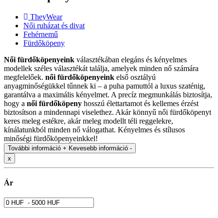
TheyWear
Női ruházat és divat
Fehérnemű
Fürdőköpeny
Női fürdőköpenyeink
választékában elegáns és kényelmes
modellek széles választékát találja, amelyek minden nő számára
megfelelőek.
női fürdőköpenyeink
első osztályú
anyagminőségükkel tűnnek ki – a puha pamuttól a luxus szaténig,
garantálva a maximális kényelmet. A precíz megmunkálás biztosítja,
hogy a
női fürdőköpeny
hosszú élettartamot és kellemes érzést
biztosítson a mindennapi viselethez. Akár könnyű női fürdőköpenyt
keres meleg estékre, akár meleg modellt téli reggelekre,
kínálatunkból minden nő válogathat. Kényelmes és stílusos
minőségi fürdőköpenyeinkkel!
További információ +
Kevesebb információ -
x
Ár