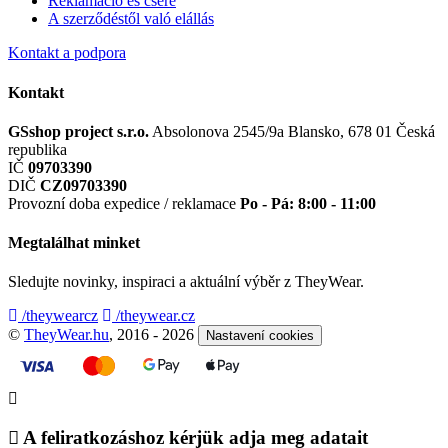
Reklamáció és csere
A szerződéstől való elállás
Kontakt a podpora
Kontakt
GSshop project s.r.o.
Absolonova 2545/9a
Blansko, 678 01
Česká
republika
IČ
09703390
DIČ
CZ09703390
Provozní doba expedice / reklamace
Po - Pá: 8:00 - 11:00
Megtalálhat minket
Sledujte novinky, inspiraci a aktuální výběr z TheyWear.
/theywearcz
/theywear.cz
©
TheyWear.hu
, 2016 - 2026
Nastavení cookies
A feliratkozáshoz kérjük adja meg adatait