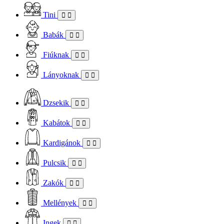
Tini
Babák
Fiúknak
Lányoknak
Dzsekik
Kabátok
Kardigánok
Pulcsik
Zakók
Mellények
Ingek