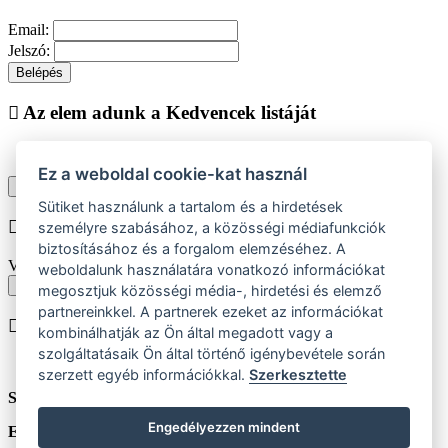
Email:
Jelszó:
Belépés
Az elem adunk a Kedvencek listáját
Ez a weboldal cookie-kat használ
Vásárlás folytatása
Megjelenítése kedvencek listájához
Sütiket használunk a tartalom és a hirdetések
Chyba při vkládání do košíku
személyre szabásához, a közösségi médiafunkciók
biztosításához és a forgalom elemzéséhez. A
Vyberte prosím velikost produktu
weboldalunk használatára vonatkozó információkat
Vissza a méretekhez
megosztjuk közösségi média-, hirdetési és elemző
partnereinkkel. A partnerek ezeket az információkat
A terméket beiktatjuk helyezése
kombinálhatják az Ön által megadott vagy a
szolgáltatásaik Ön által történő igénybevétele során
szerzett egyéb információkkal.
Szerkesztette
Szám:
ks
Engedélyezzen mindent
Egységár:
HUF