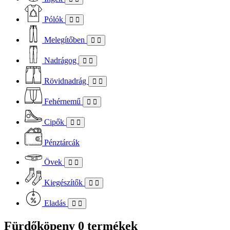
Pólók
Melegítőben
Nadrágog
Rövidnadrág
Fehérnemű
Cipők
Pénztárcák
Övek
Kiegészítők
Eladás
Fürdőköpeny
0 termékek