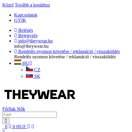
Közel
Tovább a kosárhoz
Kapcsolatok
GYIK
Belépés
Bejegyzés
info@theywear.hu
info@theywear.hu
Rendelés nyomon követése / reklamáció / visszaküldés
Rendelés nyomon követése / reklamáció / visszaküldés
HU
CZ
SK
Férfiak
Nők
0
0
HUF