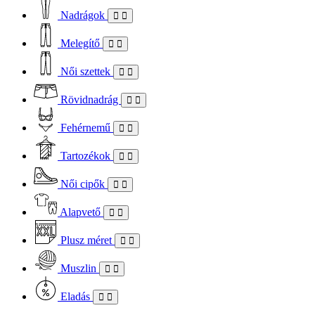
Nadrágok
Melegítő
Női szettek
Rövidnadrág
Fehérnemű
Tartozékok
Női cipők
Alapvető
Plusz méret
Muszlin
Eladás