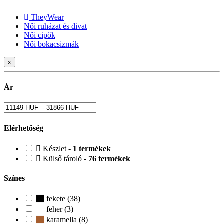
TheyWear
Női ruházat és divat
Női cipők
Női bokacsizmák
x
Ár
Elérhetőség
Készlet -
1 termékek
Külső tároló -
76 termékek
Színes
fekete (38)
feher (3)
karamella (8)