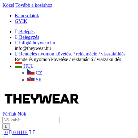
Közel
Tovább a kosárhoz
Kapcsolatok
GYIK
Belépés
Bejegyzés
info@theywear.hu
info@theywear.hu
Rendelés nyomon követése / reklamáció / visszaküldés
Rendelés nyomon követése / reklamáció / visszaküldés
HU
CZ
SK
Férfiak
Nők
0
0
HUF