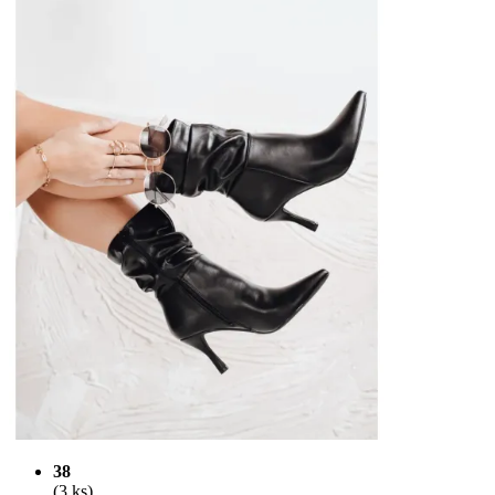
38
(3 ks)