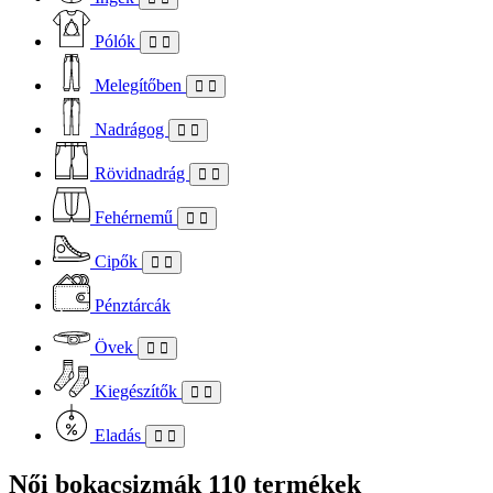
Pólók
Melegítőben
Nadrágog
Rövidnadrág
Fehérnemű
Cipők
Pénztárcák
Övek
Kiegészítők
Eladás
Női bokacsizmák
110 termékek