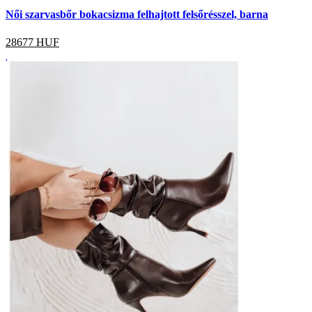
Női szarvasbőr bokacsizma felhajtott felsőrésszel, barna
28677
HUF