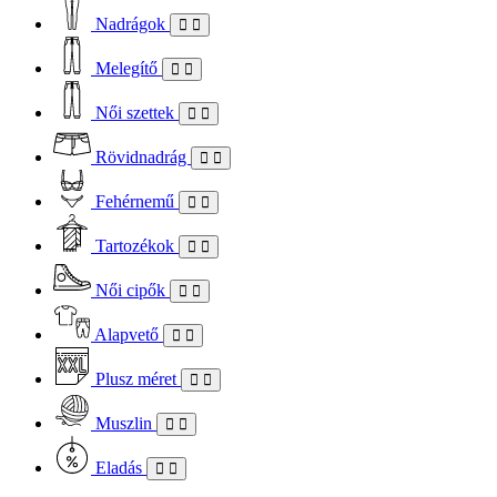
Nadrágok
Melegítő
Női szettek
Rövidnadrág
Fehérnemű
Tartozékok
Női cipők
Alapvető
Plusz méret
Muszlin
Eladás