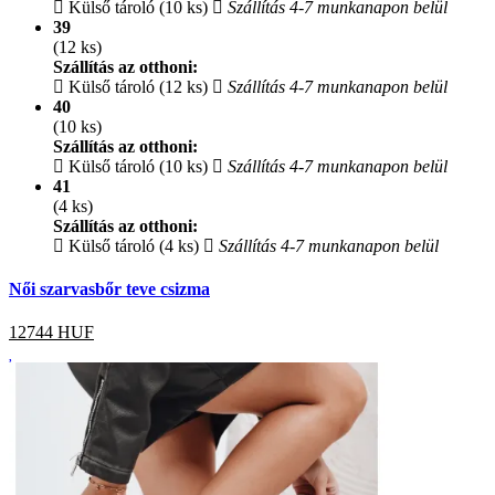
Külső tároló (10 ks)
Szállítás 4-7 munkanapon belül
39
(12 ks)
Szállítás az otthoni:
Külső tároló (12 ks)
Szállítás 4-7 munkanapon belül
40
(10 ks)
Szállítás az otthoni:
Külső tároló (10 ks)
Szállítás 4-7 munkanapon belül
41
(4 ks)
Szállítás az otthoni:
Külső tároló (4 ks)
Szállítás 4-7 munkanapon belül
Női szarvasbőr teve csizma
12744
HUF