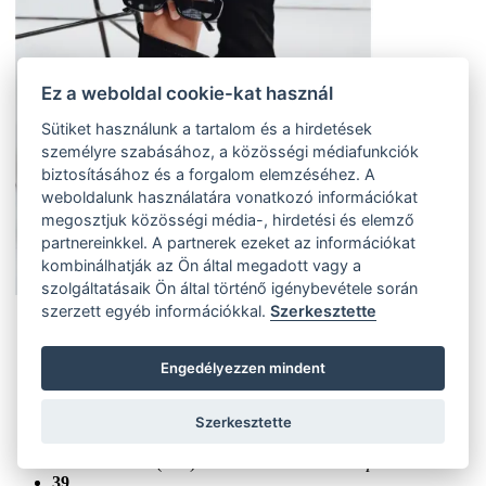
Ez a weboldal cookie-kat használ
Sütiket használunk a tartalom és a hirdetések
személyre szabásához, a közösségi médiafunkciók
biztosításához és a forgalom elemzéséhez. A
weboldalunk használatára vonatkozó információkat
megosztjuk közösségi média-, hirdetési és elemző
partnereinkkel. A partnerek ezeket az információkat
kombinálhatják az Ön által megadott vagy a
szolgáltatásaik Ön által történő igénybevétele során
szerzett egyéb információkkal.
Szerkesztette
37
(3 ks)
Szállítás az otthoni:
Engedélyezzen mindent
Külső tároló (3 ks)
Szállítás 4-7 munkanapon belül
38
Szerkesztette
(3 ks)
Szállítás az otthoni:
Külső tároló (3 ks)
Szállítás 4-7 munkanapon belül
39