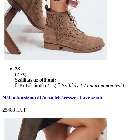
38
(2 ks)
Szállítás az otthoni:
Külső tároló (2 ks)
Szállítás 4-7 munkanapon belül
Női bokacsizma átlátszó felsőrésszel, kávé színű
25488
HUF