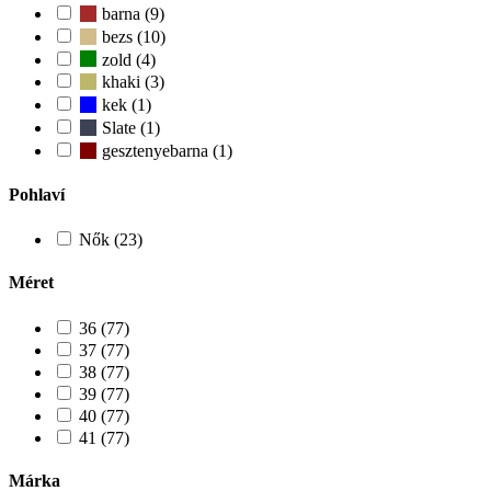
barna (9)
bezs (10)
zold (4)
khaki (3)
kek (1)
Slate (1)
gesztenyebarna (1)
Pohlaví
Nők (23)
Méret
36 (77)
37 (77)
38 (77)
39 (77)
40 (77)
41 (77)
Márka