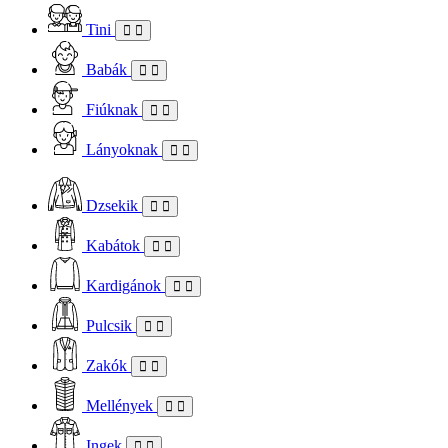
Tini
Babák
Fiúknak
Lányoknak
Dzsekik
Kabátok
Kardigánok
Pulcsik
Zakók
Mellények
Ingek