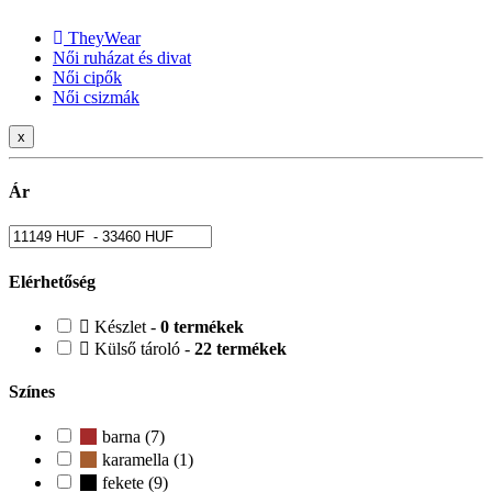
TheyWear
Női ruházat és divat
Női cipők
Női csizmák
x
Ár
Elérhetőség
Készlet -
0 termékek
Külső tároló -
22 termékek
Színes
barna (7)
karamella (1)
fekete (9)