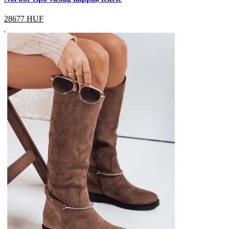
28677
HUF