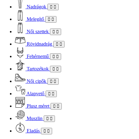
Nadrágok
Melegítő
Női szettek
Rövidnadrág
Fehérnemű
Tartozékok
Női cipők
Alapvető
Plusz méret
Muszlin
Eladás