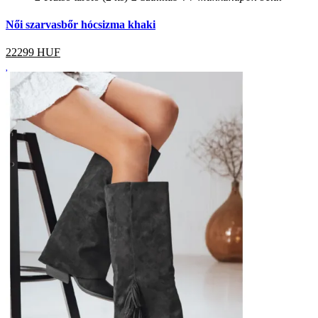
Női szarvasbőr hócsizma khaki
22299
HUF