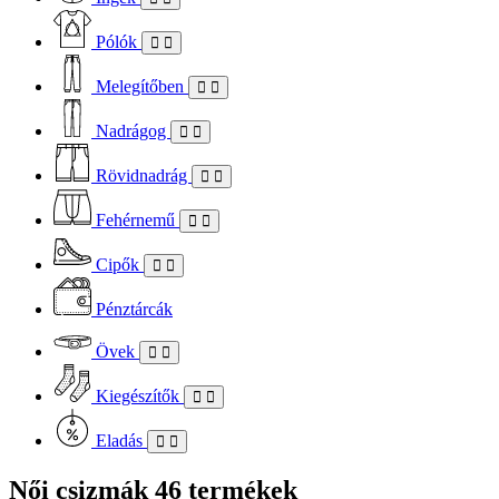
Pólók
Melegítőben
Nadrágog
Rövidnadrág
Fehérnemű
Cipők
Pénztárcák
Övek
Kiegészítők
Eladás
Női csizmák
46 termékek