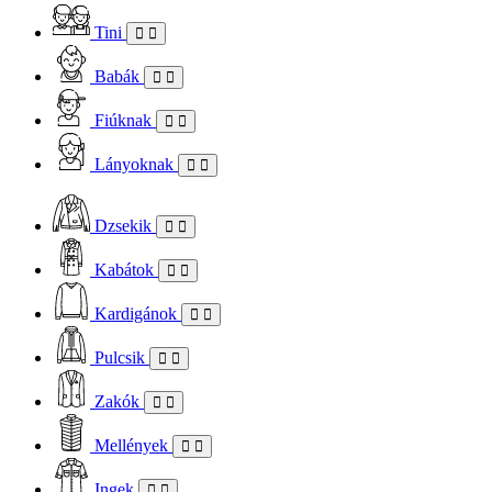
Tini
Babák
Fiúknak
Lányoknak
Dzsekik
Kabátok
Kardigánok
Pulcsik
Zakók
Mellények
Ingek