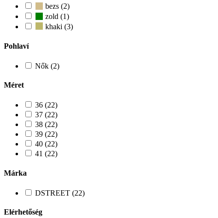
bezs (2)
zold (1)
khaki (3)
Pohlaví
Nők (2)
Méret
36 (22)
37 (22)
38 (22)
39 (22)
40 (22)
41 (22)
Márka
DSTREET (22)
Elérhetőség