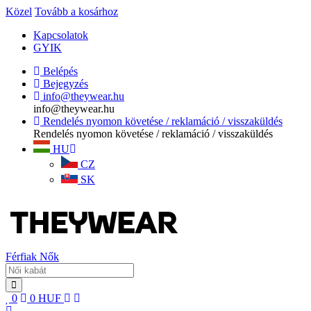
Közel
Tovább a kosárhoz
Kapcsolatok
GYIK
Belépés
Bejegyzés
info@theywear.hu
info@theywear.hu
Rendelés nyomon követése / reklamáció / visszaküldés
Rendelés nyomon követése / reklamáció / visszaküldés
HU
CZ
SK
Férfiak
Nők
0
0
HUF