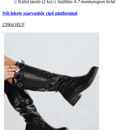
Külső tároló (2 ks)
Szállítás 4-7 munkanapon belül
Női fekete szarvasbőr cipő platformtal
23904
HUF