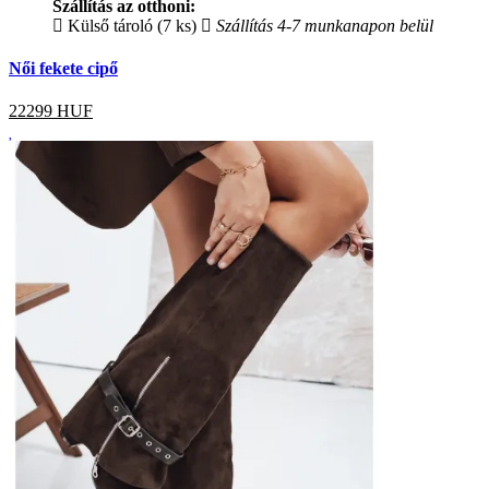
Szállítás az otthoni:
Külső tároló (7 ks)
Szállítás 4-7 munkanapon belül
Női fekete cipő
22299
HUF