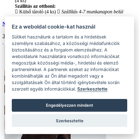
(4 ks)
Szállítás az otthoni:
Külső tároló (4 ks)
Szállítás 4-7 munkanapon belül
Női szarvasbőr cipő alacsony sarokkal, bézs
Ez a weboldal cookie-kat használ
31865
HUF
Sütiket használunk a tartalom és a hirdetések
személyre szabásához, a közösségi médiafunkciók
biztosításához és a forgalom elemzéséhez. A
weboldalunk használatára vonatkozó információkat
megosztjuk közösségi média-, hirdetési és elemző
partnereinkkel. A partnerek ezeket az információkat
kombinálhatják az Ön által megadott vagy a
szolgáltatásaik Ön által történő igénybevétele során
szerzett egyéb információkkal.
Szerkesztette
Engedélyezzen mindent
Szerkesztette