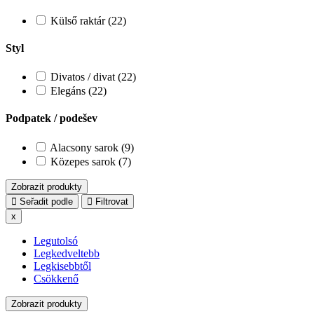
Külső raktár (22)
Styl
Divatos / divat (22)
Elegáns (22)
Podpatek / podešev
Alacsony sarok (9)
Közepes sarok (7)
Zobrazit produkty
Seřadit podle
Filtrovat
x
Legutolsó
Legkedveltebb
Legkisebbtől
Csökkenő
Zobrazit produkty