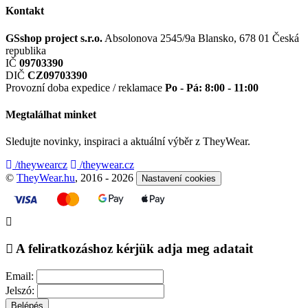
Kontakt
GSshop project s.r.o.
Absolonova 2545/9a
Blansko, 678 01
Česká
republika
IČ
09703390
DIČ
CZ09703390
Provozní doba expedice / reklamace
Po - Pá: 8:00 - 11:00
Megtalálhat minket
Sledujte novinky, inspiraci a aktuální výběr z TheyWear.
/theywearcz
/theywear.cz
©
TheyWear.hu
, 2016 - 2026
Nastavení cookies
A feliratkozáshoz kérjük adja meg adatait
Email:
Jelszó:
Belépés