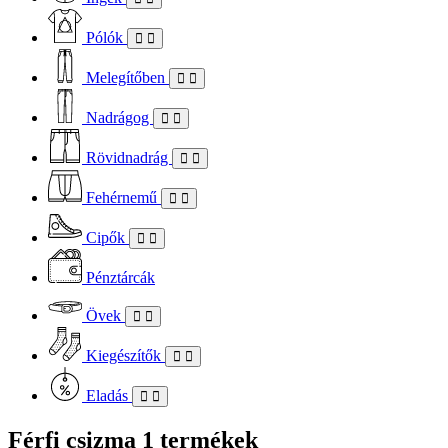
Pólók
Melegítőben
Nadrágog
Rövidnadrág
Fehérnemű
Cipők
Pénztárcák
Övek
Kiegészítők
Eladás
Férfi csizma
1 termékek