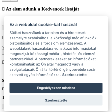
Az elem adunk a Kedvencek listáját
Ez a weboldal cookie-kat használ
Vásárlás folytatása
Megjelenítése kedvencek listájához
Sütiket használunk a tartalom és a hirdetések
Chyba při vkládání do košíku
személyre szabásához, a közösségi médiafunkciók
biztosításához és a forgalom elemzéséhez. A
Vyberte prosím velikost produktu
weboldalunk használatára vonatkozó információkat
Vissza a méretekhez
megosztjuk közösségi média-, hirdetési és elemző
partnereinkkel. A partnerek ezeket az információkat
A terméket beiktatjuk helyezése
kombinálhatják az Ön által megadott vagy a
szolgáltatásaik Ön által történő igénybevétele során
szerzett egyéb információkkal.
Szerkesztette
Szám:
ks
Engedélyezzen mindent
Egységár:
HUF
Teljes:
HUF
(incl. 21% ÁFA)
Szerkesztette
Vásárlás folytatása
Ugrás a kosárhoz