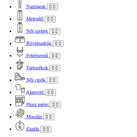
Nadrágok
Melegítő
Női szettek
Rövidnadrág
Fehérnemű
Tartozékok
Női cipők
Alapvető
Plusz méret
Muszlin
Eladás