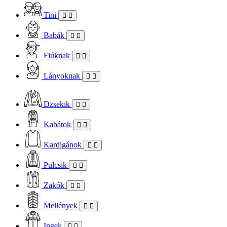
Tini
Babák
Fiúknak
Lányoknak
Dzsekik
Kabátok
Kardigánok
Pulcsik
Zakók
Mellények
Ingek