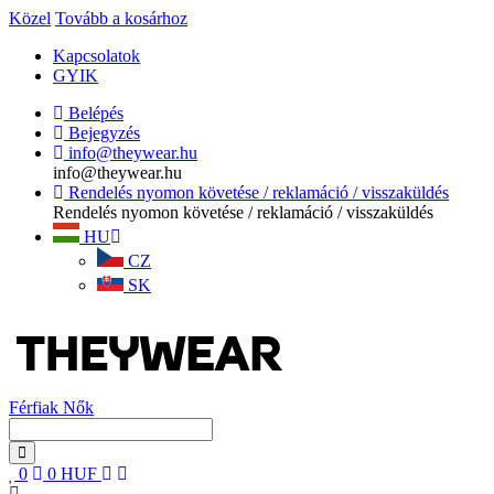
Közel
Tovább a kosárhoz
Kapcsolatok
GYIK
Belépés
Bejegyzés
info@theywear.hu
info@theywear.hu
Rendelés nyomon követése / reklamáció / visszaküldés
Rendelés nyomon követése / reklamáció / visszaküldés
HU
CZ
SK
Férfiak
Nők
0
0
HUF