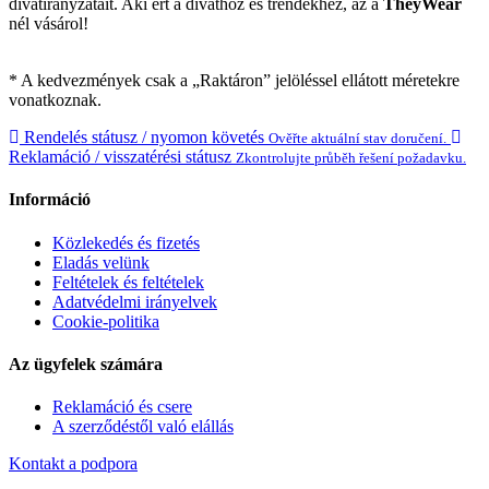
divatirányzatait. Aki ért a divathoz és trendekhez, az a
TheyWear
nél vásárol!
* A kedvezmények csak a „Raktáron” jelöléssel ellátott méretekre
vonatkoznak.
Rendelés státusz / nyomon követés
Ověřte aktuální stav doručení.
Reklamáció / visszatérési státusz
Zkontrolujte průběh řešení požadavku.
Információ
Közlekedés és fizetés
Eladás velünk
Feltételek és feltételek
Adatvédelmi irányelvek
Cookie-politika
Az ügyfelek számára
Reklamáció és csere
A szerződéstől való elállás
Kontakt a podpora