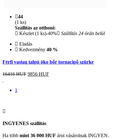
44
(1 ks)
Szállítás az otthoni:
Készlet (1 ks)
-40%
Szállítás 24 órán belül
Eladás
Kedvezmény
40 %
Férfi vastag talpú öko bőr tornacipő szürke
16416 HUF
9856
HUF
1
INGYENES szállítás
Ha több
mint 36 000 HUF
árut vásárolnak INGYEN.