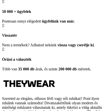
50 000 + ügyfelek
Pontosan ennyi elégedett
ügyfelünk
van már.
Visszatér
Nem a termékek? Adhatod nekünk
vissza vagy cserélje ki
.
Óriási a választék
Több van
35 000 db
áruk, és szinte
200 000 db
méretek.
Szereted az elegáns, stílusos férfi vagy női ruhákat? Pont ilyen
ruháink vannak számodra! Divatszakértőink olyan modern és
minőségi ruházatot választanak ki, amely tükrözi a világ aktuális