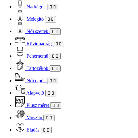
Nadrágok
Melegítő
Női szettek
Rövidnadrág
Fehérnemű
Tartozékok
Női cipők
Alapvető
Plusz méret
Muszlin
Eladás