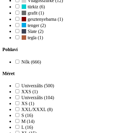
Világosszürke (12)
türkiz (6)
grafit (1)
gesztenyebarna (1)
tenger (2)
Slate (2)
tegla (1)
Pohlaví
Nők (666)
Méret
Univerzális (500)
XXS (1)
Univerzális (104)
XS (1)
XXL/XXXL (8)
S (16)
M (14)
L (16)