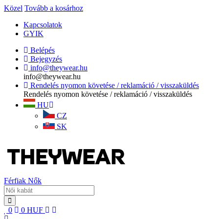
Közel
Tovább a kosárhoz
Kapcsolatok
GYIK
Belépés
Bejegyzés
info@theywear.hu
info@theywear.hu
Rendelés nyomon követése / reklamáció / visszaküldés
Rendelés nyomon követése / reklamáció / visszaküldés
HU
CZ
SK
Férfiak
Nők
0
0
HUF