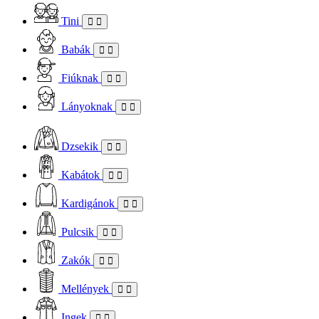
Tini
Babák
Fiúknak
Lányoknak
Dzsekik
Kabátok
Kardigánok
Pulcsik
Zakók
Mellények
Ingek