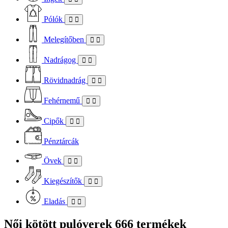
Pólók
Melegítőben
Nadrágog
Rövidnadrág
Fehérnemű
Cipők
Pénztárcák
Övek
Kiegészítők
Eladás
Női kötött pulóverek
666 termékek