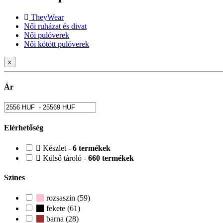
TheyWear
Női ruházat és divat
Női pulóverek
Női kötött pulóverek
x
Ár
Elérhetőség
Készlet -
6 termékek
Külső tároló -
660 termékek
Színes
rozsaszin (59)
fekete (61)
barna (28)