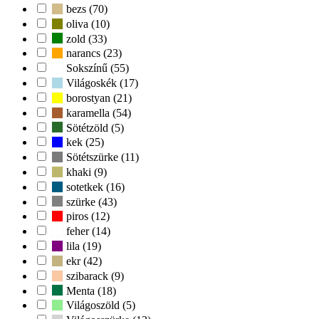
bezs (70)
oliva (10)
zold (33)
narancs (23)
Sokszínű (55)
Világoskék (17)
borostyan (21)
karamella (54)
Sötétzöld (5)
kek (25)
Sötétszürke (11)
khaki (9)
sotetkek (16)
szürke (43)
piros (12)
feher (14)
lila (19)
ekr (42)
szibarack (9)
Menta (18)
Világoszöld (5)