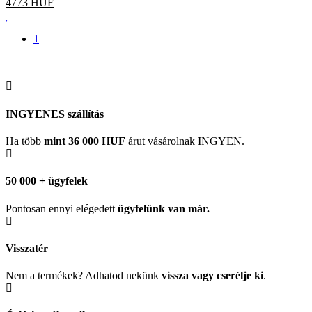
4773
HUF
1
INGYENES szállítás
Ha több
mint 36 000 HUF
árut vásárolnak INGYEN.
50 000 + ügyfelek
Pontosan ennyi elégedett
ügyfelünk
van már.
Visszatér
Nem a termékek? Adhatod nekünk
vissza vagy cserélje ki
.