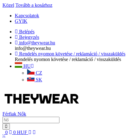
Közel
Tovább a kosárhoz
Kapcsolatok
GYIK
Belépés
Bejegyzés
info@theywear.hu
info@theywear.hu
Rendelés nyomon követése / reklamáció / visszaküldés
Rendelés nyomon követése / reklamáció / visszaküldés
HU
CZ
SK
Férfiak
Nők
0
0
HUF