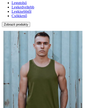
Legutolsó
Legkedveltebb
Legkisebbtől
Csökkenő
Zobrazit produkty