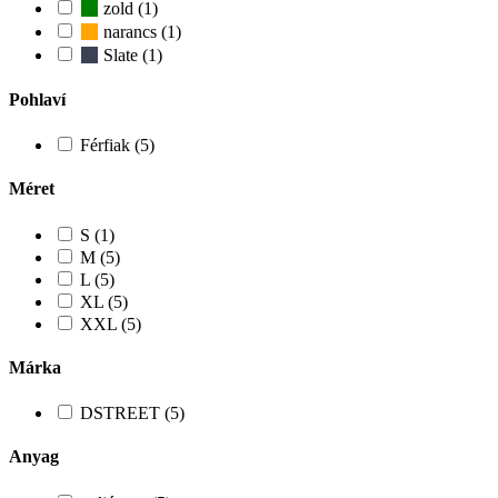
zold (1)
narancs (1)
Slate (1)
Pohlaví
Férfiak (5)
Méret
S (1)
M (5)
L (5)
XL (5)
XXL (5)
Márka
DSTREET (5)
Anyag