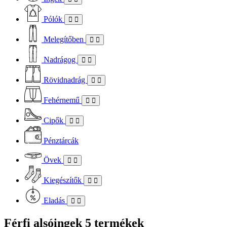
Pólók
Melegítőben
Nadrágog
Rövidnadrág
Fehérnemű
Cipők
Pénztárcák
Övek
Kiegészítők
Eladás
Férfi alsóingek
5 termékek