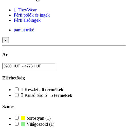
TheyWear
Férfi pólók és ingek
Férfi alsóingek
pamut trikó
x
Ár
Elérhetőség
Készlet -
0 termékek
Külső tároló -
5 termékek
Színes
borostyan (1)
Világoszöld (1)