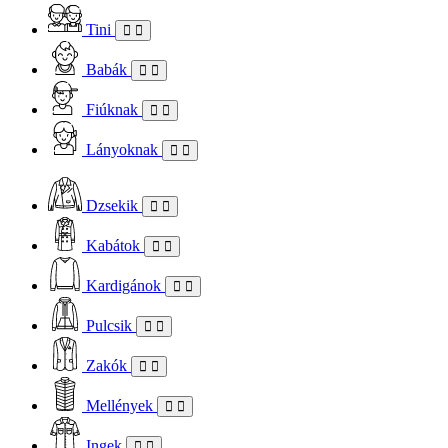
Tini
Babák
Fiúknak
Lányoknak
Dzsekik
Kabátok
Kardigánok
Pulcsik
Zakók
Mellények
Ingek