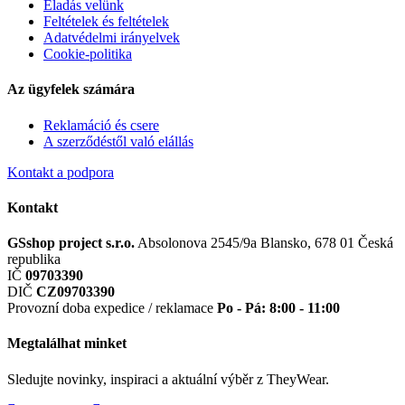
Eladás velünk
Feltételek és feltételek
Adatvédelmi irányelvek
Cookie-politika
Az ügyfelek számára
Reklamáció és csere
A szerződéstől való elállás
Kontakt a podpora
Kontakt
GSshop project s.r.o.
Absolonova 2545/9a
Blansko, 678 01
Česká
republika
IČ
09703390
DIČ
CZ09703390
Provozní doba expedice / reklamace
Po - Pá: 8:00 - 11:00
Megtalálhat minket
Sledujte novinky, inspiraci a aktuální výběr z TheyWear.