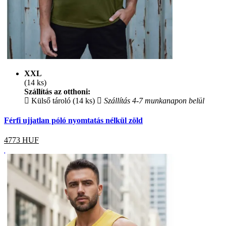
XXL
(14 ks)
Szállítás az otthoni:
Külső tároló (14 ks)
Szállítás 4-7 munkanapon belül
Férfi ujjatlan póló nyomtatás nélkül zöld
4773
HUF