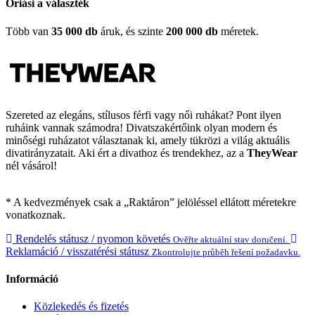
Óriási a választék
Több van
35 000 db
áruk, és szinte
200 000 db
méretek.
Szereted az elegáns, stílusos férfi vagy női ruhákat? Pont ilyen
ruháink vannak számodra! Divatszakértőink olyan modern és
minőségi ruházatot választanak ki, amely tükrözi a világ aktuális
divatirányzatait. Aki ért a divathoz és trendekhez, az a
TheyWear
nél vásárol!
* A kedvezmények csak a „Raktáron” jelöléssel ellátott méretekre
vonatkoznak.
Rendelés státusz / nyomon követés
Ověřte aktuální stav doručení.
Reklamáció / visszatérési státusz
Zkontrolujte průběh řešení požadavku.
Információ
Közlekedés és fizetés