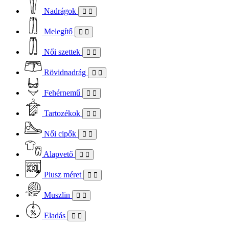
Nadrágok
Melegítő
Női szettek
Rövidnadrág
Fehérnemű
Tartozékok
Női cipők
Alapvető
Plusz méret
Muszlin
Eladás