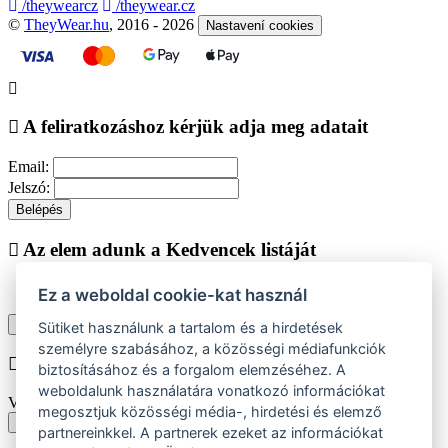
/theywearcz
/theywear.cz
©
TheyWear.hu
, 2016 - 2026
Nastavení cookies
A feliratkozáshoz kérjük adja meg adatait
Email:
Jelszó:
Belépés
Az elem adunk a Kedvencek listáját
Ez a weboldal cookie-kat használ
Vásárlás folytatása
Megjelenítése kedvencek listájához
Sütiket használunk a tartalom és a hirdetések
személyre szabásához, a közösségi médiafunkciók
Chyba při vkládání do košíku
biztosításához és a forgalom elemzéséhez. A
weboldalunk használatára vonatkozó információkat
Vyberte prosím velikost produktu
megosztjuk közösségi média-, hirdetési és elemző
Vissza a méretekhez
partnereinkkel. A partnerek ezeket az információkat