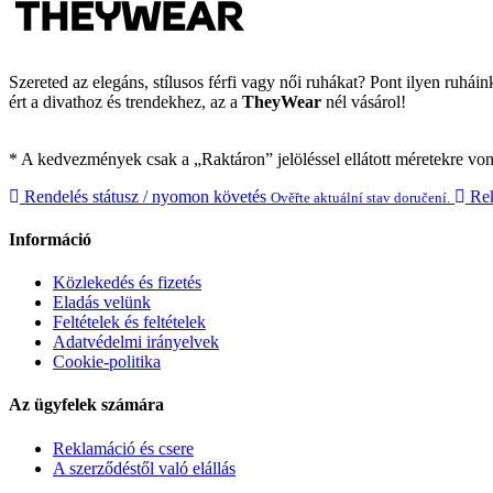
Szereted az elegáns, stílusos férfi vagy női ruhákat? Pont ilyen ruhá
ért a divathoz és trendekhez, az a
TheyWear
nél vásárol!
* A kedvezmények csak a „Raktáron” jelöléssel ellátott méretekre vo
Rendelés státusz / nyomon követés
Rek
Ověřte aktuální stav doručení.
Információ
Közlekedés és fizetés
Eladás velünk
Feltételek és feltételek
Adatvédelmi irányelvek
Cookie-politika
Az ügyfelek számára
Reklamáció és csere
A szerződéstől való elállás