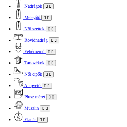
Nadrágok
Melegítő
Női szettek
Rövidnadrág
Fehérnemű
Tartozékok
Női cipők
Alapvető
Plusz méret
Muszlin
Eladás