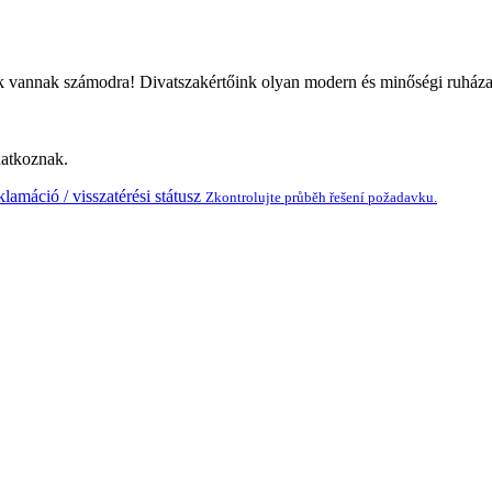
ink vannak számodra! Divatszakértőink olyan modern és minőségi ruházatot
natkoznak.
lamáció / visszatérési státusz
Zkontrolujte průběh řešení požadavku.