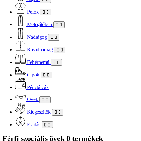
Pólók
Melegítőben
Nadrágog
Rövidnadrág
Fehérnemű
Cipők
Pénztárcák
Övek
Kiegészítők
Eladás
Férfi szociális övek
0 termékek