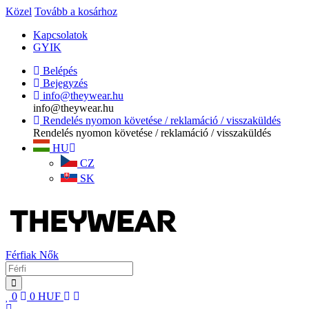
Közel
Tovább a kosárhoz
Kapcsolatok
GYIK
Belépés
Bejegyzés
info@theywear.hu
info@theywear.hu
Rendelés nyomon követése / reklamáció / visszaküldés
Rendelés nyomon követése / reklamáció / visszaküldés
HU
CZ
SK
Férfiak
Nők
0
0
HUF