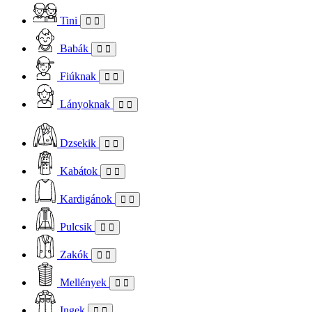
Tini
Babák
Fiúknak
Lányoknak
Dzsekik
Kabátok
Kardigánok
Pulcsik
Zakók
Mellények
Ingek