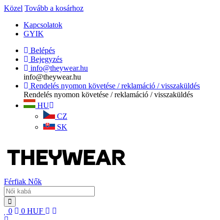
Közel
Tovább a kosárhoz
Kapcsolatok
GYIK
Belépés
Bejegyzés
info@theywear.hu
info@theywear.hu
Rendelés nyomon követése / reklamáció / visszaküldés
Rendelés nyomon követése / reklamáció / visszaküldés
HU
CZ
SK
Férfiak
Nők
0
0
HUF