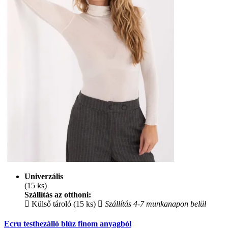
Univerzális
(15 ks)
Szállítás az otthoni:
Külső tároló (15 ks)
Szállítás 4-7 munkanapon belül
Ecru testhezálló blúz finom anyagból