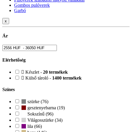
Gombos pulóverek
Garbó
x
Ár
Elérhetőség
Készlet -
20 termékek
Külső tároló -
1400 termékek
Színes
szürke (76)
gesztenyebarna (19)
Sokszínű (96)
Világosszürke (34)
lila (66)