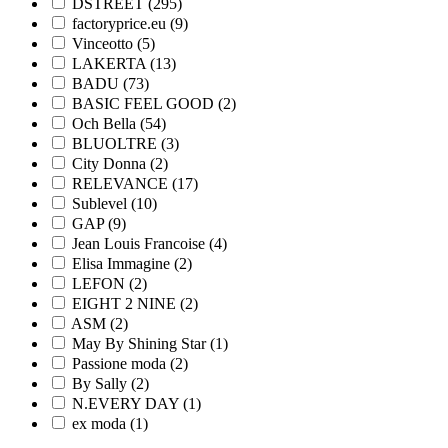
DSTREET (295)
factoryprice.eu (9)
Vinceotto (5)
LAKERTA (13)
BADU (73)
BASIC FEEL GOOD (2)
Och Bella (54)
BLUOLTRE (3)
City Donna (2)
RELEVANCE (17)
Sublevel (10)
GAP (9)
Jean Louis Francoise (4)
Elisa Immagine (2)
LEFON (2)
EIGHT 2 NINE (2)
ASM (2)
May By Shining Star (1)
Passione moda (2)
By Sally (2)
N.EVERY DAY (1)
ex moda (1)