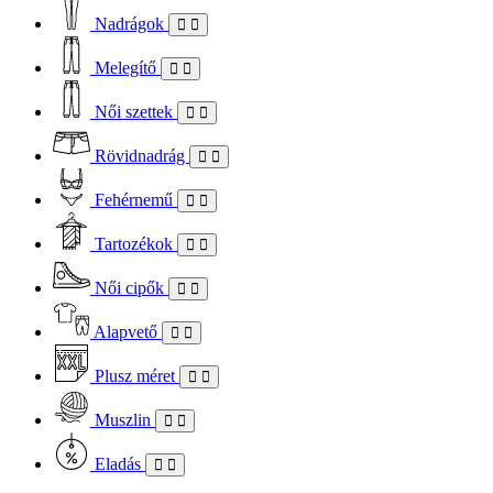
Nadrágok
Melegítő
Női szettek
Rövidnadrág
Fehérnemű
Tartozékok
Női cipők
Alapvető
Plusz méret
Muszlin
Eladás