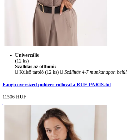
Univerzális
(12 ks)
Szállítás az otthoni:
Külső tároló (12 ks)
Szállítás 4-7 munkanapon belül
Fango oversized pulóver rollóval a RUE PARIS-tól
11506
HUF