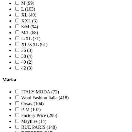
M (99)
L (103)
XL (40)
XXL (3)
S/M (94)
M/L (68)
L/XL (71)
XL/XXL (61)
36 (3)
38 (4)
40 (2)
42 (3)
Márka
ITALY MODA (72)
Wool Fashion Italia (418)
Orsay (104)
P-M (107)
Factory Price (296)
Mayflies (14)
RUE PARIS (148)