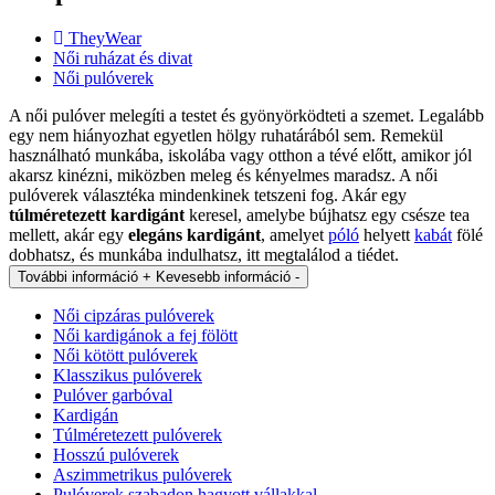
TheyWear
Női ruházat és divat
Női pulóverek
A női pulóver melegíti a testet és gyönyörködteti a szemet. Legalább
egy nem hiányozhat egyetlen hölgy ruhatárából sem. Remekül
használható munkába, iskolába vagy otthon a tévé előtt, amikor jól
akarsz kinézni, miközben meleg és kényelmes maradsz. A női
pulóverek választéka mindenkinek tetszeni fog. Akár egy
túlméretezett kardigánt
keresel, amelybe bújhatsz egy csésze tea
mellett, akár egy
elegáns kardigánt
, amelyet
póló
helyett
kabát
fölé
dobhatsz, és munkába indulhatsz, itt megtalálod a tiédet.
További információ +
Kevesebb információ -
Női cipzáras pulóverek
Női kardigánok a fej fölött
Női kötött pulóverek
Klasszikus pulóverek
Pulóver garbóval
Kardigán
Túlméretezett pulóverek
Hosszú pulóverek
Aszimmetrikus pulóverek
Pulóverek szabadon hagyott vállakkal