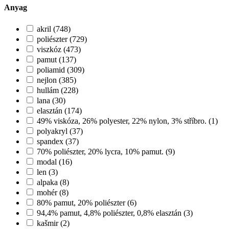
Anyag
akril (748)
poliészter (729)
viszkóz (473)
pamut (137)
poliamid (309)
nejlon (385)
hullám (228)
lana (30)
elasztán (174)
49% viskóza, 26% polyester, 22% nylon, 3% stříbro. (1)
polyakryl (37)
spandex (37)
70% poliészter, 20% lycra, 10% pamut. (9)
modal (16)
len (3)
alpaka (8)
mohér (8)
80% pamut, 20% poliészter (6)
94,4% pamut, 4,8% poliészter, 0,8% elasztán (3)
kašmir (2)