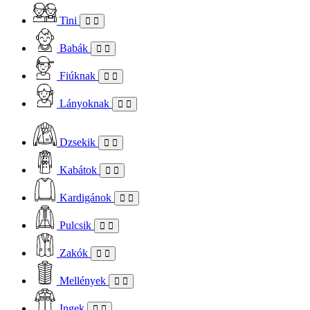
Tini
Babák
Fiúknak
Lányoknak
Dzsekik
Kabátok
Kardigánok
Pulcsik
Zakók
Mellények
Ingek