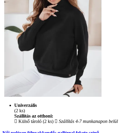
Univerzális
(2 ks)
Szállítás az otthoni:
Külső tároló (2 ks)
Szállítás 4-7 munkanapon belül
Női pulóver félnyakkendős gallérral fekete színű