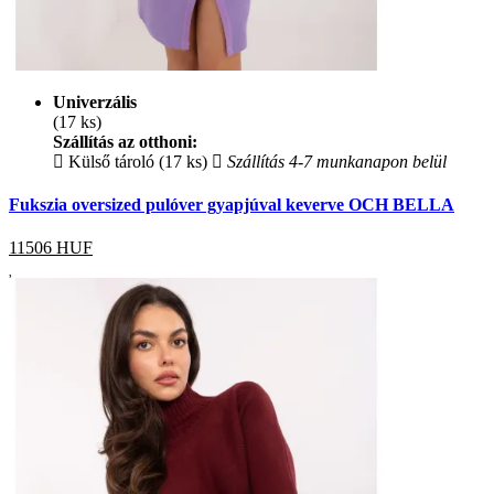
Univerzális
(17 ks)
Szállítás az otthoni:
Külső tároló (17 ks)
Szállítás 4-7 munkanapon belül
Fukszia oversized pulóver gyapjúval keverve OCH BELLA
11506
HUF