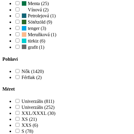
Menta (25)
Vínová (2)
Petrolejová (1)
Sötétzöld (9)
tenger (3)
Meruňková (1)
türkiz (6)
grafit (1)
Pohlaví
Nők (1420)
Férfiak (2)
Méret
Univerzális (811)
Univerzális (252)
XXL/XXXL (30)
XS (21)
XXS (6)
S (78)