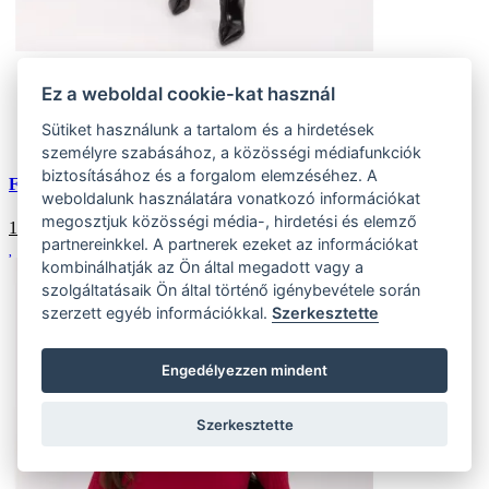
Univerzális
Ez a weboldal cookie-kat használ
(4 ks)
Szállítás az otthoni:
Sütiket használunk a tartalom és a hirdetések
Külső tároló (4 ks)
Szállítás 4-7 munkanapon belül
személyre szabásához, a közösségi médiafunkciók
biztosításához és a forgalom elemzéséhez. A
Fekete és ecru női oversized pulóver felirattal
weboldalunk használatára vonatkozó információkat
megosztjuk közösségi média-, hirdetési és elemző
15341
HUF
partnereinkkel. A partnerek ezeket az információkat
kombinálhatják az Ön által megadott vagy a
szolgáltatásaik Ön által történő igénybevétele során
szerzett egyéb információkkal.
Szerkesztette
Engedélyezzen mindent
Szerkesztette