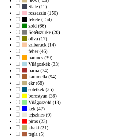
bezs (146)
Slate (11)
rozsaszin (150)
fekete (154)
zold (66)
Sötétszürke (20)
oliva (17)
szibarack (14)
feher (46)
narancs (39)
Világoskék (33)
barna (74)
karamella (94)
ekr (68)
sotetkek (25)
borostyan (36)
Világoszöld (13)
kek (47)
tejszines (9)
piros (23)
khaki (21)
tegla (5)