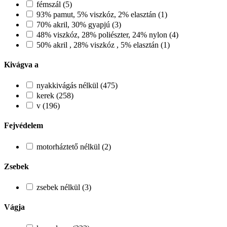
fémszál (5)
93% pamut, 5% viszkóz, 2% elasztán (1)
70% akril, 30% gyapjú (3)
48% viszkóz, 28% poliészter, 24% nylon (4)
50% akril , 28% viszkóz , 5% elasztán (1)
Kivágva a
nyakkivágás nélkül (475)
kerek (258)
v (196)
Fejvédelem
motorháztető nélkül (2)
Zsebek
zsebek nélkül (3)
Vágja