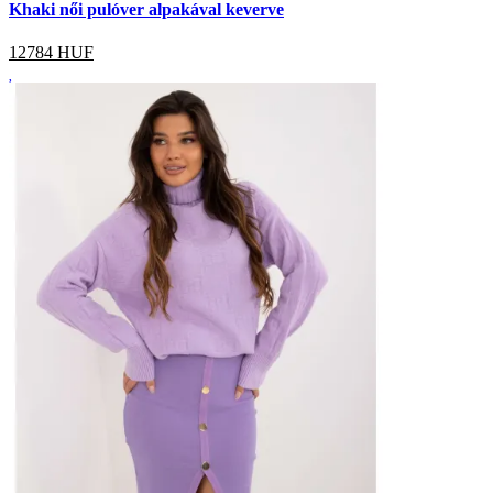
Khaki női pulóver alpakával keverve
12784
HUF