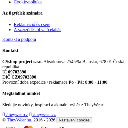
Cookie-politika
Az ügyfelek számára
Reklamáció és csere
A szerződéstől való elállás
Kontakt a podpora
Kontakt
GSshop project s.r.o.
Absolonova 2545/9a
Blansko, 678 01
Česká
republika
IČ
09703390
DIČ
CZ09703390
Provozní doba expedice / reklamace
Po - Pá: 8:00 - 11:00
Megtalálhat minket
Sledujte novinky, inspiraci a aktuální výběr z TheyWear.
/theywearcz
/theywear.cz
©
TheyWear.hu
, 2016 - 2026
Nastavení cookies