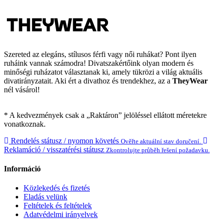
Szereted az elegáns, stílusos férfi vagy női ruhákat? Pont ilyen
ruháink vannak számodra! Divatszakértőink olyan modern és
minőségi ruházatot választanak ki, amely tükrözi a világ aktuális
divatirányzatait. Aki ért a divathoz és trendekhez, az a
TheyWear
nél vásárol!
* A kedvezmények csak a „Raktáron” jelöléssel ellátott méretekre
vonatkoznak.
Rendelés státusz / nyomon követés
Ověřte aktuální stav doručení.
Reklamáció / visszatérési státusz
Zkontrolujte průběh řešení požadavku.
Információ
Közlekedés és fizetés
Eladás velünk
Feltételek és feltételek
Adatvédelmi irányelvek