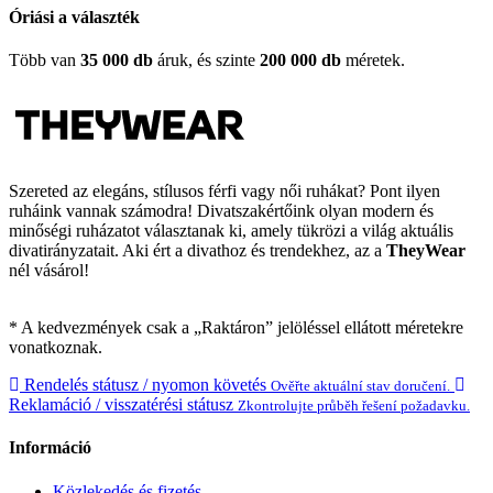
Óriási a választék
Több van
35 000 db
áruk, és szinte
200 000 db
méretek.
Szereted az elegáns, stílusos férfi vagy női ruhákat? Pont ilyen
ruháink vannak számodra! Divatszakértőink olyan modern és
minőségi ruházatot választanak ki, amely tükrözi a világ aktuális
divatirányzatait. Aki ért a divathoz és trendekhez, az a
TheyWear
nél vásárol!
* A kedvezmények csak a „Raktáron” jelöléssel ellátott méretekre
vonatkoznak.
Rendelés státusz / nyomon követés
Ověřte aktuální stav doručení.
Reklamáció / visszatérési státusz
Zkontrolujte průběh řešení požadavku.
Információ
Közlekedés és fizetés