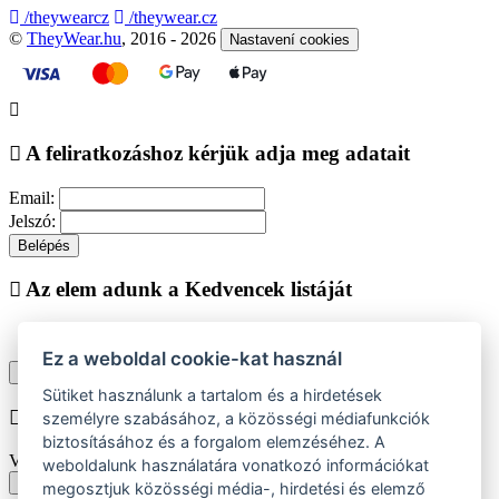
/theywearcz
/theywear.cz
©
TheyWear.hu
, 2016 - 2026
Nastavení cookies
A feliratkozáshoz kérjük adja meg adatait
Email:
Jelszó:
Belépés
Az elem adunk a Kedvencek listáját
Ez a weboldal cookie-kat használ
Vásárlás folytatása
Megjelenítése kedvencek listájához
Sütiket használunk a tartalom és a hirdetések
Chyba při vkládání do košíku
személyre szabásához, a közösségi médiafunkciók
biztosításához és a forgalom elemzéséhez. A
Vyberte prosím velikost produktu
weboldalunk használatára vonatkozó információkat
Vissza a méretekhez
megosztjuk közösségi média-, hirdetési és elemző