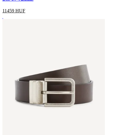
11459
HUF