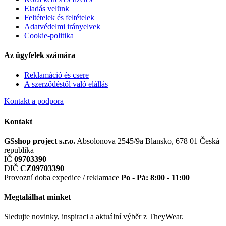
Eladás velünk
Feltételek és feltételek
Adatvédelmi irányelvek
Cookie-politika
Az ügyfelek számára
Reklamáció és csere
A szerződéstől való elállás
Kontakt a podpora
Kontakt
GSshop project s.r.o.
Absolonova 2545/9a
Blansko, 678 01
Česká
republika
IČ
09703390
DIČ
CZ09703390
Provozní doba expedice / reklamace
Po - Pá: 8:00 - 11:00
Megtalálhat minket
Sledujte novinky, inspiraci a aktuální výběr z TheyWear.