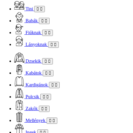
Tini
Babák
Fiúknak
Lányoknak
Dzsekik
Kabátok
Kardigánok
Pulcsik
Zakók
Mellények
Ingek