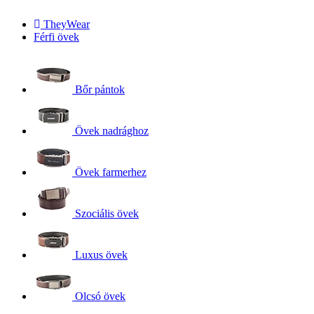
TheyWear
Férfi övek
Bőr pántok
Övek nadrághoz
Övek farmerhez
Szociális övek
Luxus övek
Olcsó övek