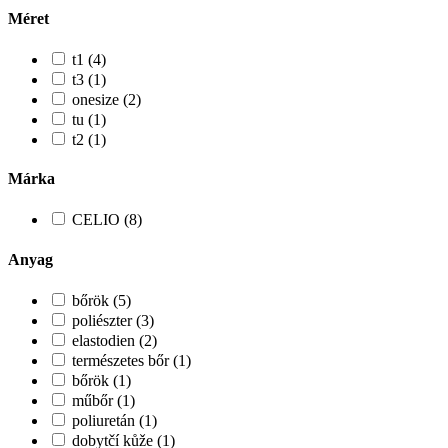
Méret
t1 (4)
t3 (1)
onesize (2)
tu (1)
t2 (1)
Márka
CELIO (8)
Anyag
bőrök (5)
poliészter (3)
elastodien (2)
természetes bőr (1)
bőrök (1)
műbőr (1)
poliuretán (1)
dobytčí kůže (1)