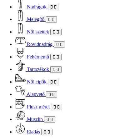
Nadrágok
Melegítő
Női szettek
Rövidnadrág
Fehérnemű
Tartozékok
Női cipők
Alapvető
Plusz méret
Muszlin
Eladás