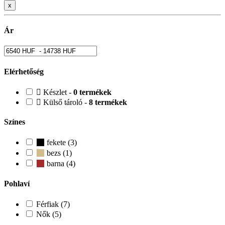
x
Ár
Elérhetőség
Készlet -
0 termékek
Külső tároló -
8 termékek
Színes
fekete (3)
bezs (1)
barna (4)
Pohlaví
Férfiak (7)
Nők (5)