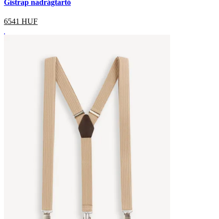
Gistrap nadrágtartó
6541
HUF