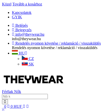
Közel
Tovább a kosárhoz
Kapcsolatok
GYIK
Belépés
Bejegyzés
info@theywear.hu
info@theywear.hu
Rendelés nyomon követése / reklamáció / visszaküldés
Rendelés nyomon követése / reklamáció / visszaküldés
HU
CZ
SK
Férfiak
Nők
0
0
HUF