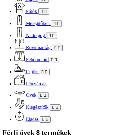
Pólók
Melegítőben
Nadrágog
Rövidnadrág
Fehérnemű
Cipők
Pénztárcák
Övek
Kiegészítők
Eladás
Férfi övek
8 termékek