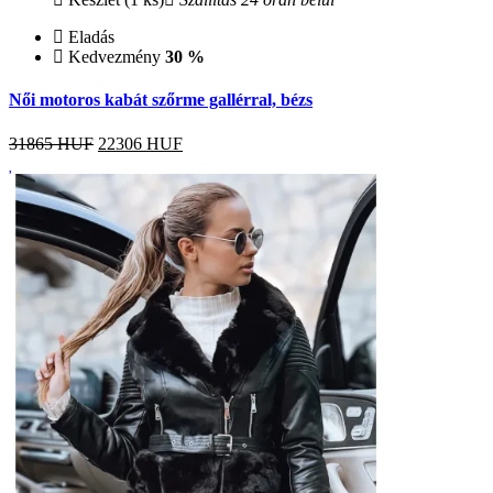
Eladás
Kedvezmény
30 %
Női motoros kabát szőrme gallérral, bézs
31865 HUF
22306
HUF