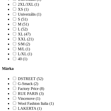
2XL/3XL (1)
XS (1)
Univerzális (1)
S (51)
M (51)
L (52)
XL (47)
XXL (21)
S/M (2)
M/L (1)
L/XL (1)
40 (1)
Márka
DSTREET (52)
G-Smack (2)
Factory Price (8)
RUE PARIS (3)
Vincenove (1)
Wool Fashion Italia (1)
LAKERTA (1)