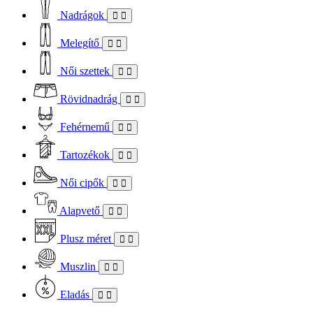
Nadrágok
Melegítő
Női szettek
Rövidnadrág
Fehérnemű
Tartozékok
Női cipők
Alapvető
Plusz méret
Muszlin
Eladás