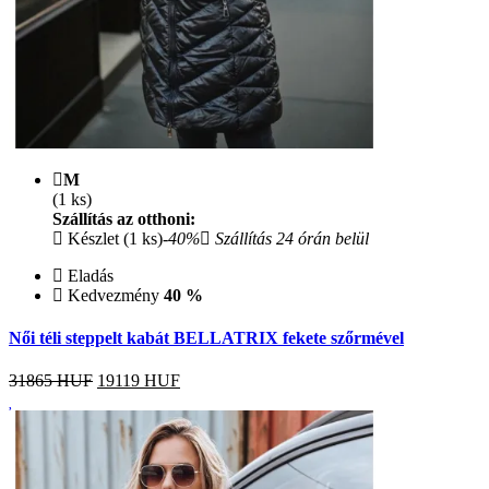
M
(1 ks)
Szállítás az otthoni:
Készlet (1 ks)
-40%
Szállítás 24 órán belül
Eladás
Kedvezmény
40 %
Női téli steppelt kabát BELLATRIX fekete szőrmével
31865 HUF
19119
HUF