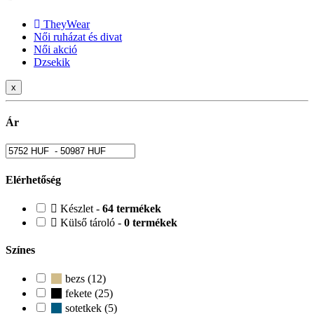
TheyWear
Női ruházat és divat
Női akció
Dzsekik
x
Ár
Elérhetőség
Készlet -
64 termékek
Külső tároló -
0 termékek
Színes
bezs (12)
fekete (25)
sotetkek (5)