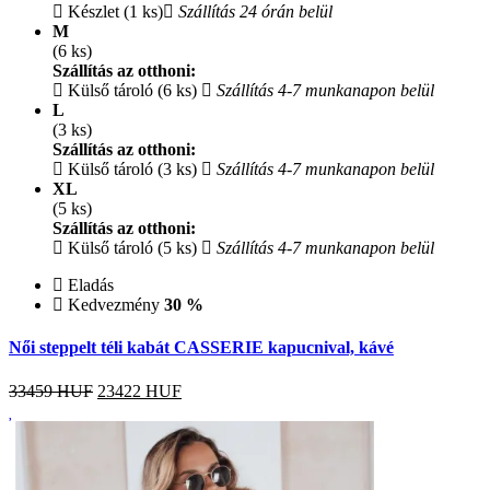
Készlet (1 ks)
Szállítás 24 órán belül
M
(6 ks)
Szállítás az otthoni:
Külső tároló (6 ks)
Szállítás 4-7 munkanapon belül
L
(3 ks)
Szállítás az otthoni:
Külső tároló (3 ks)
Szállítás 4-7 munkanapon belül
XL
(5 ks)
Szállítás az otthoni:
Külső tároló (5 ks)
Szállítás 4-7 munkanapon belül
Eladás
Kedvezmény
30 %
Női steppelt téli kabát CASSERIE kapucnival, kávé
33459 HUF
23422
HUF