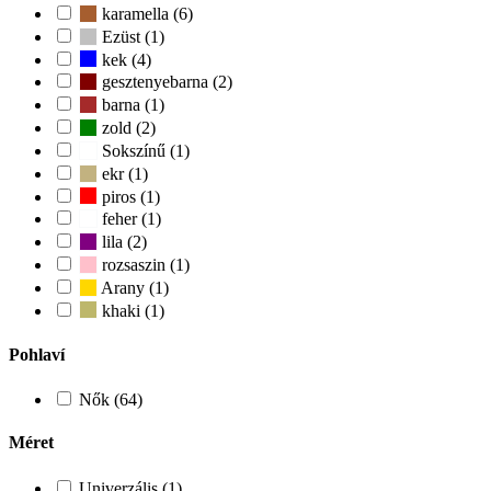
karamella (6)
Ezüst (1)
kek (4)
gesztenyebarna (2)
barna (1)
zold (2)
Sokszínű (1)
ekr (1)
piros (1)
feher (1)
lila (2)
rozsaszin (1)
Arany (1)
khaki (1)
Pohlaví
Nők (64)
Méret
Univerzális (1)