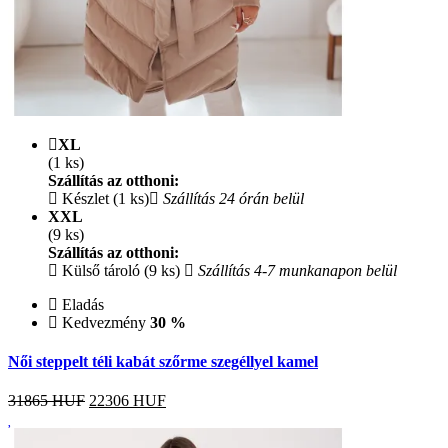
XL
(1 ks)
Szállítás az otthoni:
Készlet (1 ks)
Szállítás 24 órán belül
XXL
(9 ks)
Szállítás az otthoni:
Külső tároló (9 ks)
Szállítás 4-7 munkanapon belül
Eladás
Kedvezmény
30 %
Női steppelt téli kabát szőrme szegéllyel kamel
31865 HUF
22306
HUF