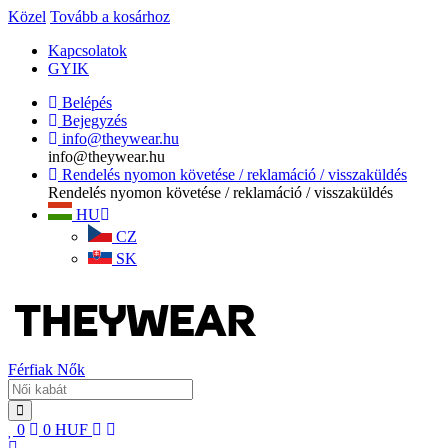
Közel
Tovább a kosárhoz
Kapcsolatok
GYIK
Belépés
Bejegyzés
info@theywear.hu
info@theywear.hu
Rendelés nyomon követése / reklamáció / visszaküldés
Rendelés nyomon követése / reklamáció / visszaküldés
HU
CZ
SK
Férfiak
Nők
0
0
HUF