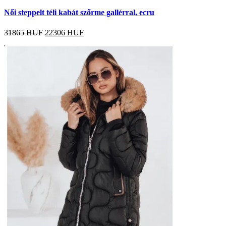
Női steppelt téli kabát szőrme gallérral, ecru
31865 HUF
22306
HUF