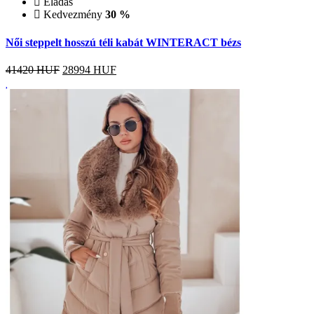
Eladás
Kedvezmény
30 %
Női steppelt hosszú téli kabát WINTERACT bézs
41420 HUF
28994
HUF