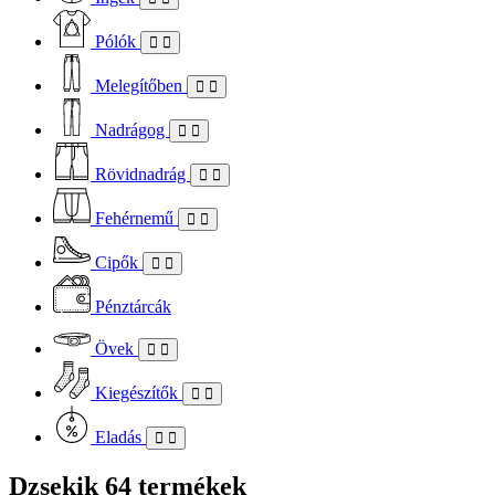
Pólók
Melegítőben
Nadrágog
Rövidnadrág
Fehérnemű
Cipők
Pénztárcák
Övek
Kiegészítők
Eladás
Dzsekik
64 termékek