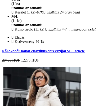
(1 ks)
Szállítás az otthoni:
Készlet (1 ks)
-40%
Szállítás 24 órán belül
M/L
(11 ks)
Szállítás az otthoni:
Külső tároló (11 ks)
Szállítás 4-7 munkanapon belül
Eladás
Kedvezmény
40 %
Női ökobőr kabát elasztikus derékszíjjal SET fekete
20455 HUF
12273
HUF