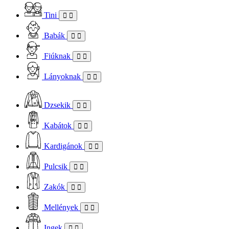
Tini
Babák
Fiúknak
Lányoknak
Dzsekik
Kabátok
Kardigánok
Pulcsik
Zakók
Mellények
Ingek