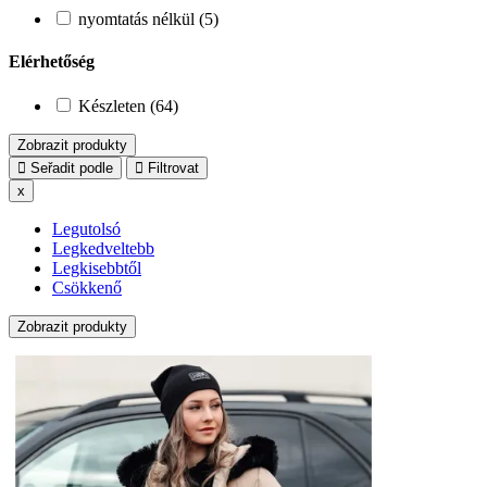
nyomtatás nélkül (5)
Elérhetőség
Készleten (64)
Zobrazit produkty
Seřadit podle
Filtrovat
x
Legutolsó
Legkedveltebb
Legkisebbtől
Csökkenő
Zobrazit produkty