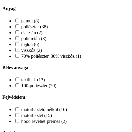
Anyag
pamut (8)
poliészter (38)
elasztán (2)
poliuretán (8)
nejlon (6)
viszkóz (2)
70% poliészter, 30% viszkóz (1)
Bélés anyaga
textiliak (13)
100-polieszter (20)
Fejvédelem
motorháztető nélkül (16)
motorhaztet (15)
hood-levehet-premes (2)