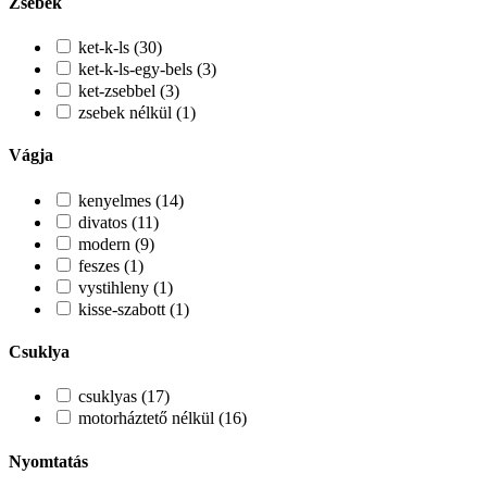
Zsebek
ket-k-ls (30)
ket-k-ls-egy-bels (3)
ket-zsebbel (3)
zsebek nélkül (1)
Vágja
kenyelmes (14)
divatos (11)
modern (9)
feszes (1)
vystihleny (1)
kisse-szabott (1)
Csuklya
csuklyas (17)
motorháztető nélkül (16)
Nyomtatás