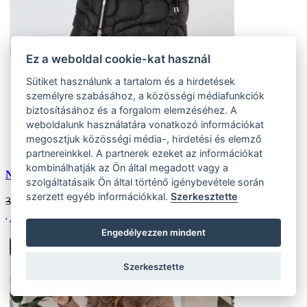
Ez a weboldal cookie-kat használ
L
Sütiket használunk a tartalom és a hirdetések
(1 ks)
személyre szabásához, a közösségi médiafunkciók
Szállítás az otthoni:
biztosításához és a forgalom elemzéséhez. A
Készlet (1 ks)
Szállítás 24 órán belül
weboldalunk használatára vonatkozó információkat
Eladás
megosztjuk közösségi média-, hirdetési és elemző
Kedvezmény
30 %
partnereinkkel. A partnerek ezeket az információkat
kombinálhatják az Ön által megadott vagy a
Női steppelt téli kabát VIRELIA kapucnival, fekete
szolgáltatásaik Ön által történő igénybevétele során
szerzett egyéb információkkal.
Szerkesztette
33459 HUF
23422
HUF
Engedélyezzen mindent
Szerkesztette