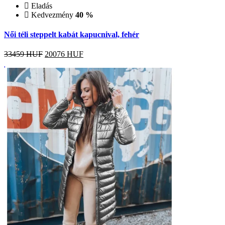
Eladás
Kedvezmény
40 %
Női téli steppelt kabát kapucnival, fehér
33459 HUF
20076
HUF