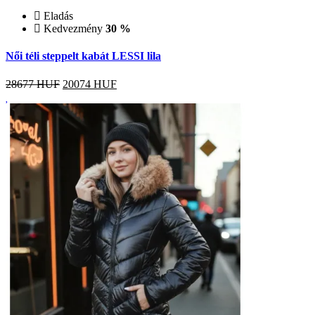
Eladás
Kedvezmény
30 %
Női téli steppelt kabát LESSI lila
28677 HUF
20074
HUF