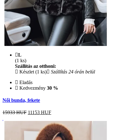
L
(1 ks)
Szállítás az otthoni:
Készlet (1 ks)
Szállítás 24 órán belül
Eladás
Kedvezmény
30 %
Női bunda, fekete
15933 HUF
11153
HUF