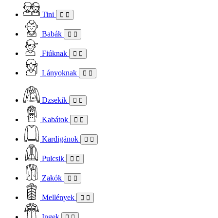
Tini
Babák
Fiúknak
Lányoknak
Dzsekik
Kabátok
Kardigánok
Pulcsik
Zakók
Mellények
Ingek