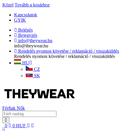
Közel
Tovább a kosárhoz
Kapcsolatok
GYIK
Belépés
Bejegyzés
info@theywear.hu
info@theywear.hu
Rendelés nyomon követése / reklamáció / visszaküldés
Rendelés nyomon követése / reklamáció / visszaküldés
HU
CZ
SK
Férfiak
Nők
0
0
HUF