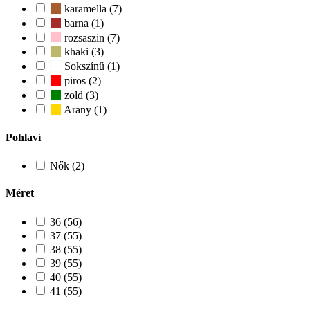
karamella (7)
barna (1)
rozsaszin (7)
khaki (3)
Sokszínű (1)
piros (2)
zold (3)
Arany (1)
Pohlaví
Nők (2)
Méret
36 (56)
37 (55)
38 (55)
39 (55)
40 (55)
41 (55)