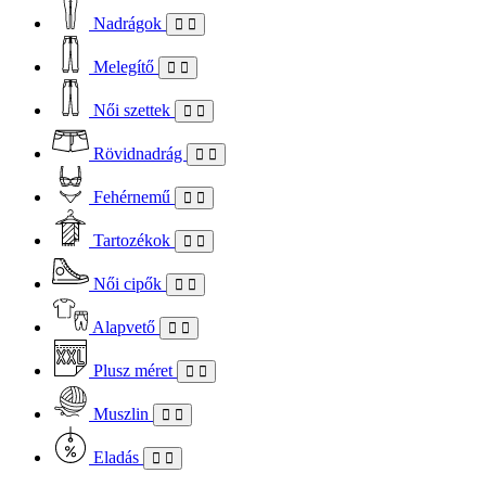
Nadrágok
Melegítő
Női szettek
Rövidnadrág
Fehérnemű
Tartozékok
Női cipők
Alapvető
Plusz méret
Muszlin
Eladás