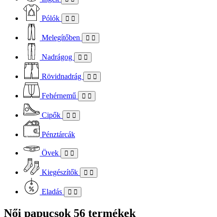
Pólók
Melegítőben
Nadrágog
Rövidnadrág
Fehérnemű
Cipők
Pénztárcák
Övek
Kiegészítők
Eladás
Női papucsok
56 termékek