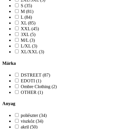
S (35)
M (81)
L (84)
XL (85)
XXL (45)
3XL (5)
M/L (3)
L/XL (3)
XL/XXL (3)
Márka
DSTREET (87)
EDOTI (1)
Ombre Clothing (2)
OTHER (1)
Anyag
poliészter (34)
viszkóz (34)
akril (50)