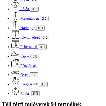
Pólók
Melegítőben
Nadrágog
Rövidnadrág
Fehérnemű
Cipők
Pénztárcák
Övek
Kiegészítők
Eladás
Téli férfi pulóverek
94 termékek