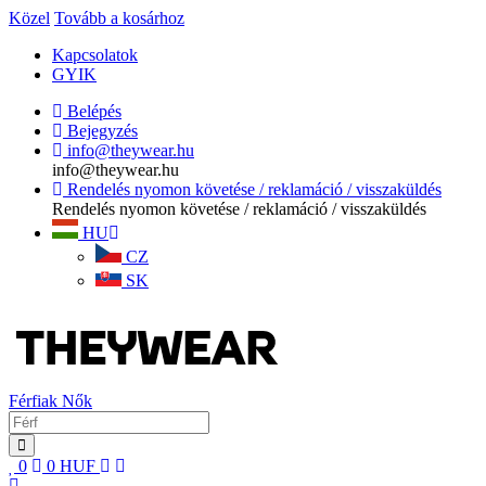
Közel
Tovább a kosárhoz
Kapcsolatok
GYIK
Belépés
Bejegyzés
info@theywear.hu
info@theywear.hu
Rendelés nyomon követése / reklamáció / visszaküldés
Rendelés nyomon követése / reklamáció / visszaküldés
HU
CZ
SK
Férfiak
Nők
0
0
HUF