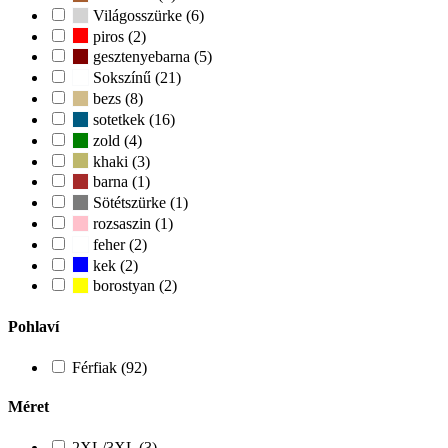
Világosszürke (6)
piros (2)
gesztenyebarna (5)
Sokszínű (21)
bezs (8)
sotetkek (16)
zold (4)
khaki (3)
barna (1)
Sötétszürke (1)
rozsaszin (1)
feher (2)
kek (2)
borostyan (2)
Pohlaví
Férfiak (92)
Méret
2XL/3XL (3)