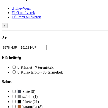
TheyWear
Férfi pulóverek
Téli férfi pulóverek
x
Ár
Elérhetőség
Készlet -
7 termékek
Külső tároló -
85 termékek
Színes
Slate (8)
szürke (1)
fekete (21)
karamella (8)