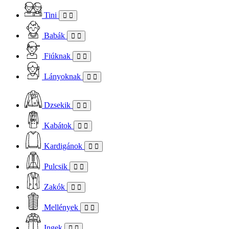
Tini
Babák
Fiúknak
Lányoknak
Dzsekik
Kabátok
Kardigánok
Pulcsik
Zakók
Mellények
Ingek