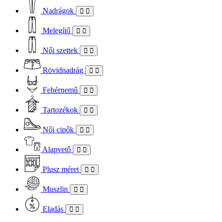
Nadrágok
Melegítő
Női szettek
Rövidnadrág
Fehérnemű
Tartozékok
Női cipők
Alapvető
Plusz méret
Muszlin
Eladás