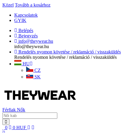
Közel
Tovább a kosárhoz
Kapcsolatok
GYIK
Belépés
Bejegyzés
info@theywear.hu
info@theywear.hu
Rendelés nyomon követése / reklamáció / visszaküldés
Rendelés nyomon követése / reklamáció / visszaküldés
HU
CZ
SK
Férfiak
Nők
0
0
HUF