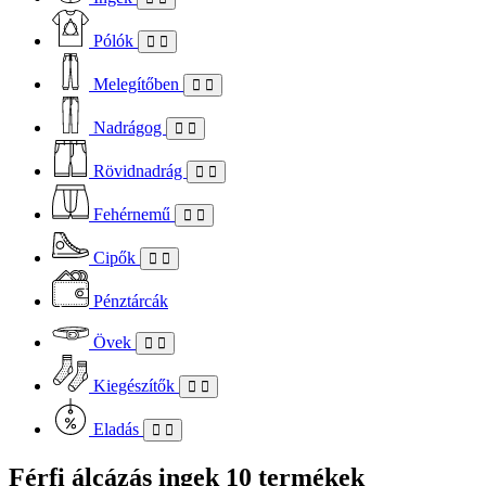
Pólók
Melegítőben
Nadrágog
Rövidnadrág
Fehérnemű
Cipők
Pénztárcák
Övek
Kiegészítők
Eladás
Férfi álcázás ingek
10 termékek