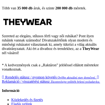
Több van
35 000 db
áruk, és szinte
200 000 db
méretek.
Szereted az elegáns, stílusos férfi vagy női ruhákat? Pont ilyen
ruháink vannak számodra! Divatszakértőink olyan modern és
minőségi ruházatot választanak ki, amely tükrözi a világ aktuális
divatirányzatait. Aki ért a divathoz és trendekhez, az a
TheyWear
nél vásárol!
* A kedvezmények csak a „Raktáron” jelöléssel ellátott méretekre
vonatkoznak.
Rendelés státusz / nyomon követés
Ověřte aktuální stav doručení.
Reklamáció / visszatérési státusz
Zkontrolujte průběh řešení požadavku.
Információ
Közlekedés és fizetés
Eladás velünk