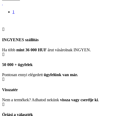
1
INGYENES szállítás
Ha több
mint 36 000 HUF
árut vásárolnak INGYEN.
50 000 + ügyfelek
Pontosan ennyi elégedett
ügyfelünk
van már.
Visszatér
Nem a termékek? Adhatod nekünk
vissza vagy cserélje ki
.
Óriási a választék