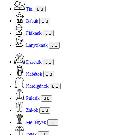
Tini
Babák
Fiúknak
Lányoknak
Dzsekik
Kabátok
Kardigánok
Pulcsik
Zakók
Mellények
Ingek