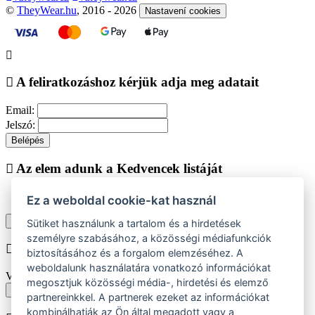
©
TheyWear.hu
, 2016 - 2026
Nastavení cookies
A feliratkozáshoz kérjük adja meg adatait
Email:
Jelszó:
Belépés
Az elem adunk a Kedvencek listáját
Ez a weboldal cookie-kat használ
Vásárlás folytatása
Megjelenítése kedvencek listájához
Sütiket használunk a tartalom és a hirdetések
személyre szabásához, a közösségi médiafunkciók
Chyba při vkládání do košíku
biztosításához és a forgalom elemzéséhez. A
weboldalunk használatára vonatkozó információkat
Vyberte prosím velikost produktu
megosztjuk közösségi média-, hirdetési és elemző
Vissza a méretekhez
partnereinkkel. A partnerek ezeket az információkat
kombinálhatják az Ön által megadott vagy a