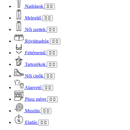
Nadrágok
Melegítő
Női szettek
Rövidnadrág
Fehérnemű
Tartozékok
Női cipők
Alapvető
Plusz méret
Muszlin
Eladás