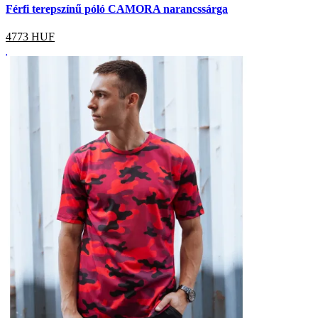
Férfi terepszínű póló CAMORA narancssárga
4773
HUF