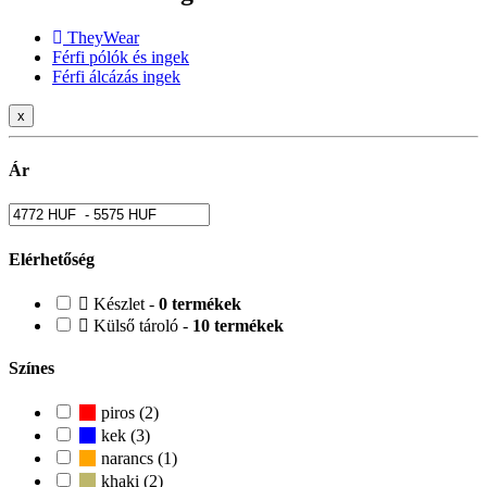
TheyWear
Férfi pólók és ingek
Férfi álcázás ingek
x
Ár
Elérhetőség
Készlet -
0 termékek
Külső tároló -
10 termékek
Színes
piros (2)
kek (3)
narancs (1)
khaki (2)