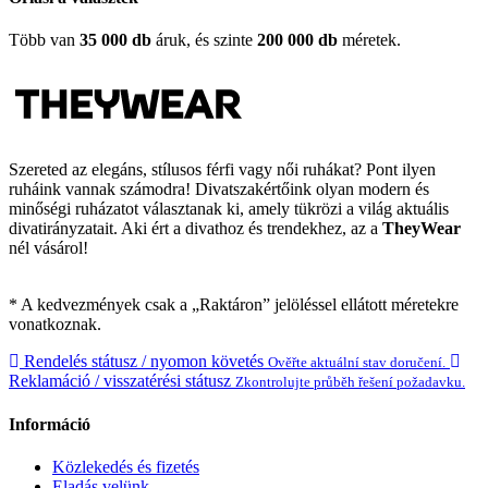
Több van
35 000 db
áruk, és szinte
200 000 db
méretek.
Szereted az elegáns, stílusos férfi vagy női ruhákat? Pont ilyen
ruháink vannak számodra! Divatszakértőink olyan modern és
minőségi ruházatot választanak ki, amely tükrözi a világ aktuális
divatirányzatait. Aki ért a divathoz és trendekhez, az a
TheyWear
nél vásárol!
* A kedvezmények csak a „Raktáron” jelöléssel ellátott méretekre
vonatkoznak.
Rendelés státusz / nyomon követés
Ověřte aktuální stav doručení.
Reklamáció / visszatérési státusz
Zkontrolujte průběh řešení požadavku.
Információ
Közlekedés és fizetés
Eladás velünk