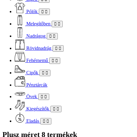
Pólók
Melegítőben
Nadrágog
Rövidnadrág
Fehérnemű
Cipők
Pénztárcák
Övek
Kiegészítők
Eladás
Plusz méret
8 termékek