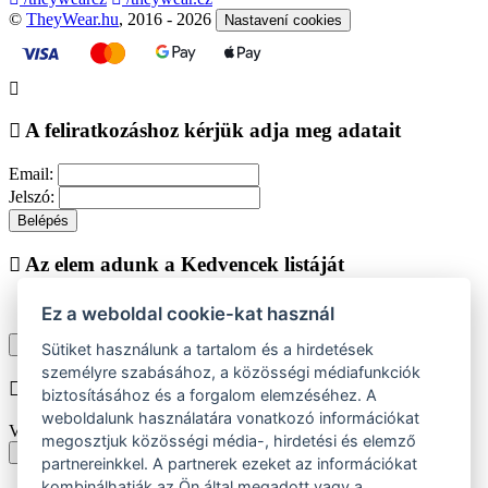
©
TheyWear.hu
, 2016 - 2026
Nastavení cookies
A feliratkozáshoz kérjük adja meg adatait
Email:
Jelszó:
Belépés
Az elem adunk a Kedvencek listáját
Ez a weboldal cookie-kat használ
Vásárlás folytatása
Megjelenítése kedvencek listájához
Sütiket használunk a tartalom és a hirdetések
személyre szabásához, a közösségi médiafunkciók
Chyba při vkládání do košíku
biztosításához és a forgalom elemzéséhez. A
weboldalunk használatára vonatkozó információkat
Vyberte prosím velikost produktu
megosztjuk közösségi média-, hirdetési és elemző
Vissza a méretekhez
partnereinkkel. A partnerek ezeket az információkat
kombinálhatják az Ön által megadott vagy a