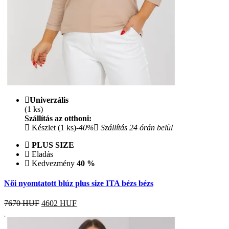
Univerzális
(1 ks)
Szállítás az otthoni:
Készlet (1 ks)
-40%
Szállítás 24 órán belül
PLUS SIZE
Eladás
Kedvezmény
40 %
Női nyomtatott blúz plus size ITA bézs bézs
7670 HUF
4602
HUF