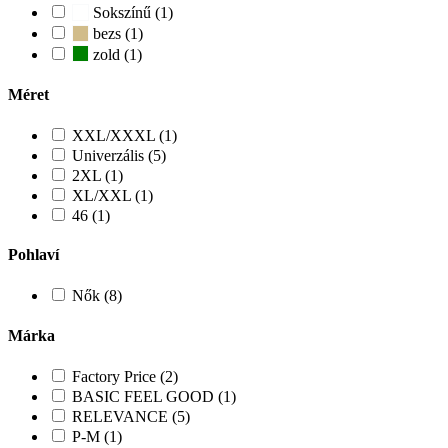
Sokszínű (1)
bezs (1)
zold (1)
Méret
XXL/XXXL (1)
Univerzális (5)
2XL (1)
XL/XXL (1)
46 (1)
Pohlaví
Nők (8)
Márka
Factory Price (2)
BASIC FEEL GOOD (1)
RELEVANCE (5)
P-M (1)