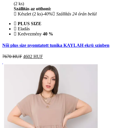
(2 ks)
Szállítás az otthoni:
Készlet (2 ks)
-40%
Szállítás 24 órán belül
PLUS SIZE
Eladás
Kedvezmény
40 %
Női plus size nyomtatott tunika KAYLAH ekrü színben
7670 HUF
4602
HUF