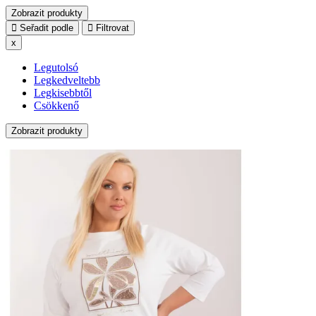
Zobrazit produkty
Seřadit podle
Filtrovat
x
Legutolsó
Legkedveltebb
Legkisebbtől
Csökkenő
Zobrazit produkty