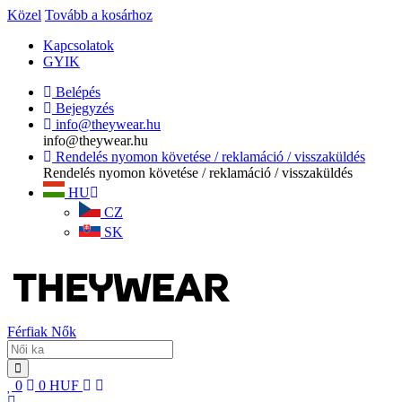
Közel
Tovább a kosárhoz
Kapcsolatok
GYIK
Belépés
Bejegyzés
info@theywear.hu
info@theywear.hu
Rendelés nyomon követése / reklamáció / visszaküldés
Rendelés nyomon követése / reklamáció / visszaküldés
HU
CZ
SK
Férfiak
Nők
0
0
HUF