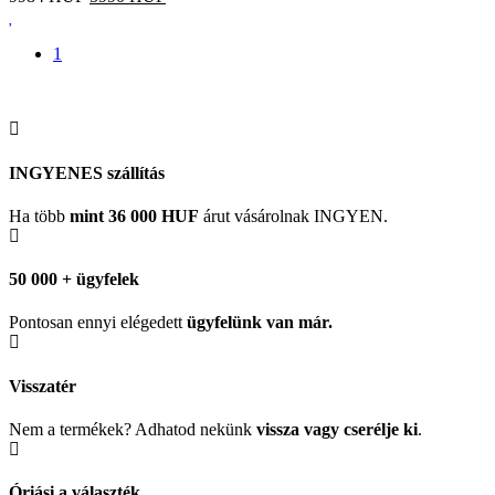
1
INGYENES szállítás
Ha több
mint 36 000 HUF
árut vásárolnak INGYEN.
50 000 + ügyfelek
Pontosan ennyi elégedett
ügyfelünk
van már.
Visszatér
Nem a termékek? Adhatod nekünk
vissza vagy cserélje ki
.
Óriási a választék