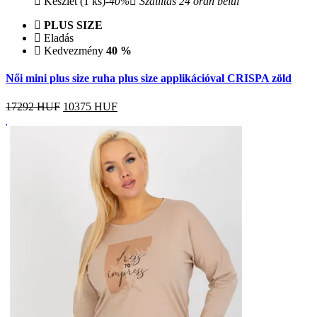
Készlet (1 ks)
-40%
Szállítás 24 órán belül
PLUS SIZE
Eladás
Kedvezmény
40 %
Női mini plus size ruha plus size applikációval CRISPA zöld
17292 HUF
10375
HUF