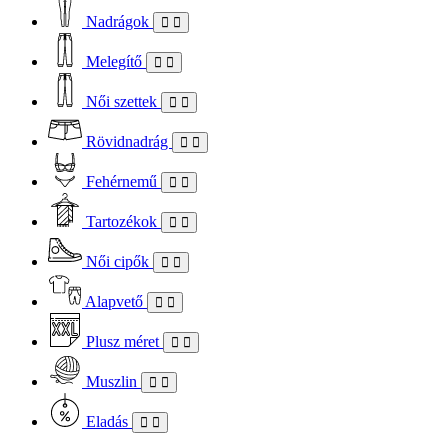
Nadrágok
Melegítő
Női szettek
Rövidnadrág
Fehérnemű
Tartozékok
Női cipők
Alapvető
Plusz méret
Muszlin
Eladás