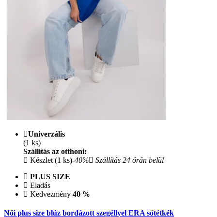
Univerzális
(1 ks)
Szállítás az otthoni:
Készlet (1 ks)
-40%
Szállítás 24 órán belül
PLUS SIZE
Eladás
Kedvezmény
40 %
Női plus size blúz bordázott szegéllyel ERA sötétkék