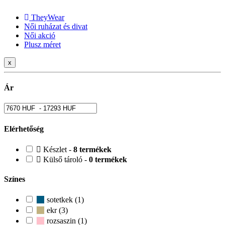
TheyWear
Női ruházat és divat
Női akció
Plusz méret
x
Ár
Elérhetőség
Készlet -
8 termékek
Külső tároló -
0 termékek
Színes
sotetkek (1)
ekr (3)
rozsaszin (1)