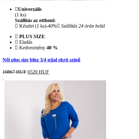
Univerzális
(1 ks)
Szállítás az otthoni:
Készlet (1 ks)
-40%
Szállítás 24 órán belül
PLUS SIZE
Eladás
Kedvezmény
40 %
Női plus size blúz 3/4 ujjal ekrü színű
10867 HUF
6520
HUF