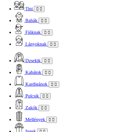
Tini
Babák
Fiúknak
Lányoknak
Dzsekik
Kabátok
Kardigánok
Pulcsik
Zakók
Mellények
Ingek