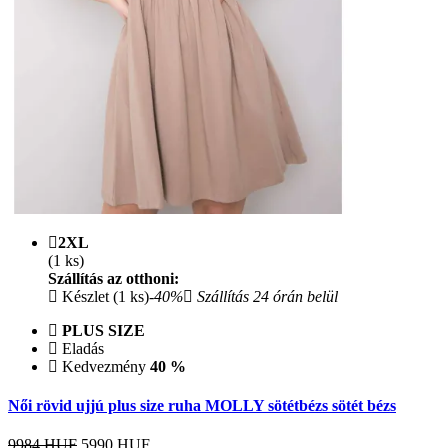
2XL
(1 ks)
Szállítás az otthoni:
Készlet (1 ks)
-40%
Szállítás 24 órán belül
PLUS SIZE
Eladás
Kedvezmény
40 %
Női rövid ujjú plus size ruha MOLLY sötétbézs sötét bézs
9984 HUF
5990
HUF