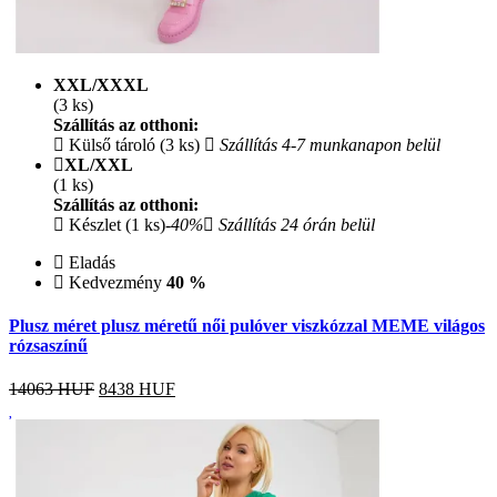
XXL/XXXL
(3 ks)
Szállítás az otthoni:
Külső tároló (3 ks)
Szállítás 4-7 munkanapon belül
XL/XXL
(1 ks)
Szállítás az otthoni:
Készlet (1 ks)
-40%
Szállítás 24 órán belül
Eladás
Kedvezmény
40 %
Plusz méret plusz méretű női pulóver viszkózzal MEME világos
rózsaszínű
14063 HUF
8438
HUF