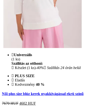
Univerzális
(1 ks)
Szállítás az otthoni:
Készlet (1 ks)
-40%
Szállítás 24 órán belül
PLUS SIZE
Eladás
Kedvezmény
40 %
Női plus size blúz kerek nyakkivágással ekrü színű
7670 HUF
4602
HUF