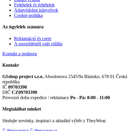
Feltételek és feltételek
Adatvédelmi irányelvek
Cookie-politika
Az ügyfelek számára
Reklamáció és csere
A szerződéstől való elállás
Kontakt a podpora
Kontakt
GSshop project s.r.o.
Absolonova 2545/9a
Blansko, 678 01
Česká
republika
IČ
09703390
DIČ
CZ09703390
Provozní doba expedice / reklamace
Po - Pá: 8:00 - 11:00
Megtalálhat minket
Sledujte novinky, inspiraci a aktuální výběr z TheyWear.
/theywearcz
/theywear.cz